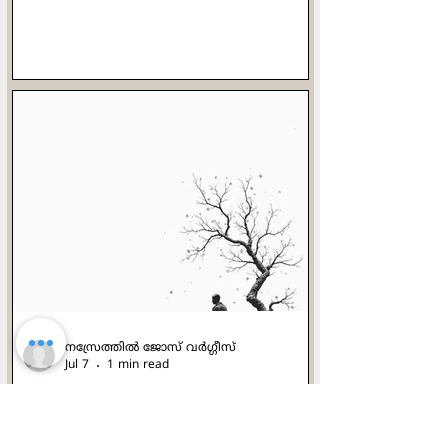
(capacity for elaboration)
തിരിച്ചറിയുകയും ചെയ്യുന്ന
ഇറ്റാലിയന്‍ തത്ത്വചിന്തകനാണ്
ജോര്‍ജിയോ അഗംബെന്‍.
വിശദീകരണം ബുദ്ധിമുട്ടാണ്, എന്നാല്‍
വിമര്‍ശനം എളുപ്പമാണ് എന്ന്
അദ്ദേഹം വിശ്വസിക്കുന്നു.
പറയപ്പെടാത്ത കാര്യങ്ങളെ
മറച്ചുവെക്കാതെ, അതിനെ നിരന്തരം
ഏറ്റെടുത്ത് വിശദീകരിക്കുന്ന ഒരു
ചിന്തയ്ക്ക് മാത്രമേ മൗലികത
അവകാശപ്പെടാന്‍ കഴിയൂ.
പൂര്‍ത്തിയായ ഓരോ കൃതിയിലും
കണ്ടെത്താനും വികസിപ്പിക്കാനും
നസ്രേത്തില്‍ ജോസ് വര്‍ഗ്ഗീസ്
Jul 7
1 min read
കവിതയുടെ മൂന്നാം നാള്‍
ഉറവ തുരക്കുമുമ്പുള്ള മണ്ണിന്‍റെ