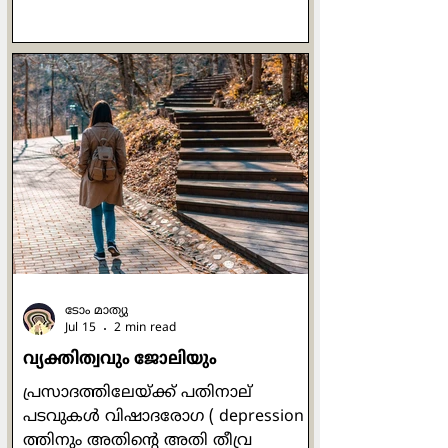
'അരക്കച്ച അരയോട് ചേര്‍ന്നിരിക്കും
പോലെ ഇസ്രായേല്‍ ഭവനവും യൂദാ
ഭവനവും എന്നോട്
ചേര്‍ന്നിരിക്കണമെന്ന് ഞാന്‍
ആഗ്രഹിച്ചു. ഇത് അവര്‍ എന്‍റെ
ജനവും കീര്‍ത്തിയും അഭിമാനവും
മഹത്വവുമായി
നിലകൊള്ളേണ്ടതിനായിരുന്നു.' (ജറമി
13:11). സാന്‍ ദാമിയാനോയിലെ ഒരു
ചെറിയ കപ്പേളയില്‍
പ്രാര്‍ത്ഥനാപൂര്‍വം നിലകൊണ്ട
അസ്സീസിയിലെ ഫ്രാന്‍സിസിനോട് ആ
ക്രൂശിതരൂപം ഇപ്ര
ടോം മാത്യു
Jul 15
2 min read
വ്യക്തിത്വവും ജോലിയും
പ്രസാദത്തിലേയ്ക്ക് പതിനാല്
പടവുകള്‍ വിഷാദരോഗ ( depression )
ത്തിനും അതിന്‍റെ അതി തീവ്ര