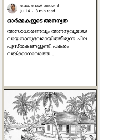
ഡോ. റോയി തോമസ്
Jul 14
3 min read
ഓര്‍മ്മകളുടെ അനന്യത
അസാധാരണവും അനന്യവുമായ
വായനാനുഭവമായിത്തീരുന്ന ചില
പുസ്തകങ്ങളുണ്ട്. പകരം
വയ്ക്കാനാവാത്ത
അക്ഷരക്കൂട്ടുകളാണവ.
അത്തരത്തിലുള്ള ഒരു പുസ്തകമാണ്
അരുന്ധതി റോയിയുടെ 'മദര്‍ മേരി
കംസ് റ്റു മി'. ബീറ്റില്‍സിലെ ഒരു
വരിയാണ് ശീര്‍ഷകമായി
മാറിയിരിക്കുന്നത്. സ്വന്തം
അമ്മയെക്കുറിച്ചെഴുതുമ്പോള്‍തന്നെ
ദേശവും കാലവും രാഷ്ട്രീയവും എല്ലാം
സൂക്ഷ്മമായി അടയാളപ്പെടുത്താന്‍
എഴുത്തുകാരിക്ക് സാധിക്കുന്നു.
അരുന്ധതിയുടെ