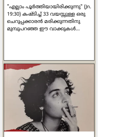
"എല്ലാം പൂര്‍ത്തിയായിരിക്കുന്നു" (Jn.
19:30) കഷ്ടിച്ച് 33 വയസ്സുള്ള ഒരു
ചെറുപ്പക്കാരന്‍ മരിക്കുന്നതിനു
മുമ്പുപറഞ്ഞ ഈ വാക്കുകള്‍
എല്ലാകാലത്തും വല്ലാത്ത
മുഴക്കമുളളതാണ്. ഏതു പ്രായത്തില്‍
കടന്നു പോകുമെന്ന് യാതൊരു
നിശ്ചയവും ഇല്ലാത്ത മനുഷ്യ
ജീവിതത്തിന് സ്വപ്നം കാണാന്‍
കഴിയുന്ന ഉന്നത സ്ഥലമാണ് ആ
വാക്കുകള്‍. എന്തെങ്കിലുമൊക്കെ
ചെയ്തു പൂര്‍ത്തിയാക്കുക,
നേടിയെടുക്കുക, സമ്പാദിക്കുക,
അവശേഷിപ്പിക്കുക എന്നിവയൊക്കെ
മനുഷ്യ സഹജമായ അടിസ്ഥാന
ചോദനയാണ്. മാനുഷികമായി
നോക്കുമ്പോള്‍ എന്താണ് ഈശോ
നേടിയത