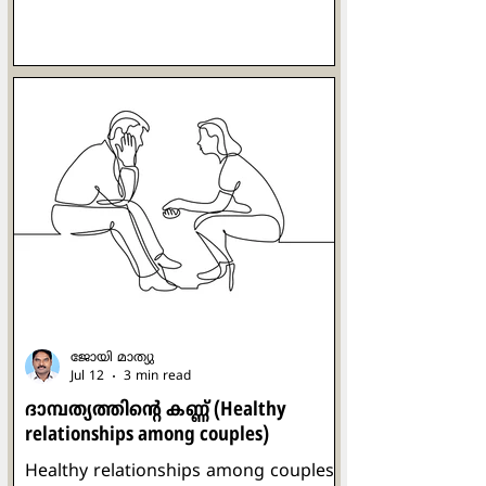
മാറിയോ ബെര്‍ഗോളിയോ ഭയന്നു.
കോണ്‍ക്ലേവിലെ അഞ്ചാമത്തേതും
അവസാനത്തേതുമായ വോട്ടെടുപ്പ്
നടക്കുകയാണ്. കാര്യങ്ങള്‍
'അപകട'ത്തിലേക്കു
നീങ്ങുകയാണെന്നു തോന്നിയ
അദ്ദേഹം തന്‍റെ അരികിലിരുന്ന
സാവോപോളോയിലെ കാര്‍ഡിനല്‍
ക്ലൗഡിയോ ഹ്യൂമിസിനെ ഉറ്റുനോക്കി.
സാരമില്ലെന്ന് ഒരു ശരീരഭാഷയിലൂടെ
കാര്‍ഡിനല്‍ ഹ്യൂമിസ് സമാധാനിപ്പിച്ചു.
മൂന്നില്‍ രണ്ട് ഭൂരിപ
ജോയി മാത്യു
Jul 12
3 min read
ദാമ്പത്യത്തിന്‍റെ കണ്ണ് (Healthy
relationships ​among couples)
Healthy relationships ​among couples