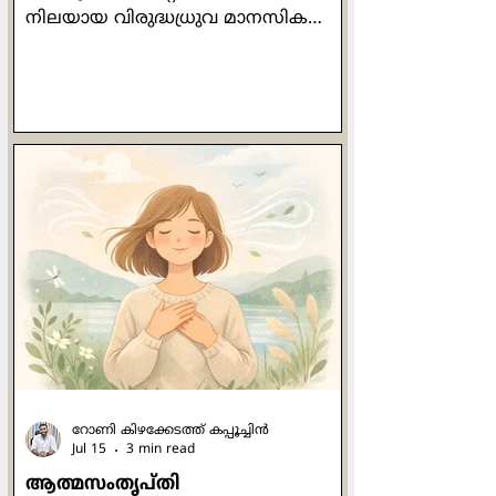
നിലയായ വിരുദ്ധധ്രുവ മാനസിക
വ്യതിയാന ( bipolar disorder) ത്തിനും
മരുന്നില്ലാ ചികില്‍സയായി ഡോ ലിസ്
മില്ലര്‍ സ്വാനുഭവത്തില്‍ നിന്ന്
രൂപപ്പെടുത്തിയ മനോനില ചിത്രണ (
mood mapping ) ത്തിന്‍റെ പതിനാലു
ദിവസത്തെ പഠനം
പൂര്‍ത്തിയാക്കിയശേഷം നാം
അനുബന്ധമായി
മനോനില(Mood)യെക്കുറിച്ച്
പഠിക്കുന്നു . മനോനില അഥവാ മൂഡ്
എന്നത് നമ്മുടെ വ്യക്തിത്വവുമായി
അഭേദ്യമായി ബന്ധപ്പെട്ടിരിക്കുന്നു
എന്ന് നാം കണ്ടു . നാലു തരം
റോണി കിഴക്കേടത്ത് കപ്പൂച്ചിന്‍
Jul 15
3 min read
ആത്മസംതൃപ്തി