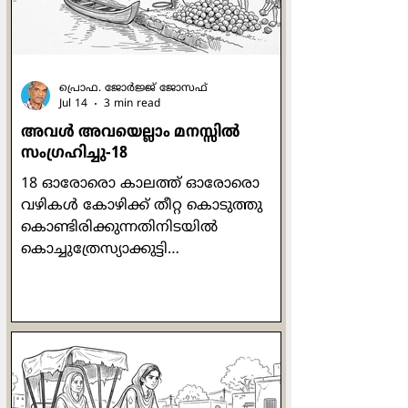
ഓര്‍മ്മക്കുറിപ്പുകളാണ് ഈ ഗ്രന്ഥം
എന്നു പറയാം. ഇതില്‍ എഴുത്തുകാരി
തന്‍റെ അമ്മയായ മേരി റോയിയു
പ്രൊഫ. ജോര്‍ജ്ജ് ജോസഫ്
Jul 14
3 min read
അവള്‍ അവയെല്ലാം മനസ്സില്‍
സംഗ്രഹിച്ചു-18
18 ഓരോരൊ കാലത്ത് ഓരോരൊ
വഴികള്‍ കോഴിക്ക് തീറ്റ കൊടുത്തു
കൊണ്ടിരിക്കുന്നതിനിടയില്‍
കൊച്ചുത്രേസ്യാക്കുട്ടി
അസ്വസ്ഥയാകുകയും അരിശം
വരുകയും ചെയ്തു. പരിസരം മറന്ന്
തനിയെ സംസാരിക്കുവാന്‍ തുടങ്ങി:
"ഒരു കോഴിക്കൂട്ടത്തിന് ഒരു പൂവന്‍
മതിയെന്നത് പ്രകൃതി നിയമമാണ്.
എന്നു വച്ച് ഒരു വീട്ടില്‍ ഒരു പുരുഷന്‍
മതിയെന്ന് തീരുമാനിക്കാന്‍ പറ്റുമോ?