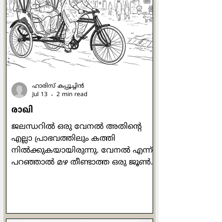
പരസ്പരം അംഗീകരിച്ചും
അനുസരിച്ചും ജീവിക്കണം."
ജോര്‍ജുകുട്ടിയുടെ മെരുമെരുപ്പും
മേക്കിട്ട് കേറ്റവും കൊച്ചുത്രേസ്യാക്കുട്ടി
കാണുന്നുണ്ടായിരുന്നു. പ്രത്യേകിച്ച
ഹാരിസ് കപ്പൂച്ചിന്‍
Jul 13
2 min read
രാഖി
ജലന്ധറില്‍ ഒരു വേനല്‍ അതിന്‍റെ
എല്ലാ പ്രാഭവത്തിലും കത്തി
നില്‍ക്കുകയായിരുന്നു. വേനല്‍ എന്ന്
പറഞ്ഞാല്‍ മഴ തീണ്ടാത്ത ഒരു ജൂണ്‍
മാസക്കാലം. ശരാശരി 49 ഡിഗ്രി
ചൂടെങ്കിലും കാണും. പൊന്നണിഞ്ഞ
ഗോതമ്പ് കതിരുകളുടെ കൊയ്ത്തിന്
ശേഷം വെള്ളം തുറന്നുവിട്ട പാടങ്ങള്‍