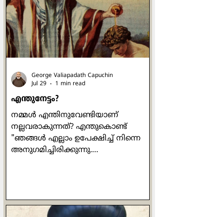
George Valiapadath Capuchin
Jul 29
1 min read
എന്തുനേട്ടം?
നമ്മൾ എന്തിനുവേണ്ടിയാണ്
നല്ലവരാകുന്നത്? എന്തുകൊണ്ട്
"ഞങ്ങൾ എല്ലാം ഉപേക്ഷിച്ച് നിന്നെ
അനുഗമിച്ചിരിക്കുന്നു.
ഞങ്ങൾക്കെന്താണ് കിട്ടുക?" എന്ന്
വളരെ ഔപയോഗികമായ ഒരു ചോദ്യം
പത്രോസ് ഒരിക്കൽ യേശുവിനോട്
ചോദിക്കുന്നുണ്ട്. യേശുവിൻ്റെ
പ്രബോധനങ്ങൾ ഒരിക്കലും പ്രതിഫലം