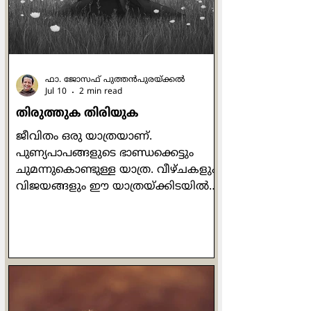
ക്രാഫ്റ്റ് വര്‍ക്കുകളിലൊക്കെ പണ്ടേ
വീക്ക് ആയ ഞാന്‍ ഏറ്റവും
എളുപ്പത്തില്‍ ചെയ്യാന്‍ പറ
ഫാ. ജോസഫ് പുത്തന്‍പുരയ്ക്കല്‍
Jul 10
2 min read
തിരുത്തുക തിരിയുക
ജീവിതം ഒരു യാത്രയാണ്.
പുണ്യപാപങ്ങളുടെ ഭാണ്ഡക്കെട്ടും
ചുമന്നുകൊണ്ടുള്ള യാത്ര. വീഴ്ചകളും
വിജയങ്ങളും ഈ യാത്രയ്ക്കിടയില്‍
ഉണ്ടാകും. പരാജയം കണ്ടു
തളരാതെയും വിജയം കണ്ട്
അഹങ്കരിക്കാതെയും നാം യാത്ര
തുടരണം. ചില സന്തോഷകരമായ
അനുഭവങ്ങളില്‍ അവിടെത്തന്നെ
നില്‍ക്കാമെന്ന് കരുതരുത്. എല്ലാം
കടന്നുപോകുമെന്നുള്ള ചിന്ത നമ്മില്‍