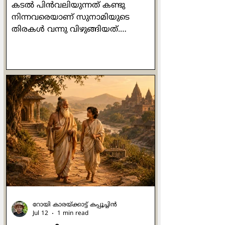
കടല്‍ പിന്‍വലിയുന്നത് കണ്ടു
നിന്നവരെയാണ് സുനാമിയുടെ
തിരകള്‍ വന്നു വിഴുങ്ങിയത്.
ചിത്രീകരിച്ച ആള്‍ മരണപ്പെട്ടെങ്കിലും
ആ വീഡിയോ ക്യാമറ ബാക്കിവച്ച
ദൃശ്യങ്ങള്‍ ലോകം മുഴുവനും കണ്ടു.
പിന്‍വലിയല്‍ അപകടത്തിന്‍റെ
മുന്നോടിയാണ്, കടലിന്‍റെ കാര്യത്തില്‍
മാത്രമല്ല ദാമ്പത്യത്തിന്‍റെ
കാര്യത്തിലും. രണ്ടിലൊരാള്‍
പിന്‍വലിയുന്നു അല്ലെങ്കില്‍
ഉള്‍വലിയുന്നു എന്നതാണ് ദാമ്പത്യം
നേരിടുന്ന ഏറ്റവും വലിയ വെല്ലുവിളി.
വളരെ ഉന്‍മേഷത്തോടെ പോയിരുന്ന
ബന്ധത്തില്‍ മെല്ലെ മ
റോയി കാരയ്ക്കാട്ട് കപ്പൂച്ചിൻ
Jul 12
1 min read