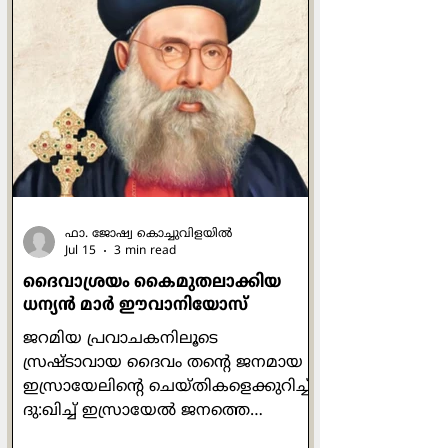
വാഗ്ദാനം ചെയ്തുകൊണ്ടുള്ളവ
ആയിരുന്നില്ല. പ്രാർത്ഥിക്കുമ്പോഴോ
ഉപവസിക്കുമ്പോഴോ ദാനധർമ്മം
ചെയ്യുമ്പോഴോ മനുഷ്യരെ കാണിച്ച്
ചെയ്യരുതെന്നും രഹസ്യത്തിൽ ദൈവം
മാത്രമേ അവ കണ്ടുകൂടൂ എന്നും
പറയുന്നുണ്ട് അവിടന്ന്. ചുരുക്കത്തിൽ
ഓരോന്നും അതതിനു
ഫാ. ജോഷ്വ കൊച്ചുവിളയില്‍
Jul 15
3 min read
ദൈവാശ്രയം കൈമുതലാക്കിയ
ധന്യന്‍ മാര്‍ ഈവാനിയോസ്
ജറമിയ പ്രവാചകനിലൂടെ
സ്രഷ്ടാവായ ദൈവം തന്‍റെ ജനമായ
ഇസ്രായേലിന്‍റെ ചെയ്തികളെക്കുറിച്ച്
ദു:ഖിച്ച് ഇസ്രായേല്‍ ജനത്തെ
ഓര്‍മ്മപ്പെടുത്തിയത് ഇപ്രകാരമാണ്: