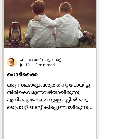
ഉയര്‍ന്നുവരണം. എപ്പോഴും
മാറ്റത്തിലേക്കു നീങ്ങണം. എനിക്ക്
തിരുത്തലൊന്നും വേണ്ടായെന്നുള്ള
ചിന്ത നമ്മെ അഹങ്കാരത്തിലേക്കു
നയിക്കും. ഒറ്റയ്ക്കിരുന്ന് ജീവിതത്തെ
ധ്യാനവിഷയമാക്കണം
ഫാ. ജോസ് വെട്ടിക്കാട്ട്
Jul 10
2 min read
പൊടിക്കൈ
ഒരു സ്വകാര്യാവശ്യത്തിനു പോയിട്ടു
തിരികെവരുന്നവഴിയായിരുന്നു.
എനിക്കു പോകാനുള്ള റൂട്ടില്‍ ഒരു
പ്രൈവറ്റ് ബസ്സ് കിടപ്പുണ്ടായിരുന്നു.
മൂന്നുമണികഴിഞ്ഞ
സമയമായിരുന്നതുകൊണ്ട് വലിയ
തിരക്കില്ലായിരുന്നെങ്കിലും ഞാന്‍
ബസ്സില്‍ കയറുമ്പോഴേക്കും