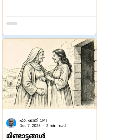
ഇത് അംഗീകരിക്കാനാവില്ല.
വാസ്തവത്തില്‍ ഇത്
വിശേഷണങ്ങളെക്കുറിച്ചുള്ള ഒരു
തര്‍ക്കമല്ല. റോമിന്‍റെ സഭാഐക്യ
പ്രവര്‍ത്തനത്തിന്‍റെ ഭാഗമായ ഒരു
നീക്കമാണ്. പ്രൊട്ടസ്റ്റന്‍റുകളുമായി നല്ല
ബന്ധം സ്ഥാപിക്കുക, നൂറ്റാണ്ടുകളുടെ
വൈരാഗ്യം ലഘൂകരിക്കുക, അ
ഫാ. ഷാജി CMI
Dec 7, 2025
2 min read
മിണ്ടാട്ടങ്ങള്‍