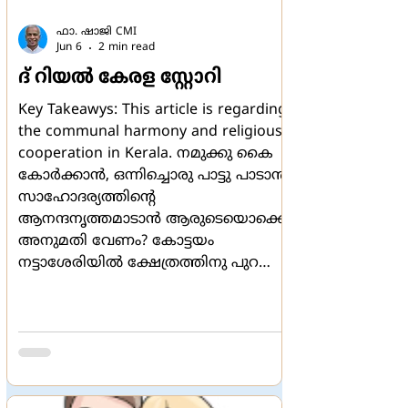
ഫാ. ഷാജി CMI
Jun 6
2 min read
ദ് റിയല്‍ കേരള സ്റ്റോറി
Key Takeawys: This article is regarding
the communal harmony and religious
cooperation in Kerala. നമുക്കു കൈ
കോര്‍ക്കാന്‍, ഒന്നിച്ചൊരു പാട്ടു പാടാന്‍,
സാഹോദര്യത്തിന്‍റെ
ആനന്ദനൃത്തമാടാന്‍ ആരുടെയൊക്കെ
അനുമതി വേണം? കോട്ടയം
നട്ടാശേരിയില്‍ ക്ഷേത്രത്തിനു പുറത്ത്
ഭജനസംഘം ഒരു ക്രിസ്ത്യന്‍ പാട്ട്
പാടിയത് ഭൂരിപക്ഷവും ഹിന്ദുക്കളായ
ശ്രോതാക്കളുടെ
അംഗീകാരത്തോടെയും
കരഘോഷത്തോടെയുമായിരുന്നു. "ഈ
പരദേവനഹോ നമുക്ക്