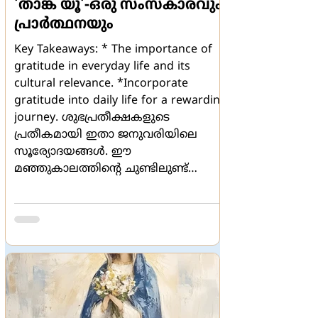
'താങ്ക് യൂ'-ഒരു സംസ്കാരവും
പ്രാര്‍ത്ഥനയും
Key Takeaways: * The importance of
gratitude in everyday life and its
cultural relevance. *Incorporate
gratitude into daily life for a rewarding
journey. ശുഭപ്രതീക്ഷകളുടെ
പ്രതീകമായി ഇതാ ജനുവരിയിലെ
സൂര്യോദയങ്ങള്‍. ഈ
മഞ്ഞുകാലത്തിന്‍റെ ചുണ്ടിലുണ്ട്
വസന്തത്തിലേക്കുള്ള സ്വാഗതവചനം.
ശോഭനപ്രതീക്ഷകളിലേക്കു വാതില്‍
തുറക്കുമ്പോള്‍ നന്മയും സ്നേഹവും
ഐശ്വര്യവും നിറയുന്നൊരു
പുതുവര്‍ഷപൂര്‍ണിമ നമുക്കു
പരസ്പരം ആശംസിക്കാം. ഡിസംബര്‍
31- തീയതി രാത്രി പന്ത്രണ്ടിന്
അടുത്തുകഴിഞ്ഞപ്പോള്‍,