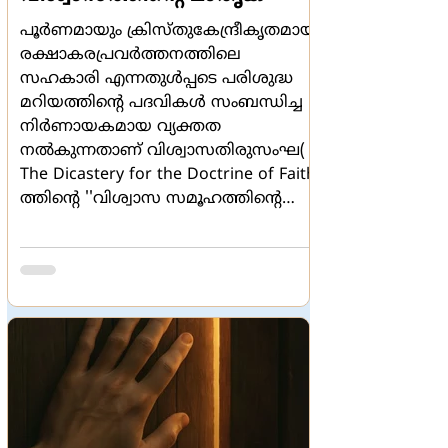
പൂർണമായും ക്രിസ്തുകേന്ദ്രീകൃതമായ
രക്ഷാകരപ്രവർത്തനത്തിലെ
സഹകാരി എന്നതുൾപ്പടെ പരിശുദ്ധ
മറിയത്തിൻ്റെ പദവികൾ സംബന്ധിച്ച
നിർണായകമായ വ്യക്തത
നൽകുന്നതാണ് വിശ്വാസതിരുസംഘ(
The Dicastery for the Doctrine of Faith)
ത്തിൻ്റെ ''വിശ്വാസ സമൂഹത്തിൻ്റെ
മാതാവ് ' ( Mother of the faithful
People) എന്ന പ്രബോധനം.
ക്രിസ്തുവിനോടടുത്ത
ആരാധനാപാത്രം എന്ന പ്രത്യേക
പദവിക്കല്ല; മറിച്ച് മറിയം,
ക്രിസ്തുവിൻ്റെ മനുഷ്യാവതാര
രഹസ്യത്തിൻ്റെ ഭാഗമായി
എന്നതിനാണ് ഈ പ്രബോധനം
ഊന്നൽ നൽകുന്നത് . വിശ്വാസത്തിൻ്റെ
പരമ