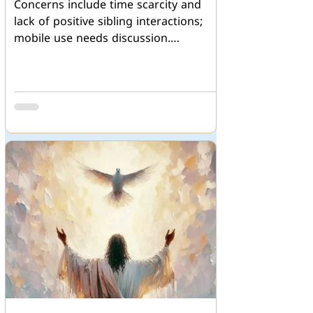
Concerns include time scarcity and
lack of positive sibling interactions;
mobile use needs discussion.
കഴിഞ്ഞുപോയ പത്തു വര്‍ഷങ്ങളെ
പരിശോധിച്ചാല്‍ ഏറ്റവും അധികം
വ്യത്യാസം വന്നിട്ടുള്ള മേഖലകളില്‍
ഒന്ന് നമ്മുടെ കുടുംബങ്ങളാണ്.
ഒരുപക്ഷേ ജീവനുള്ള ഓരോ
മനുഷ്യനും ഇതിന്‍റെ ഭാഗം
ആയതിനാലും, ഒരു വ്യവസ്ഥ എന്ന
നിലയില