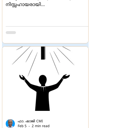
നിസ്സഹായരായി
നോക്കിനില്‍ക്കേണ്ടിവരുന്നു. പല
സ്റ്റോറികളും ആഖ്യാനങ്ങളും
കടത്തിവിട്ട് തലച്ചോറിനെ
കലക്കിമറിക്കുന്ന രാക്ഷസീയമായ
കൂത്താട്ടങ്ങളും പേക്കൂത്തുകളും
എവിടെയും പെരുകുന്നു. അപരനെ
നരകമായി കാണുന്ന,
ശത്രുവായിക്കാണുന്ന പ്രവണത വളരെ
ശക്തമാണ്.
ഫാ. ഷാജി CMI
Feb 5
2 min read