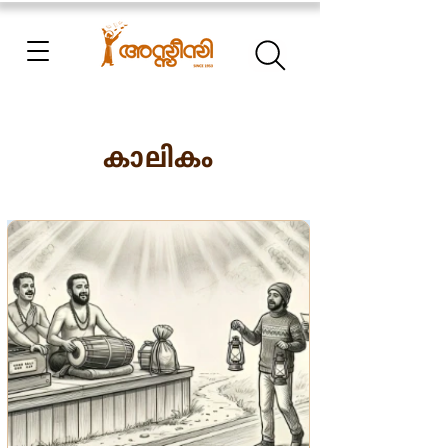
കാലികം