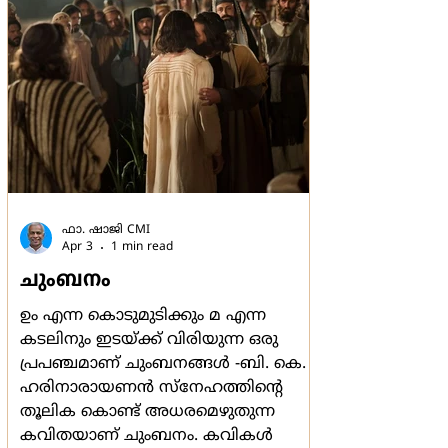
കാര്യമുള്ളത് ലോകത്തില്‍
മാത്രമാണല്ലോ' എന്ന
ഫാ. ഷാജി CMI
Apr 3
1 min read
ചുംബനം
ഉം എന്ന കൊടുമുടിക്കും മ എന്ന
കടലിനും ഇടയ്ക്ക് വിരിയുന്ന ഒരു
പ്രപഞ്ചമാണ് ചുംബനങ്ങള്‍ -ബി. കെ.
ഹരിനാരായണന്‍ സ്നേഹത്തിന്‍റെ
തൂലിക കൊണ്ട് അധരമെഴുതുന്ന
കവിതയാണ് ചുംബനം. കവികള്‍