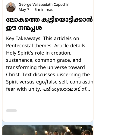
George Valiapadath Capuchin
May 7
5 min read
ലോകത്തെ കൂട്ടിയൊട്ടിക്കാന്‍
ഈ നന്മപ്പശ
Key Takeaways: This articleis on
Pentecostal themes. Article details
Holy Spirit's role in creation,
sustenance, common grace, and
transforming the universe toward
Christ. Text discusses discerning the
Spirit versus ego/false self, contrasting
fear with unity. പരിശുദ്ധാത്മാവിന്
ലോകത്തിലെന്താ കാര്യം? എന്ന്
പണ്ടൊരിക്കല്‍ ഒരാളെന്നോട്
ചോദിച്ചിരുന്നു. ലോകം തിന്മയാണ്
എന്ന ചിന്തയുടെ
പശ്ചാത്തലത്തിലായിരുന്നു ചോദ്യം.
'അയ്യോ, അങ്ങേര്‍ക്ക് ആകെ