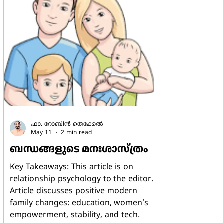
പരിത്രാണനത്തിന്‍ അധിപന്‍" എന്നു
പാടുംമുമ്പ് ഗായകന്‍ നവീന്‍ മോഹന്‍
പറഞ്ഞ വാക്കുകള്
ഫാ. റോബിന്‍ തെക്കേല്‍
May 11
2 min read
ബന്ധങ്ങളുടെ മനഃശാസ്ത്രം
Key Takeaways: This article is on
relationship psychology to the editor.
Article discusses positive modern
family changes: education, women's
empowerment, stability, and tech.