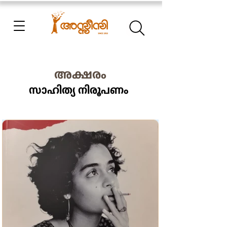
അക്ഷരം
സാഹിത്യ നിരൂപണം