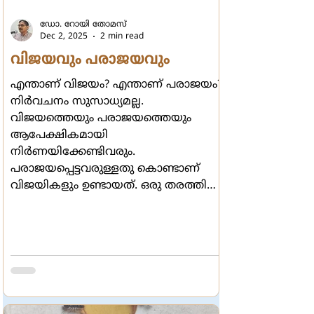
ഡോ. റോയി തോമസ്
Dec 2, 2025
2 min read
വിജയവും പരാജയവും
എന്താണ് വിജയം? എന്താണ് പരാജയം?
നിര്‍വചനം സുസാധ്യമല്ല.
വിജയത്തെയും പരാജയത്തെയും
ആപേക്ഷികമായി
നിര്‍ണയിക്കേണ്ടിവരും.
പരാജയപ്പെട്ടവരുള്ളതു കൊണ്ടാണ്
വിജയികളും ഉണ്ടായത്. ഒരു തരത്തില്‍
ചിന്തിച്ചാല്‍ ജയപരാജയങ്ങളില്ല;
ഓരോരോ അവസ്ഥകള്‍ മാത്രമാണ്
ഉള്ളത്. ജയപരാജയങ്ങളെക്കുറിച്ചു
ചിന്തിക്കുമ്പോള്‍ ആദ്യം മനസ്സില്‍
വരുന്നത് കുരുക്ഷേത്ര യുദ്ധത്തില്‍
പാണ്ഡവര്‍ നേടിയ വിജയമാണ്.
ദയനീയവിജയം എന്നു