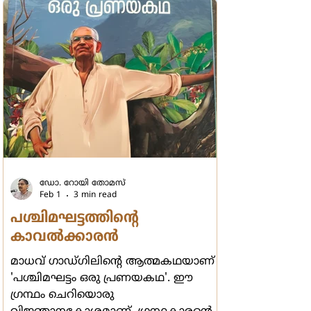
ശൂന്യമാകുന്നത് ആരും
തിരിച്ചറിയുന്നില്ല. ആന്തരമായ
ഉണര്‍വുള്ള ചിലര്‍
ഡോ. റോയി തോമസ്
Feb 1
3 min read
പശ്ചിമഘട്ടത്തിന്‍റെ
കാവല്‍ക്കാരന്‍
മാധവ് ഗാഡ്ഗിലിന്‍റെ ആത്മകഥയാണ്
'പശ്ചിമഘട്ടം ഒരു പ്രണയകഥ'. ഈ
ഗ്രന്ഥം ചെറിയൊരു