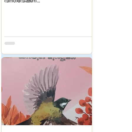
വനഗവേഷണ...