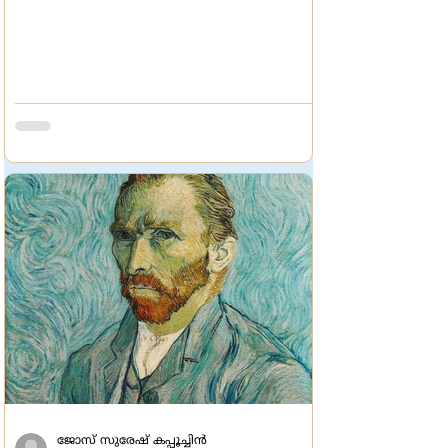
ജോസ് സുരേഷ് കപ്പൂച്ചിൻ