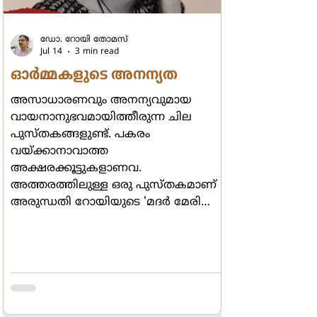
ഡോ. റോയി തോമസ്
Jul 14
3 min read
ഓര്‍മ്മകളുടെ അനന്യത
അസാധാരണവും അനന്യവുമായ
വായനാനുഭവമായിത്തീരുന്ന ചില
പുസ്തകങ്ങളുണ്ട്. പകരം
വയ്ക്കാനാവാത്ത
അക്ഷരക്കൂട്ടുകളാണവ.
അത്തരത്തിലുള്ള ഒരു പുസ്തകമാണ്
അരുന്ധതി റോയിയുടെ 'മദര്‍ മേരി
കംസ് റ്റു മി'. ബീറ്റില്‍സിലെ ഒരു
വരിയാണ് ശീര്‍ഷകമായി
മാറിയിരിക്കുന്നത്. സ്വന്തം
അമ്മയെക്കുറിച്ചെഴുതുമ്പോള്‍തന്നെ
ദേശവും കാലവും രാഷ്ട്രീയവും എല്ലാം
സൂക്ഷ്മമായി അടയാളപ്പെടുത്താന്‍