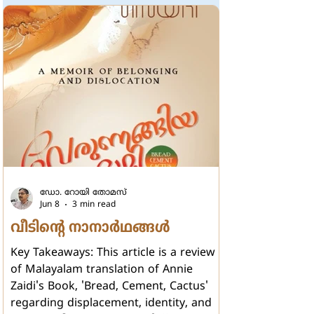
എഴുത്തുകാരിക്ക് സാധിക്കുന്നു.
അരുന്ധതിയുടെ
ഓര്‍മ്മക്കുറിപ്പുകളാണ് ഈ ഗ്രന്ഥം
എന്നു പറയാം. ഇതില്‍ എഴുത്തുകാരി
തന്‍റെ അമ്മയായ മേരി റോയിയു
ഡോ. റോയി തോമസ്
Jun 8
3 min read
വീടിന്‍റെ നാനാര്‍ഥങ്ങള്‍
Key Takeaways: This article is a review
of Malayalam translation of Annie
Zaidi's Book, 'Bread, Cement, Cactus'
regarding displacement, identity, and