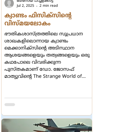
ബിനോയ് പിച്ചളക്കാട്ട്
Jul 2, 2025
2 min read
ക്വാണ്ടം ഫിസിക്സിന്‍റെ
വിസ്മയലോകം
ഭൗതികശാസ്ത്രത്തിലെ സുപ്രധാന
ശാഖകളിലൊന്നായ ക്വാണ്ടം
മെക്കാനിക്സിന്‍റെ അടിസ്ഥാന
ആശയങ്ങളെയും തത്വങ്ങളെയും ഒരു
കഥപോലെ വിവരിക്കുന്ന
പുസ്തകമാണ് ഡോ. ജോസഫ്
മാത്യുവിന്‍റെ The Strange World of
Quantum Physics (ATC Publishers,
Bengaluru, 2022). ക്വാണ്ടം ലോകത്തെ
വിസ്മയങ്ങളെയും സങ്കീര്‍ണ്ണമായ
പദസഞ്ചയങ്ങളെയും
സിദ്ധാന്തങ്ങളെയും
ആഖ്യാനരീതിശാസ്ത്രത്തിലൂടെ
(Narrative Synthesis) കൗതുകകരമായി