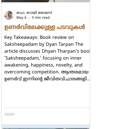
ഡോ. റോയി തോമസ്
May 6
3 min read
ഉണര്‍വിലേക്കുള്ള പടവുകള്‍
Key Takeaways: Book review on
Saksheepadam by Dyan Tarpan The
article discusses Dhyan Tharpan's book
'Saksheepadam,' focusing on inner
awakening, happiness, novelty, and
overcoming competition. ആന്തരമായ
ഉണര്‍വ് ഇന്നിന്‍റെ ജീവിതവിചാരങ്ങളില്‍
അത്ര പ്രധാനമല്ല.
ഭൗതികജീവിതത്തിന്‍റെ ആശാസ്യമായ
ആസക്തികളില്‍
ആണ്ടുമുങ്ങിക്കിടക്കുന്നവര്‍
ആന്തരമായി മരണം വരിച്ചവരാണ്.
വെട്ടിപ്പിടിക്കാനുള്ള
പരക്കംപാച്ചിലിനിടയില്‍ ഉള്ളറകള്‍