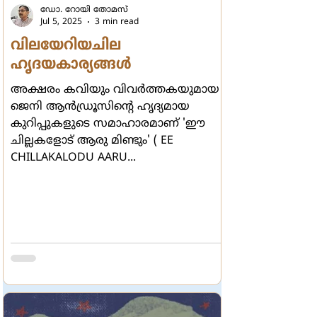
ഡോ. റോയി തോമസ്
Jul 5, 2025
3 min read
വിലയേറിയചില
ഹൃദയകാര്യങ്ങള്‍
അക്ഷരം കവിയും വിവര്‍ത്തകയുമായ
ജെനി ആന്‍ഡ്രൂസിന്‍റെ ഹൃദ്യമായ
കുറിപ്പുകളുടെ സമാഹാരമാണ് 'ഈ
ചില്ലകളോട് ആരു മിണ്ടും' ( EE
CHILLAKALODU AARU...