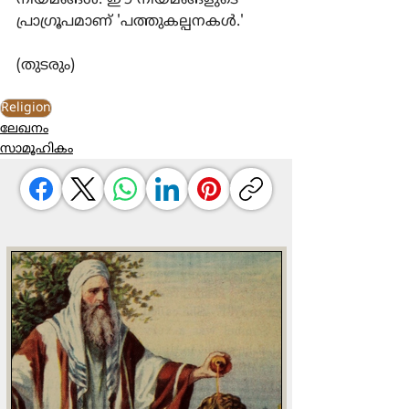
നിയമങ്ങള്‍. ഈ നിയമങ്ങളുടെ 
പ്രാഗ്രൂപമാണ് 'പത്തുകല്പനകള്‍.'
(തുടരും)
Religion
ലേഖനം
സാമൂഹികം