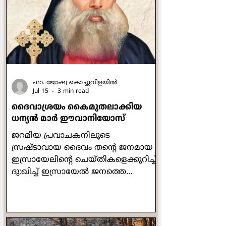
ചെയ്യുമ്പോഴോ മനുഷ്യരെ കാണിച്ച്
ചെയ്യരുതെന്നും രഹസ്യത്തിൽ ദൈവം
മാത്രമേ അവ കണ്ടുകൂടൂ എന്നും
പറയുന്നുണ്ട് അവിടന്ന്. ചുരുക്കത്തിൽ
ഓരോന്നും അതതിനു
ഫാ. ജോഷ്വ കൊച്ചുവിളയില്‍
Jul 15
3 min read
ദൈവാശ്രയം കൈമുതലാക്കിയ
ധന്യന്‍ മാര്‍ ഈവാനിയോസ്
ജറമിയ പ്രവാചകനിലൂടെ
സ്രഷ്ടാവായ ദൈവം തന്‍റെ ജനമായ
ഇസ്രായേലിന്‍റെ ചെയ്തികളെക്കുറിച്ച്
ദു:ഖിച്ച് ഇസ്രായേല്‍ ജനത്തെ
ഓര്‍മ്മപ്പെടുത്തിയത് ഇപ്രകാരമാണ്:
'അരക്കച്ച അരയോട് ചേര്‍ന്നിരിക്കും
പോലെ ഇസ്രായേല്‍ ഭവനവും യൂദാ
ഭവനവും എന്നോട്