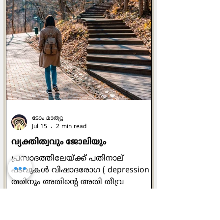
ചേര്‍ന്നിരിക്കണമെന്ന് ഞാന്‍
ആഗ്രഹിച്ചു. ഇത് അവര്‍ എന്‍റെ
ജനവും കീര്‍ത്തിയും അഭിമാനവും
മഹത്വവുമായി
നിലകൊള്ളേണ്ടതിനായിരുന്നു.' (ജറമി
13:11). സാന്‍ ദാമിയാനോയിലെ ഒരു
ചെറിയ കപ്പേളയില്‍
പ്രാര്‍ത്ഥനാപൂര്‍വം നിലകൊണ്ട
അസ്സീസിയിലെ ഫ്രാന്‍സിസിനോട് ആ
ക്രൂശിതരൂപം ഇപ്ര
ടോം മാത്യു
Jul 15
2 min read
വ്യക്തിത്വവും ജോലിയും
പ്രസാദത്തിലേയ്ക്ക് പതിനാല്
പടവുകള്‍ വിഷാദരോഗ ( depression )
ത്തിനും അതിന്‍റെ അതി തീവ്ര
നിലയായ വിരുദ്ധധ്രുവ മാനസിക
വ്യതിയാന ( bipolar disorder) ത്തിനും
മരുന്നില്ലാ ചികില്‍സയായി ഡോ ലിസ്