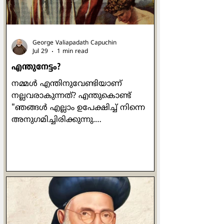
George Valiapadath Capuchin
Jul 29
1 min read
എന്തുനേട്ടം?
നമ്മൾ എന്തിനുവേണ്ടിയാണ്
നല്ലവരാകുന്നത്? എന്തുകൊണ്ട്
"ഞങ്ങൾ എല്ലാം ഉപേക്ഷിച്ച് നിന്നെ
അനുഗമിച്ചിരിക്കുന്നു.
ഞങ്ങൾക്കെന്താണ് കിട്ടുക?" എന്ന്
വളരെ ഔപയോഗികമായ ഒരു ചോദ്യം
പത്രോസ് ഒരിക്കൽ യേശുവിനോട്
ചോദിക്കുന്നുണ്ട്. യേശുവിൻ്റെ
പ്രബോധനങ്ങൾ ഒരിക്കലും പ്രതിഫലം
വാഗ്ദാനം ചെയ്തുകൊണ്ടുള്ളവ
ആയിരുന്നില്ല. പ്രാർത്ഥിക്കുമ്പോഴോ
ഉപവസിക്കുമ്പോഴോ ദാനധർമ്മം