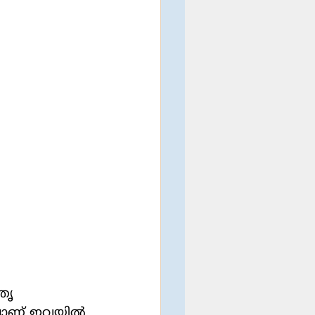
തൃ 
്തിലാണ് ഇവയിൽ 