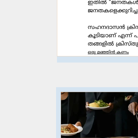
ഇതിൽ "ജനതകൾ" എ
ജനതകളെക്കുറിച്ച
സഹനദാസൻ ക്രിസ്
കൂടിയാണ് എന്ന്
തങ്ങളിൽ ക്രിസ്തുത
ഒരു മഞ്ഞിൻ കണം