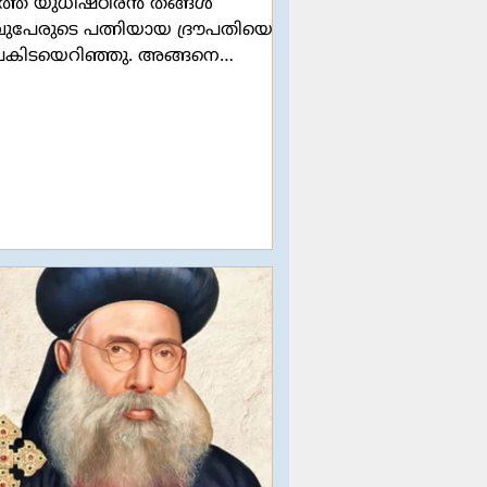
ടാത്ത യുധിഷ്ഠിരൻ തങ്ങൾ
ുപേരുടെ പത്നിയായ ദ്രൗപതിയെ
് പകിടയെറിഞ്ഞു. അങ്ങനെ
‌ണയും ദുര്യോധനൻ്റെ
ുവായി. രജസ്വലയായിരുന്ന
 രാജസഭയിലേക്ക് വരാൻ
സങ്ങൾ പറഞ്ഞപ്പോൾ
ശാസനൻതന്നെ ദ്രൗപതിയെ
്ചുവലിച്ച് കൗരവ സഭയിലേക്ക്
ടുവരുന്നു. അയാളുടെ പരാക്രമം
ണത്താൽ യാജ്ഞസേനിയുടെ
്രം ആകെ ഉലഞ്ഞ്
ിരുന്നു. വലിച്ചിഴച്ച്
ലേക്ക് കൊണ്ടുവരപ്പെട്ട അവൾ
റുന്ന കണ്ണുകളോടെ കുറേ
യങ്ങൾ സഭയിലേക്ക