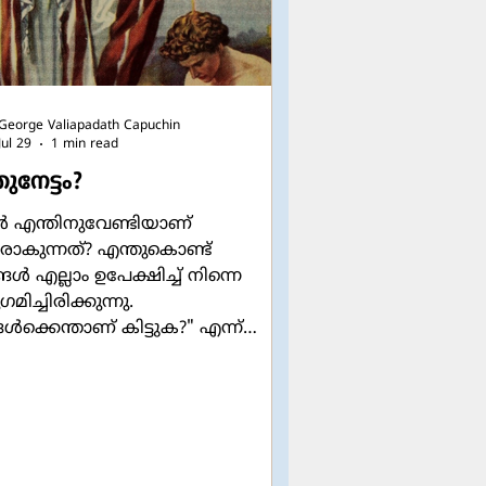
George Valiapadath Capuchin
Jul 29
1 min read
ുനേട്ടം?
ൾ എന്തിനുവേണ്ടിയാണ്
വരാകുന്നത്? എന്തുകൊണ്ട്
ൾ എല്ലാം ഉപേക്ഷിച്ച് നിന്നെ
ിച്ചിരിക്കുന്നു.
ക്കെന്താണ് കിട്ടുക?" എന്ന്
െ ഔപയോഗികമായ ഒരു ചോദ്യം
ോസ് ഒരിക്കൽ യേശുവിനോട്
്കുന്നുണ്ട്. യേശുവിൻ്റെ
ോധനങ്ങൾ ഒരിക്കലും പ്രതിഫലം
ദാനം ചെയ്തുകൊണ്ടുള്ളവ
ന്നില്ല. പ്രാർത്ഥിക്കുമ്പോഴോ