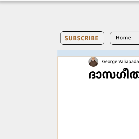
SUBSCRIBE
Home
George Valiapad
ദാസഗീത