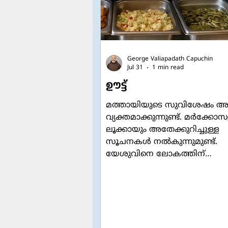
George Valiapadath Capuchin
Jul 31
1 min read
ഊട്ട്
മത്തായിയുടെ സുവിശേഷം അക്
വ്യക്തമാക്കുന്നുണ്ട്. മർക്കോസ
ലൂക്കായും അതേക്കുറിച്ചുള്ള
സൂചനകൾ നൽകുന്നുമുണ്ട്.
യേശുവിനെ ലോകത്തിന്
പരിചയപ്പെടുത്തുന്നതിനും യേ
വിതക്കാരനായി നിലം ഒരുക്കുന
വേണ്ടി അയക്കപ്പെട്ടവനായിരുന്
സ്നാപകയോഹന്നാൻ. ഒരുപക്
ബാല്യത്തിൽ അവർ പരസ്പരം
കണ്ടിട്ടും കൂട്ടുകൂടിയിട്ടും, ഒപ്പം