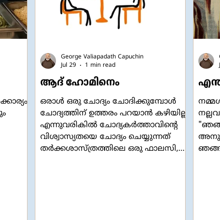
George Valiapadath Capuchin
Jul 29
1 min read
ആദ് ഹോമിനെം
എന്ത
കാര്യം
ഒരാൾ ഒരു ചോദ്യം ചോദിക്കുമ്പോൾ
നമ്മ
ും
ചോദ്യത്തിന് ഉത്തരം പറയാൻ കഴിയില്ല
നല്ല
എന്നുവരികിൽ ചോദ്യകർത്താവിന്റെ
"ഞങ്ങ
വിശ്വാസ്യതയെ ചോദ്യം ചെയ്യുന്നത്
അനുഗമ
തർക്കശാസ്ത്രത്തിലെ ഒരു ഫാലസി,
ഞങ്ങൾ
ശു എന്ന
അഥവാ തന്ത്രമാണ്. "ആദ് ഹോമിനെം"
വളര
്നതിനും
(ad hominem) എന്നാണ് ആ തന്ത്രം
പത്ര
നു
അറിയപ്പെടുന്നത്. ഒരാൾ നിങ്ങളെ
ചോദിക
ഷേ,
നിങ്ങളുടെ വാക്കിനെയോ
പ്രബ
ചെയ്തിയെയോ അടിസ്ഥാനമാക്കി
വാഗ്
ചോദ്യം ചെയ്യുമ്പോൾ, ചോദ്യത്തിന്
ആയിരു