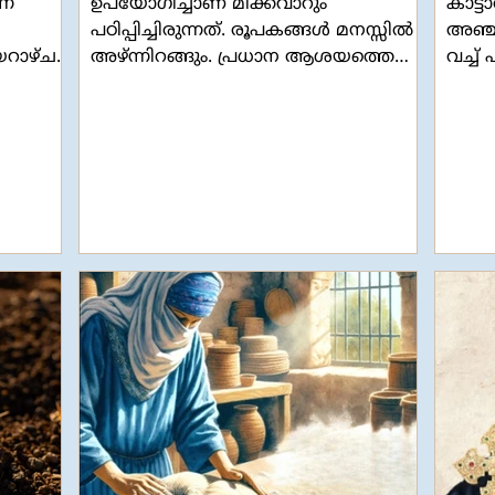
നേ
ഉപയോഗിച്ചാണ് മിക്കവാറും
കാട്
പഠിപ്പിച്ചിരുന്നത്. രൂപകങ്ങൾ മനസ്സിൽ
അഞ്ച
യറാഴ്ച
അഴ്ന്നിറങ്ങും. പ്രധാന ആശയത്തെ
വച്ച
െ
കൂടുതൽ മിഴിവോടെ പ്രകാശിപ്പിക്കും.
കൃഷ്
യേശു പറയുന്ന ഉപമകളിലെല്ലാം
വസ്ത
ൾ
രൂപകങ്ങളുണ്ട്. ദൈവം മനുഷ്യരെ
അവൾ
പുരുഷനും സ്ത്രീയുമായി സൃഷ്ടിച്ചു
തടസ്
വിധ
എന്നാണ് ഉല്പത്തി പുസ്തകത്തിൻ്റെ
ദുശ്
ദ്ധി
വെളിപാട്. പുരുഷനെയും സ്ത്രീയെയും
പിടിച
ർവർഗ്ഗ
തൻ്റെ ഛായാസാദൃശ്യങ്ങളിൽ ദൈവം
കൊണ്
ർഗ്ഗ
സൃഷ്‌ടിച്ചിട്ടുണ്ടെങ്കിൽ പുരുഷനും
കാര
സ്ത്രീയും ഒരേപോലെയും
വസ്ത
രം
സമനന്വിതമായും ദൈവ
അയഞ്ഞ
പ്രതിഛായകൾതന്നെ. സത്യത്തിൽ
സഭയി
പുരുഷത്വവും സ്ത്രീ
തീപാ
ചോദ്