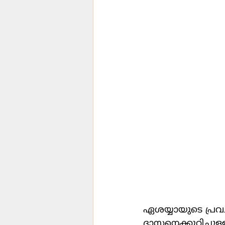
ഏശയ്യായുടെ പ്രവ
ദാസനെക്കുറിച്ചുള