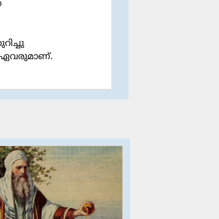
 
ച്ചു 
 ഏവരുമാണ്. 