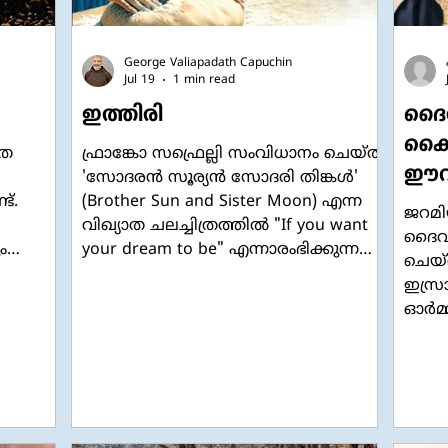
George Valiapadath Capuchin
Jul 19
1 min read
ഇത്തിരി
ദൈവ
കൈമ
തെ
ഫ്രാങ്കോ സഫ്രെല്ലി സംവിധാനം ചെയ്ത
ഈവ
'സോദരൻ സൂര്യൻ സോദരി തിങ്കൾ'
ട്.
(Brother Sun and Sister Moon) എന്ന
ജറമി
വിഖ്യാത ചലച്ചിത്രത്തിൽ "If you want
ദൈവം
ം
your dream to be" എന്നാരംഭിക്കുന്ന
ചെയ്ത
ഒരു ഗീതമുണ്ട്. 'നിങ്ങളുടെ സ്വപ്നം
ഇസ്ര
സാക്ഷാത്കൃതമാവണമെങ്കിൽ അത്
ഓര്‍മ
സാവധാനത്തിലും ഉറപ്പായും പണിയുക.
'അരക്
ചെറുതുടക്കങ്ങൾ വൻ ലക്ഷ്യങ്ങൾ:
പോലെ
ലും
ഹൃദ്യമായ പ്രവൃത്തികൾ നിർമ്മലമായി
ഭവനവ
വളരുന്നു' എന്നും മറ്റുമാണ് അതിൻ്റെ
ചേര്‍
ലളിതമായ വരികൾ. ഏറ്റവും
ആഗ്ര
ചുരുങ്ങിയത് രണ്ടു തവണയെങ്കിലും