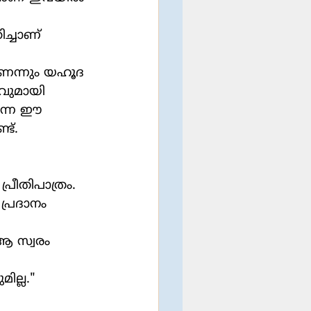
ച്ചാണ് 
ാണെന്നും യഹൂദ 
വുമായി 
ന്നെ ഈ 
ട്.
ീതിപാത്രം. 
്രദാനം 
 സ്വരം 
ല്ല."