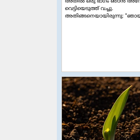
അതിൽ ഒരു ഭാഗം ഞാൻ അന്
വെട്ടിയെടുത്ത് വച്ചു.
അതിങ്ങനെയായിരുന്നു: "ഞാ
ഞങ്ങൾക്ക് (പള്ളിയിൽ) നിറയ
ആളുണ്ടായിരുന്നു. ഞാൻ
ഒന്നുതിരിഞ്ഞു നോക്കിയപ്പോ
കണ്ടത് എന്താണെന്നോ?!
മനോഹരമായ വൈവിധ്യം. വി
നിറങ്ങളിലുള്ളവരും, ഉച്ചാരണശു
ഇല്ലാത്തവരും ഉള്ളവരും, എതി
ലൈംഗികതയിലുള്ളവരും നേർവ
ലൈംഗികതയിലുള്ളവരും,
പുരുഷന്മാരും സ്ത്രീകളും, ഉയ
കുറഞ്ഞവരും ഉയരമുള്ളവരും,
തടിച്ചവരും മെലിഞ്ഞവരും,
ചെറുപ്പക്കാരും വൃദ്ധരുമെല