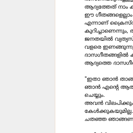
ആദ്യത്തേത് നാം
ഈ ഗീതങ്ങളെല്ലാം
എന്നാണ് ക്രൈസ്
കുറിച്ചാണെന്നും, 
ജനതയിൽ വ്യത്യസ്
വളരെ ഇണങ്ങുന്നു
ദാസഗീതങ്ങളിൽ കണ്ട
ആദ്യത്തെ ദാസഗീ
"ഇതാ ഞാൻ താങ്ങു
ഞാൻ എൻ്റെ ആത്മ
ചെയ്യും.
അവൻ വിലപിക്കു
കേൾക്കുകയുമില്ല.
ചതഞ്ഞ ഞാങ്ങണ അവ