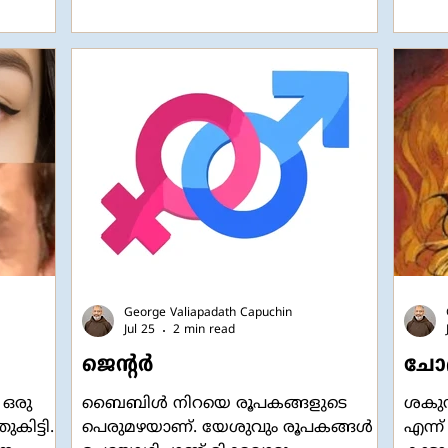
െയും
ഉത്തരം നൽകുന്നതിന് പകരം
ഉപവസ
ചോദ്യകർത്താവിനെയും അയാളുടെ
ചെയ്
ി
പക്ഷക്കാരെയും "നിങ്ങളും അതുതന്നെ
ചെയ്
ിയെ
ചെയ്തിരിക്കുന്നു" എന്ന് തിരിച്ച്
മാത്
യിൽ
പറയുന്നത് മറ്റൊരു ഫാലസിയാണ്. "തൂ
പറയുന
കോ
ഓരോ
George Valiapadath Capuchin
Jul 25
2 min read
ജെൻ്റർ
ചോദ
 ഒരു
ബൈബിൾ നിറയെ രൂപകങ്ങളുടെ
ശകുന
കിട്ടി.
പെരുമഴയാണ്. യേശുവും രൂപകങ്ങൾ
എന്ന്