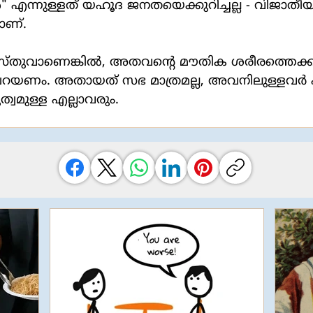
ന്നുള്ളത് യഹൂദ ജനതയെക്കുറിച്ചല്ല - വിജാതീയ
ാണ്.
തുവാണെങ്കിൽ, അതവൻ്റെ മൗതിക ശരീരത്തെക്കുറി
 പറയണം. അതായത് സഭ മാത്രമല്ല, അവനിലുള്ളവർ
്വമുള്ള എല്ലാവരും.