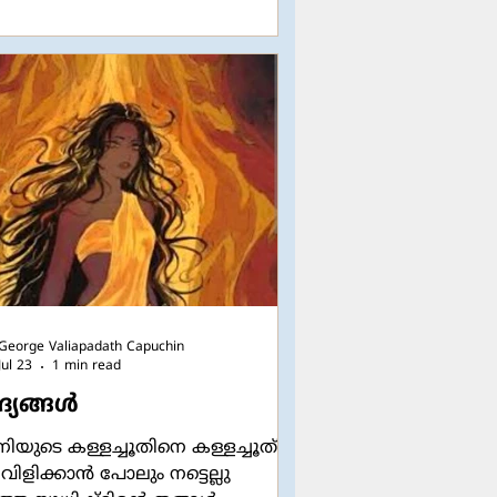
ിക്കുമ്പോഴോ ദാനധർമ്മം
യുമ്പോഴോ മനുഷ്യരെ കാണിച്ച്
യരുതെന്നും രഹസ്യത്തിൽ ദൈവം
രമേ അവ കണ്ടുകൂടൂ എന്നും
്നുണ്ട് അവിടന്ന്. ചുരുക്കത്തിൽ
ന്നും അതതിനു
George Valiapadath Capuchin
Jul 23
1 min read
്യങ്ങൾ
ിയുടെ കള്ളച്ചൂതിനെ കള്ളച്ചൂത്
 വിളിക്കാൻ പോലും നട്ടെല്ലു