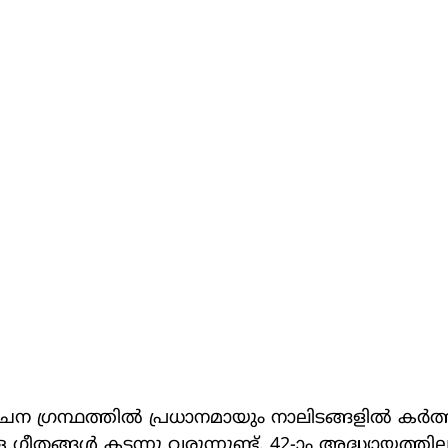
ചന ഗ്രന്ഥത്തിൽ പ്രധാനമായും നാലിടങ്ങളിൽ കർത്
്ള ഗീതങ്ങൾ കടന്നു വരുന്നുണ്ട്. 42-ാം അദ്ധ്യായത