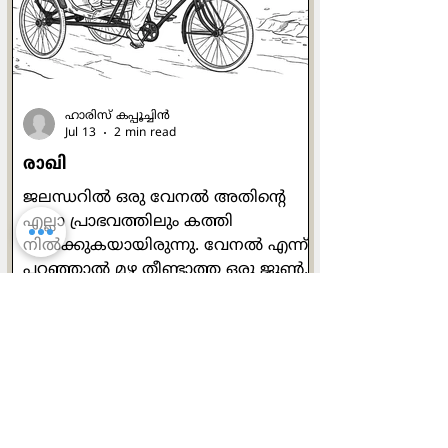
ജോര്‍ജുകുട്ടിയുടെ മെരുമെരുപ്പും
മേക്കിട്ട് കേറ്റവും കൊച്ചുത്രേസ്യാക്കുട്ടി
കാണുന്നുണ്ടായിരുന്നു. പ്രത്യേകിച്ച
ഹാരിസ് കപ്പൂച്ചിന്‍
Jul 13
2 min read
രാഖി
ജലന്ധറില്‍ ഒരു വേനല്‍ അതിന്‍റെ
എല്ലാ പ്രാഭവത്തിലും കത്തി
നില്‍ക്കുകയായിരുന്നു. വേനല്‍ എന്ന്
പറഞ്ഞാല്‍ മഴ തീണ്ടാത്ത ഒരു ജൂണ്‍
മാസക്കാലം. ശരാശരി 49 ഡിഗ്രി
ചൂടെങ്കിലും കാണും. പൊന്നണിഞ്ഞ
ഗോതമ്പ് കതിരുകളുടെ കൊയ്ത്തിന്
ശേഷം വെള്ളം തുറന്നുവിട്ട പാടങ്ങള്‍
നാട്ടിലെ കായലുകളെപ്പോലെ
തോന്നിപ്പിച്ചു. ഉച്ചക്കത്തെ ചൂട്
സഹിക്കാന്‍ വയ്യാതെ ഞാന്‍ പുറത്ത്