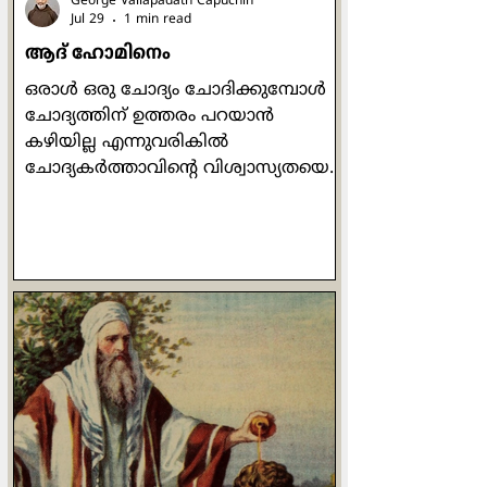
George Valiapadath Capuchin
Jul 29
1 min read
ആദ് ഹോമിനെം
ഒരാൾ ഒരു ചോദ്യം ചോദിക്കുമ്പോൾ
ചോദ്യത്തിന് ഉത്തരം പറയാൻ
കഴിയില്ല എന്നുവരികിൽ
ചോദ്യകർത്താവിന്റെ വിശ്വാസ്യതയെ
ചോദ്യം ചെയ്യുന്നത്
തർക്കശാസ്ത്രത്തിലെ ഒരു ഫാലസി,
അഥവാ തന്ത്രമാണ്. "ആദ്
ഹോമിനെം" (ad hominem) എന്നാണ്
ആ തന്ത്രം അറിയപ്പെടുന്നത്. ഒരാൾ
നിങ്ങളെ നിങ്ങളുടെ വാക്കിനെയോ
ചെയ്തിയെയോ അടിസ്ഥാനമാക്കി
ചോദ്യം ചെയ്യുമ്പോൾ, ചോദ്യത്തിന്
ഉത്തരം നൽകുന്നതിന് പകരം
ചോദ്യകർത്താവിനെയും അയാളുടെ
പക്ഷക്കാരെയും "നിങ്ങളും
അതുതന്നെ ചെയ്തിരിക്കുന്നു" എന്ന്