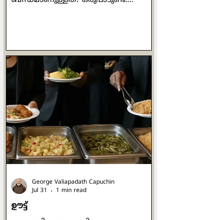
പൊതുവർഷം 480-ലാണ് ബെനഡിക്റ്റ്
ജനിക്കുന്നത്. 547-ൽ മരിച്ചു. അതെ.
ഞാൻ പറയുന്നത് നുർസിയയിലെ
വിശുദ്ധ ബെനഡിക്റ്റിനെക്കുറിച്ചാണ്.
പാശ്ചാത്യ ആശ്രമ സന്ന്യാസത്തിന്റെ
പിതാവ് എന്നുകൂടി അറിയപ്പെടുന്ന വി.
ബെനഡിക്റ്റ്, ആശ്രമവാസികളായ
സന്ന്യാസികൾക്കായി ഒരു നിയമാവലി
എഴുതിയ ആളായിരുന്നു.
ബെനഡിക്റ്റൈൻ ജീവിതം
നയിക്കാനായി നിരവധി പേർ
മൂന്നോട്ടുവന്നു. അങ്ങനെ
യൂറോപ്പിന്റെ പല
George Valiapadath Capuchin
Jul 31
1 min read
ഊട്ട്