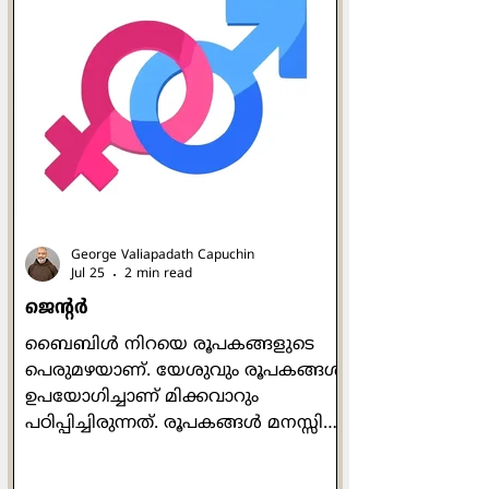
മനോഹരമായ വൈവിധ്യം. വിവിധ
നിറങ്ങളിലുള്ളവരും, ഉച്ചാരണശുദ്ധി
ഇല്ലാത്തവരും ഉള്ളവരും, എതിർവർഗ്ഗ
ലൈംഗികതയിലുള്ളവരും നേർവർഗ്ഗ
ലൈംഗികതയിലുള്ളവരും,
പുരുഷന്മാരും സ്ത്രീകളും, ഉയരം
കുറഞ്ഞവരും ഉയരമുള്ളവരും,
തടിച്ചവരും മെലിഞ്ഞവരും,
ചെറുപ്പക്കാരും വൃദ്ധരുമെല
George Valiapadath Capuchin
Jul 25
2 min read
ജെൻ്റർ
ബൈബിൾ നിറയെ രൂപകങ്ങളുടെ
പെരുമഴയാണ്. യേശുവും രൂപകങ്ങൾ
ഉപയോഗിച്ചാണ് മിക്കവാറും
പഠിപ്പിച്ചിരുന്നത്. രൂപകങ്ങൾ മനസ്സിൽ
അഴ്ന്നിറങ്ങും. പ്രധാന ആശയത്തെ
കൂടുതൽ മിഴിവോടെ പ്രകാശിപ്പിക്കും.