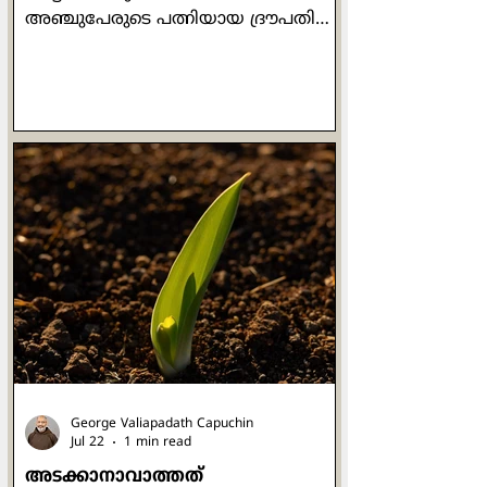
അഞ്ചുപേരുടെ പത്നിയായ ദ്രൗപതിയെ
വച്ച് പകിടയെറിഞ്ഞു. അങ്ങനെ
കൃഷ്‌ണയും ദുര്യോധനൻ്റെ
വസ്തുവായി. രജസ്വലയായിരുന്ന
അവൾ രാജസഭയിലേക്ക് വരാൻ
തടസ്സങ്ങൾ പറഞ്ഞപ്പോൾ
ദുശ്ശാസനൻതന്നെ ദ്രൗപതിയെ
പിടിച്ചുവലിച്ച് കൗരവ സഭയിലേക്ക്
കൊണ്ടുവരുന്നു. അയാളുടെ
പരാക്രമം കാരണത്താൽ
യാജ്ഞസേനിയുടെ വസ്ത്രം ആകെ
ഉലഞ്ഞ് അയഞ്ഞിരുന്നു. വലിച്ചിഴച്ച്
സഭയിലേക്ക് കൊണ്ടുവരപ്പെട്ട അവൾ
തീപാറുന്ന കണ്ണുകളോടെ കുറേ
ചോദ്യങ്ങൾ സഭയിലേക്ക
George Valiapadath Capuchin
Jul 22
1 min read
അടക്കാനാവാത്തത്