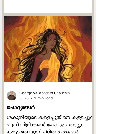
യേശു പറയുന്ന ഉപമകളിലെല്ലാം
രൂപകങ്ങളുണ്ട്. ദൈവം മനുഷ്യരെ
പുരുഷനും സ്ത്രീയുമായി സൃഷ്ടിച്ചു
എന്നാണ് ഉല്പത്തി പുസ്തകത്തിൻ്റെ
വെളിപാട്. പുരുഷനെയും
സ്ത്രീയെയും തൻ്റെ
ഛായാസാദൃശ്യങ്ങളിൽ ദൈവം
സൃഷ്‌ടിച്ചിട്ടുണ്ടെങ്കിൽ പുരുഷനും
സ്ത്രീയും ഒരേപോലെയും
സമനന്വിതമായും ദൈവ
പ്രതിഛായകൾതന്നെ. സത്യത്തിൽ
പുരുഷത്വവും സ്ത്രീ
George Valiapadath Capuchin
Jul 23
1 min read
ചോദ്യങ്ങൾ
ശകുനിയുടെ കള്ളച്ചൂതിനെ കള്ളച്ചൂത്
എന്ന് വിളിക്കാൻ പോലും നട്ടെല്ലു
കാട്ടാത്ത യുധിഷ്ഠിരൻ തങ്ങൾ