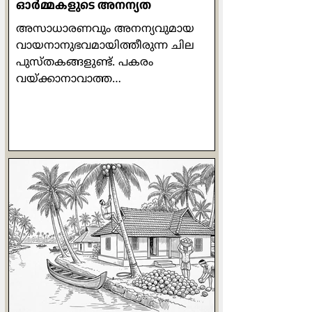
ഓര്‍മ്മകളുടെ അനന്യത
അസാധാരണവും അനന്യവുമായ
വായനാനുഭവമായിത്തീരുന്ന ചില
പുസ്തകങ്ങളുണ്ട്. പകരം
വയ്ക്കാനാവാത്ത
അക്ഷരക്കൂട്ടുകളാണവ.
അത്തരത്തിലുള്ള ഒരു പുസ്തകമാണ്
അരുന്ധതി റോയിയുടെ 'മദര്‍ മേരി
കംസ് റ്റു മി'. ബീറ്റില്‍സിലെ ഒരു
വരിയാണ് ശീര്‍ഷകമായി
മാറിയിരിക്കുന്നത്. സ്വന്തം
അമ്മയെക്കുറിച്ചെഴുതുമ്പോള്‍തന്നെ
ദേശവും കാലവും രാഷ്ട്രീയവും എല്ലാം
സൂക്ഷ്മമായി അടയാളപ്പെടുത്താന്‍
എഴുത്തുകാരിക്ക് സാധിക്കുന്നു.
അരുന്ധതിയുടെ
ഓര്‍മ്മക്കുറിപ്പുകളാണ് ഈ ഗ്രന്ഥം
എന്നു പറയാം. ഇതില്‍ എഴുത്തുകാരി