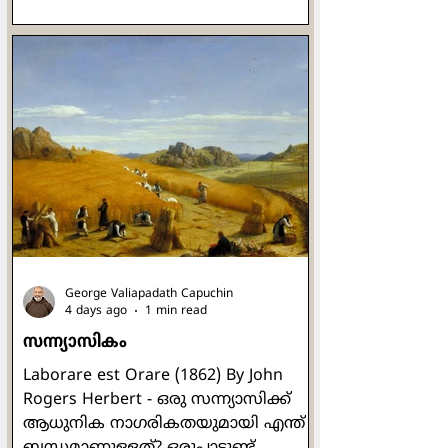
ജായ്റൂസിൻ്റെ മരിച്ചുകിടക്കുന്ന
മകളുടെ മുറിയിലേക്ക്
കയറുമ്പോഴാണ് ആദ്യം യേശു
പത്രോസ്, യാക്കോബ്, യോഹന്നാൻ
എന്നീ മൂന്ന് ശിഷ്യരെ മാത്രം
തന്നോടൊപ്പം അകത്ത്
കൊണ്ടുപോകുന്നത്. അവിടെ അവർ
നോക്കിനിൽക്കേ മരിച്ച
പെൺകുഞ്ഞിന്റെ ശരീരം
ജീവനുള്ളതായി കൺതുറന്നുവന്നു.
യേശുവിൻ്റെ ജീവിതത്തിലെ ഏറ്റവും
സവിശേഷതയാർന്ന
George Valiapadath Capuchin
മുഹൂർത്തങ്ങളില
4 days ago
1 min read
സന്ന്യാസികം
Laborare est Orare (1862) By John
Rogers Herbert - ഒരു സന്ന്യാസിക്ക്
ആധുനിക നാഗരികതയുമായി എന്ത്
ബന്ധമാണുള്ളത്? ഒരുപാടുണ്ട്.