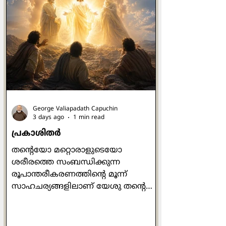
George Valiapadath Capuchin
3 days ago
1 min read
പ്രകാശിതർ
തന്റെയോ മറ്റൊരാളുടെയോ
ശരീരത്തെ സംബന്ധിക്കുന്ന
രൂപാന്തരീകരണത്തിന്റെ മൂന്ന്
സാഹചര്യങ്ങളിലാണ് യേശു തൻ്റെ
മൂന്ന് ശിഷ്യരെ മാത്രം
കൂടെകൂട്ടുന്നതായി സമാന്തര
സുവിശേഷങ്ങളിൽ ഉള്ളത്.