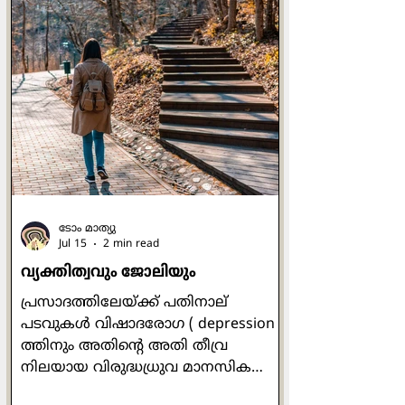
മധ്യേ വസിക്കുന്നവനും ആകുന്നു"
എന്ന് പ്രവാചകൻ വിലപിക്കുന്നു.
"ഞാൻ അശുദ്ധമായ അധരങ്ങൾ
ഉള്ളവനും അശുദ്ധമായ
അധരങ്ങളുള്ളവരുടെ മധ്യേ
വസിക്കുന്നവനും" എന്നതുകൊണ്ട്
എന്താണ് അർത്ഥമാക്കുന്നത് എന്ന്
ഞാൻ പലപ്പോഴും ആശ്ചര്യപ്പെട്ടിരുന്നു.
ഈയ്യിടെയാണ് അതിൻ്റെ ക്ലൂ ലഭിച്ചത്.
"ഹൃദയത്തിന്റെ
ടോം മാത്യു
Jul 15
2 min read
വ്യക്തിത്വവും ജോലിയും
പ്രസാദത്തിലേയ്ക്ക് പതിനാല്
പടവുകള്‍ വിഷാദരോഗ ( depression )
ത്തിനും അതിന്‍റെ അതി തീവ്ര
നിലയായ വിരുദ്ധധ്രുവ മാനസിക
വ്യതിയാന ( bipolar disorder) ത്തിനും