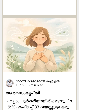
മരുന്നില്ലാ ചികില്‍സയായി ഡോ ലിസ്
മില്ലര്‍ സ്വാനുഭവത്തില്‍ നിന്ന്
രൂപപ്പെടുത്തിയ മനോനില ചിത്രണ (
mood mapping ) ത്തിന്‍റെ പതിനാലു
ദിവസത്തെ പഠനം
പൂര്‍ത്തിയാക്കിയശേഷം നാം
അനുബന്ധമായി
മനോനില(Mood)യെക്കുറിച്ച്
പഠിക്കുന്നു . മനോനില അഥവാ മൂഡ്
എന്നത് നമ്മുടെ വ്യക്തിത്വവുമായി
അഭേദ്യമായി ബന്ധപ്പെട്ടിരിക്കുന്നു
എന്ന് നാം കണ്ടു . നാലു തരം
റോണി കിഴക്കേടത്ത് കപ്പൂച്ചിന്‍
Jul 15
3 min read
ആത്മസംതൃപ്തി
"എല്ലാം പൂര്‍ത്തിയായിരിക്കുന്നു" (Jn.
19:30) കഷ്ടിച്ച് 33 വയസ്സുള്ള ഒരു