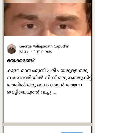
ചെയ്യുമ്പോഴോ മനുഷ്യരെ കാണിച്ച്
ചെയ്യരുതെന്നും രഹസ്യത്തിൽ ദൈവം
മാത്രമേ അവ കണ്ടുകൂടൂ എന്നും
പറയുന്നുണ്ട് അവിടന്ന്. ചുരുക്കത്തിൽ
ഓരോന്നും അതതിനു
George Valiapadath Capuchin
Jul 28
1 min read
ഭയക്കണ്ടേ?
കുറേ മാസംമുമ്പ് പരിചയമുള്ള ഒരു
സഹോദരിയിൽ നിന്ന് ഒരു കത്തുകിട്ടി.
അതിൽ ഒരു ഭാഗം ഞാൻ അന്നേ
വെട്ടിയെടുത്ത് വച്ചു.
അതിങ്ങനെയായിരുന്നു: "ഞായറാഴ്ച
ഞങ്ങൾക്ക് (പള്ളിയിൽ) നിറയെ
ആളുണ്ടായിരുന്നു. ഞാൻ
ഒന്നുതിരിഞ്ഞു നോക്കിയപ്പോൾ
കണ്ടത് എന്താണെന്നോ?!