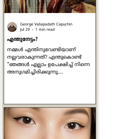
തിരിച്ച് പറയുന്നത് മറ്റൊരു
ഫാലസിയാണ്. "തൂ കോ
George Valiapadath Capuchin
Jul 29
1 min read
എന്തുനേട്ടം?
നമ്മൾ എന്തിനുവേണ്ടിയാണ്
നല്ലവരാകുന്നത്? എന്തുകൊണ്ട്
"ഞങ്ങൾ എല്ലാം ഉപേക്ഷിച്ച് നിന്നെ
അനുഗമിച്ചിരിക്കുന്നു.
ഞങ്ങൾക്കെന്താണ് കിട്ടുക?" എന്ന്
വളരെ ഔപയോഗികമായ ഒരു ചോദ്യം
പത്രോസ് ഒരിക്കൽ യേശുവിനോട്
ചോദിക്കുന്നുണ്ട്. യേശുവിൻ്റെ
പ്രബോധനങ്ങൾ ഒരിക്കലും പ്രതിഫലം
വാഗ്ദാനം ചെയ്തുകൊണ്ടുള്ളവ
ആയിരുന്നില്ല. പ്രാർത്ഥിക്കുമ്പോഴോ
ഉപവസിക്കുമ്പോഴോ ദാനധർമ്മം