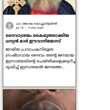
രൂപകം ഉപയോഗിക്കുന്നുണ്ട്. പക്ഷേ
രണ്ടിടത്തും രണ്
ഫാ. ജോഷ്വ കൊച്ചുവിളയില്‍
Jul 15
3 min read
ദൈവാശ്രയം കൈമുതലാക്കിയ
ധന്യന്‍ മാര്‍ ഈവാനിയോസ്
ജറമിയ പ്രവാചകനിലൂടെ
സ്രഷ്ടാവായ ദൈവം തന്‍റെ ജനമായ
ഇസ്രായേലിന്‍റെ ചെയ്തികളെക്കുറിച്ച്
ദു:ഖിച്ച് ഇസ്രായേല്‍ ജനത്തെ
ഓര്‍മ്മപ്പെടുത്തിയത് ഇപ്രകാരമാണ്:
'അരക്കച്ച അരയോട് ചേര്‍ന്നിരിക്കും
പോലെ ഇസ്രായേല്‍ ഭവനവും യൂദാ
ഭവനവും എന്നോട്
ചേര്‍ന്നിരിക്കണമെന്ന് ഞാന്‍
ആഗ്രഹിച്ചു. ഇത് അവര്‍ എന്‍റെ
ജനവും കീര്‍ത്തിയും അഭിമാനവും