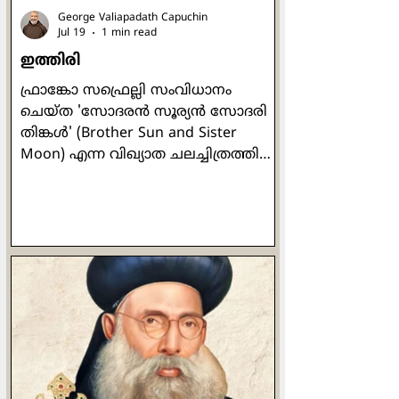
George Valiapadath Capuchin
Jul 19
1 min read
ഇത്തിരി
ഫ്രാങ്കോ സഫ്രെല്ലി സംവിധാനം
ചെയ്ത 'സോദരൻ സൂര്യൻ സോദരി
തിങ്കൾ' (Brother Sun and Sister
Moon) എന്ന വിഖ്യാത ചലച്ചിത്രത്തിൽ
"If you want your dream to be"
എന്നാരംഭിക്കുന്ന ഒരു ഗീതമുണ്ട്.
'നിങ്ങളുടെ സ്വപ്നം
സാക്ഷാത്കൃതമാവണമെങ്കിൽ അത്
സാവധാനത്തിലും ഉറപ്പായും
പണിയുക. ചെറുതുടക്കങ്ങൾ വൻ
ലക്ഷ്യങ്ങൾ: ഹൃദ്യമായ പ്രവൃത്തികൾ
നിർമ്മലമായി വളരുന്നു' എന്നും
മറ്റുമാണ് അതിൻ്റെ ലളിതമായ
വരികൾ. ഏറ്റവും ചുരുങ്ങിയത് രണ്ടു
തവണയെങ്കിലും യേശു പുളിപ്പ് എന്ന