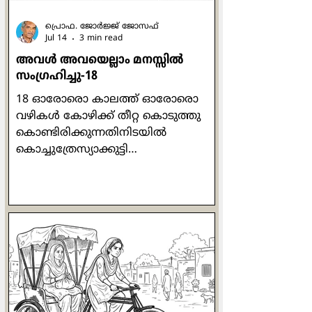
തന്‍റെ അമ്മയായ മേരി റോയിയു
പ്രൊഫ. ജോര്‍ജ്ജ് ജോസഫ്
Jul 14
3 min read
അവള്‍ അവയെല്ലാം മനസ്സില്‍
സംഗ്രഹിച്ചു-18
18 ഓരോരൊ കാലത്ത് ഓരോരൊ
വഴികള്‍ കോഴിക്ക് തീറ്റ കൊടുത്തു
കൊണ്ടിരിക്കുന്നതിനിടയില്‍
കൊച്ചുത്രേസ്യാക്കുട്ടി
അസ്വസ്ഥയാകുകയും അരിശം
വരുകയും ചെയ്തു. പരിസരം മറന്ന്
തനിയെ സംസാരിക്കുവാന്‍ തുടങ്ങി:
"ഒരു കോഴിക്കൂട്ടത്തിന് ഒരു പൂവന്‍
മതിയെന്നത് പ്രകൃതി നിയമമാണ്.
എന്നു വച്ച് ഒരു വീട്ടില്‍ ഒരു പുരുഷന്‍
മതിയെന്ന് തീരുമാനിക്കാന്‍ പറ്റുമോ?
പരസ്പരം അംഗീകരിച്ചും
അനുസരിച്ചും ജീവിക്കണം."