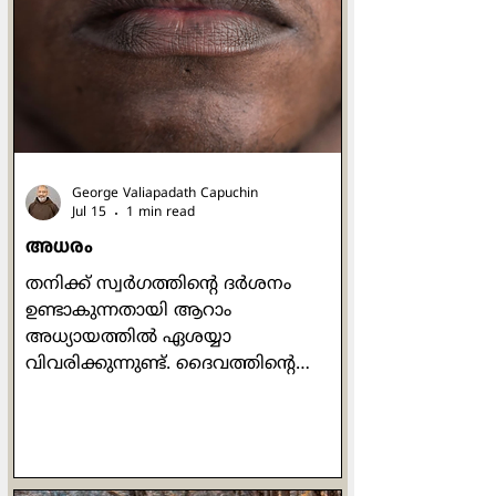
മഹത്വവുമായി
നിലകൊള്ളേണ്ടതിനായിരുന്നു.' (ജറമി
13:11). സാന്‍ ദാമിയാനോയിലെ ഒരു
ചെറിയ കപ്പേളയില്‍
പ്രാര്‍ത്ഥനാപൂര്‍വം നിലകൊണ്ട
അസ്സീസിയിലെ ഫ്രാന്‍സിസിനോട് ആ
ക്രൂശിതരൂപം ഇപ്ര
George Valiapadath Capuchin
Jul 15
1 min read
അധരം
തനിക്ക് സ്വർഗത്തിന്റെ ദർശനം
ഉണ്ടാകുന്നതായി ആറാം
അധ്യായത്തിൽ ഏശയ്യാ
വിവരിക്കുന്നുണ്ട്. ദൈവത്തിൻ്റെ
പരമപരിശുദ്ധി ദർശിച്ച വേളയിൽ,
"ഞാൻ നശിച്ചു, എന്തെന്നാൽ ഞാൻ
അശുദ്ധമായ അധരങ്ങൾ ഉള്ളവനും
അശുദ്ധമായ അധരങ്ങളുള്ളവരുടെ