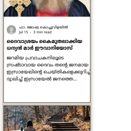
പറയുന്നുണ്ട് അവിടന്ന്. ചുരുക്കത്തിൽ
ഓരോന്നും അതതിനു
ഫാ. ജോഷ്വ കൊച്ചുവിളയില്‍
Jul 15
3 min read
ദൈവാശ്രയം കൈമുതലാക്കിയ
ധന്യന്‍ മാര്‍ ഈവാനിയോസ്
ജറമിയ പ്രവാചകനിലൂടെ
സ്രഷ്ടാവായ ദൈവം തന്‍റെ ജനമായ
ഇസ്രായേലിന്‍റെ ചെയ്തികളെക്കുറിച്ച്
ദു:ഖിച്ച് ഇസ്രായേല്‍ ജനത്തെ
ഓര്‍മ്മപ്പെടുത്തിയത് ഇപ്രകാരമാണ്:
'അരക്കച്ച അരയോട് ചേര്‍ന്നിരിക്കും
പോലെ ഇസ്രായേല്‍ ഭവനവും യൂദാ
ഭവനവും എന്നോട്
ചേര്‍ന്നിരിക്കണമെന്ന് ഞാന്‍
ആഗ്രഹിച്ചു. ഇത് അവര്‍ എന്‍റെ
ജനവും കീര്‍ത്തിയും അഭിമാനവും