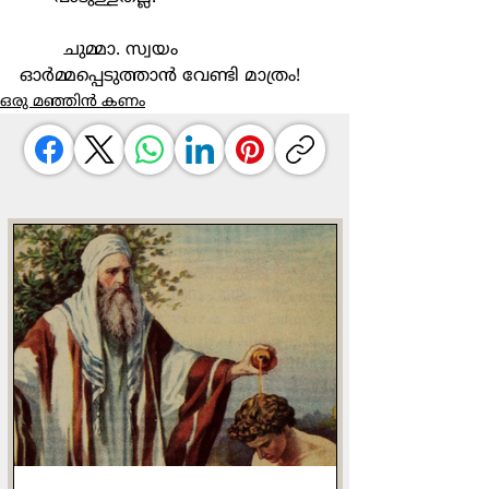
	ചുമ്മാ. സ്വയം 
ഓർമ്മപ്പെടുത്താൻ വേണ്ടി മാത്രം!
ഒരു മഞ്ഞിൻ കണം