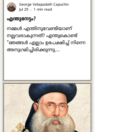
George Valiapadath Capuchin
Jul 29
1 min read
എന്തുനേട്ടം?
നമ്മൾ എന്തിനുവേണ്ടിയാണ്
നല്ലവരാകുന്നത്? എന്തുകൊണ്ട്
"ഞങ്ങൾ എല്ലാം ഉപേക്ഷിച്ച് നിന്നെ
അനുഗമിച്ചിരിക്കുന്നു.
ഞങ്ങൾക്കെന്താണ് കിട്ടുക?" എന്ന്
വളരെ ഔപയോഗികമായ ഒരു ചോദ്യം
പത്രോസ് ഒരിക്കൽ യേശുവിനോട്
ചോദിക്കുന്നുണ്ട്. യേശുവിൻ്റെ
പ്രബോധനങ്ങൾ ഒരിക്കലും പ്രതിഫലം
വാഗ്ദാനം ചെയ്തുകൊണ്ടുള്ളവ
ആയിരുന്നില്ല. പ്രാർത്ഥിക്കുമ്പോഴോ
ഉപവസിക്കുമ്പോഴോ ദാനധർമ്മം
ചെയ്യുമ്പോഴോ മനുഷ്യരെ കാണിച്ച്
ചെയ്യരുതെന്നും രഹസ്യത്തിൽ ദൈവം
മാത്രമേ അവ കണ്ടുകൂടൂ എന്നും