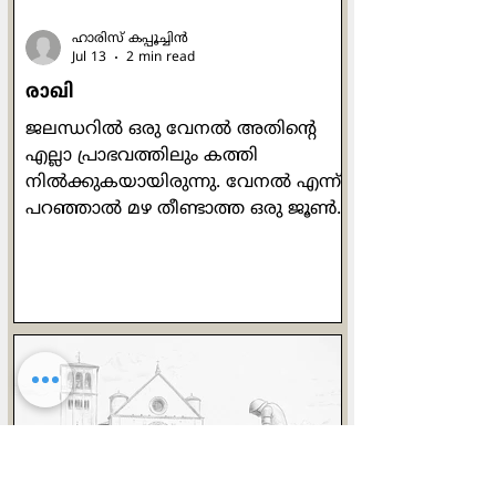
ഹാരിസ് കപ്പൂച്ചിന്‍
Jul 13
2 min read
രാഖി
ജലന്ധറില്‍ ഒരു വേനല്‍ അതിന്‍റെ
എല്ലാ പ്രാഭവത്തിലും കത്തി
നില്‍ക്കുകയായിരുന്നു. വേനല്‍ എന്ന്
പറഞ്ഞാല്‍ മഴ തീണ്ടാത്ത ഒരു ജൂണ്‍
മാസക്കാലം. ശരാശരി 49 ഡിഗ്രി
ചൂടെങ്കിലും കാണും. പൊന്നണിഞ്ഞ
ഗോതമ്പ് കതിരുകളുടെ കൊയ്ത്തിന്
ശേഷം വെള്ളം തുറന്നുവിട്ട പാടങ്ങള്‍
നാട്ടിലെ കായലുകളെപ്പോലെ
തോന്നിപ്പിച്ചു. ഉച്ചക്കത്തെ ചൂട്
സഹിക്കാന്‍ വയ്യാതെ ഞാന്‍ പുറത്ത്
കൂടെ നടക്കുമ്പോള്‍
ജനലിനരികിലേക്ക് ഒരു കല്ല് വീഴുന്ന
ശബ്ദം കേട്ടു. ആ വശത്തേക്ക്