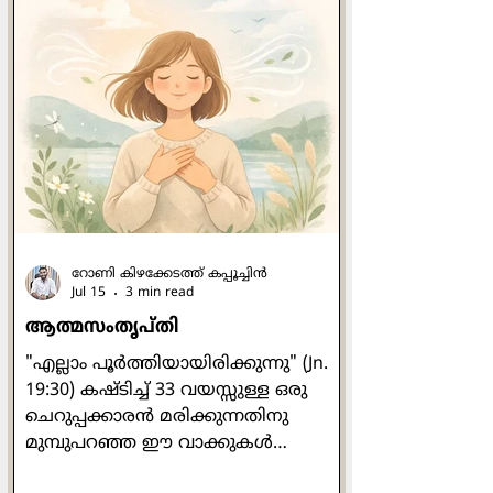
ദിവസത്തെ പഠനം
പൂര്‍ത്തിയാക്കിയശേഷം നാം
അനുബന്ധമായി
മനോനില(Mood)യെക്കുറിച്ച്
പഠിക്കുന്നു . മനോനില അഥവാ മൂഡ്
എന്നത് നമ്മുടെ വ്യക്തിത്വവുമായി
അഭേദ്യമായി ബന്ധപ്പെട്ടിരിക്കുന്നു
എന്ന് നാം കണ്ടു . നാലു തരം
റോണി കിഴക്കേടത്ത് കപ്പൂച്ചിന്‍
Jul 15
3 min read
ആത്മസംതൃപ്തി
"എല്ലാം പൂര്‍ത്തിയായിരിക്കുന്നു" (Jn.
19:30) കഷ്ടിച്ച് 33 വയസ്സുള്ള ഒരു
ചെറുപ്പക്കാരന്‍ മരിക്കുന്നതിനു
മുമ്പുപറഞ്ഞ ഈ വാക്കുകള്‍
എല്ലാകാലത്തും വല്ലാത്ത