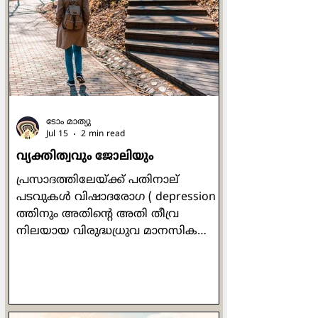
മഹത്വവുമായി
നിലകൊള്ളേണ്ടതിനായിരുന്നു.' (ജറമി
13:11). സാന്‍ ദാമിയാനോയിലെ ഒരു
ചെറിയ കപ്പേളയില്‍
പ്രാര്‍ത്ഥനാപൂര്‍വം നിലകൊണ്ട
അസ്സീസിയിലെ ഫ്രാന്‍സിസിനോട് ആ
ക്രൂശിതരൂപം ഇപ്ര
ടോം മാത്യു
Jul 15
2 min read
വ്യക്തിത്വവും ജോലിയും
പ്രസാദത്തിലേയ്ക്ക് പതിനാല്
പടവുകള്‍ വിഷാദരോഗ ( depression )
ത്തിനും അതിന്‍റെ അതി തീവ്ര
നിലയായ വിരുദ്ധധ്രുവ മാനസിക
വ്യതിയാന ( bipolar disorder) ത്തിനും
മരുന്നില്ലാ ചികില്‍സയായി ഡോ ലിസ്
മില്ലര്‍ സ്വാനുഭവത്തില്‍ നിന്ന്
രൂപപ്പെടുത്തിയ മനോനില ചിത്രണ (
mood mapping ) ത്തിന്‍റെ പതിനാലു