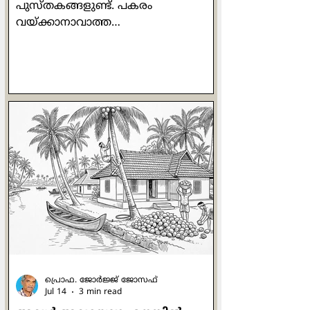
പുസ്തകങ്ങളുണ്ട്. പകരം
വയ്ക്കാനാവാത്ത
അക്ഷരക്കൂട്ടുകളാണവ.
അത്തരത്തിലുള്ള ഒരു പുസ്തകമാണ്
അരുന്ധതി റോയിയുടെ 'മദര്‍ മേരി
കംസ് റ്റു മി'. ബീറ്റില്‍സിലെ ഒരു
വരിയാണ് ശീര്‍ഷകമായി
മാറിയിരിക്കുന്നത്. സ്വന്തം
അമ്മയെക്കുറിച്ചെഴുതുമ്പോള്‍തന്നെ
ദേശവും കാലവും രാഷ്ട്രീയവും എല്ലാം
സൂക്ഷ്മമായി അടയാളപ്പെടുത്താന്‍
എഴുത്തുകാരിക്ക് സാധിക്കുന്നു.
അരുന്ധതിയുടെ
ഓര്‍മ്മക്കുറിപ്പുകളാണ് ഈ ഗ്രന്ഥം
എന്നു പറയാം. ഇതില്‍ എഴുത്തുകാരി
തന്‍റെ അമ്മയായ മേരി റോയിയു
പ്രൊഫ. ജോര്‍ജ്ജ് ജോസഫ്
Jul 14
3 min read