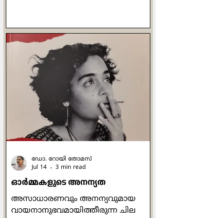
മുഴക്കമുളളതാണ്. ഏതു പ്രായത്തില്‍
കടന്നു പോകുമെന്ന് യാതൊരു
നിശ്ചയവും ഇല്ലാത്ത മനുഷ്യ
ജീവിതത്തിന് സ്വപ്നം കാണാന്‍
കഴിയുന്ന ഉന്നത സ്ഥലമാണ് ആ
വാക്കുകള്‍. എന്തെങ്കിലുമൊക്കെ
ചെയ്തു പൂര്‍ത്തിയാക്കുക,
നേടിയെടുക്കുക, സമ്പാദിക്കുക,
അവശേഷിപ്പിക്കുക എന്നിവയൊക്കെ
മനുഷ്യ സഹജമായ അടിസ്ഥാന
ചോദനയാണ്. മാനുഷികമായി
നോക്കുമ്പോള്‍ എന്താണ് ഈശോ
നേടിയത
ഡോ. റോയി തോമസ്
Jul 14
3 min read
ഓര്‍മ്മകളുടെ അനന്യത
അസാധാരണവും അനന്യവുമായ
വായനാനുഭവമായിത്തീരുന്ന ചില