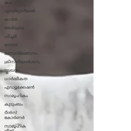
കഥ
എഡിറ്റോറിയൽ
കവിത
അഭിമുഖം
ഫീച്ചർ
നോമ്പ്
മനോവിജ്ഞാനം
ക്രീസ്തീയദർശനം
ലേഖനം
ധാ‍ർമ്മീകത
എഡ്യൂക്കേഷൻ
സാമൂഹികം
കുടുംബം
ടീൻസ്
കോർണർ
സാമൂഹിക