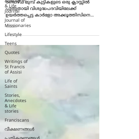
Anecdotes
ക്ഷീണിപ്പിക്കൽ
& Life
Journal
രണ്ടാഴ്ച മുമ്പ് കുട്ടികളുടെ ഒരു ക്ലാസ്സിൽ
Journal of
പുതുതായി വിശുദ്ധപദവിയിലേക്ക്
Missionaries
ഉയർത്തപ്പെട്ട കാർളോ അക്കൂത്തിസിനെ
Lifestyle
ഉദ്ധരിച്ച് പറഞ്ഞു. അപ്പോൾ ഒരു...
Teens
Quotes
Writings of
St Francis
of Assisi
Life of
Saints
Stories,
Anecdotes
& Life
stories
Franciscans
വീക്ഷണങ്ങൾ
പ്രതികരണങ്ങള്‍