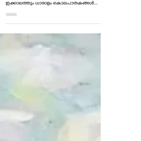
ദുഃഖകരം
Cover image of the book The Cultural Sociology
of Political Assassinations by Ron Eyerman
ഇക്കാലത്തും ധാരാളം കൊലപാതകങ്ങൾ
ലോകത്ത്...