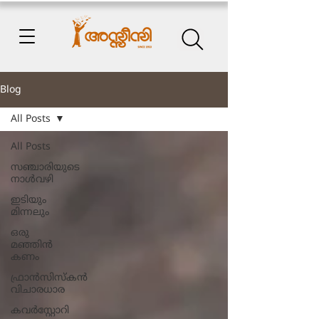
Blog
All Posts
All Posts
സഞ്ചാരിയുടെ
നാൾവഴി
ഇടിയും
മിന്നലും
ഒരു
മഞ്ഞിൻ
കണം
ഫ്രാൻസിസ്കൻ
വിചാരധാര
കവർസ്റ്റോറി