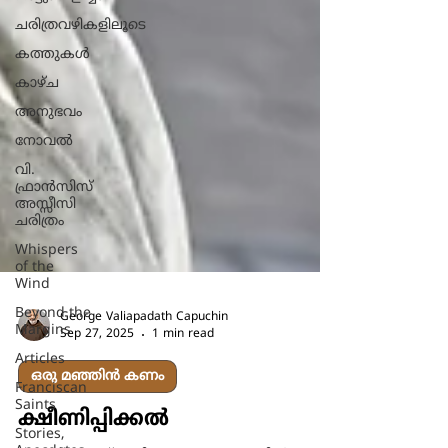
ചരിത്രവഴികളിലൂടെ
കത്തുകൾ
കാഴ്ച
അനുഭവം
നോവല്‍
വി.
ഫ്രാൻസിസ്
അസ്സീസി
ചരിത്രം
Whispers
of the
Wind
Beyond the
Margins
Articles
George Valiapadath Capuchin
Sep 27, 2025
1 min read
Franciscan
Saints
ഒരു മഞ്ഞിൻ കണം
Stories,