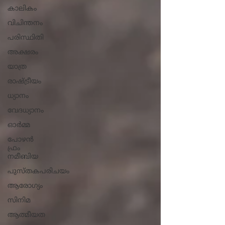
കാലികം
വിചിന്തനം
പരിസ്ഥിതി
അക്ഷരം
യാത്ര
രാഷ്ട്രീയം
ധ്യാനം
വേദധ്യാനം
ഓർമ്മ
പോഴൻ
ഫ്രം
നമീബിയ
പുസ്തകപരിചയം
ആരോ​ഗ്യം
സിനിമ
ആത്മീയത