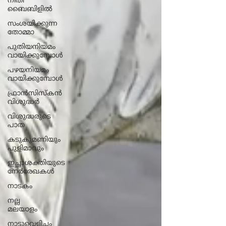
നീതി
ബൈബിളിൽ
സംശയിക്കുന്ന
തോമ്മാ
പുതിയനിയമം
വായിക്കുമ്പോൾ
പഴയനിയമം
വായിക്കുമ്പോൾ
ഫ്രാൻസിസ്കൻ
വിശുദ്ധർ
വിശുദ്ധരുടെ
പാത
കടുകുമണിയും
പുളിമാവും
ഇച്ഛാശക്തിയുടെ
നേര്‍രേഖകള്‍
നാടകം
നല്ല
മലയാളം
നാട്ടുവെളിച്ചം