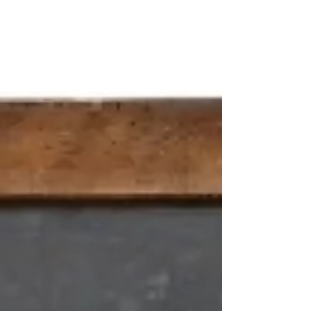
ഒരു മഞ്ഞിൻ കണം
ഭൂതം
നാം നമ്മുടെ ഭൂതത്തെ സ്വീകരിക്കണമോ
വേണ്ടയോ? ഉദ്ദേശിക്കുന്നത്, നമ്മുടെ
ഭൂതകാലത്തിലെ നമ്മുടെ വീഴ്ചകൾ ഏറ്റു
പറയണമോ, അതിൽ പശ്ചാത്തപിക്കണമോ...