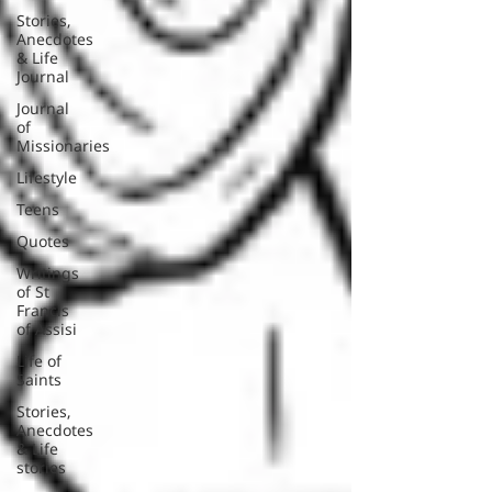
Stories,
Anecdotes
& Life
Journal
Journal
of
Missionaries
Lifestyle
Teens
Quotes
Writings
of St
Francis
of Assisi
Life of
Saints
Stories,
Anecdotes
& Life
stories