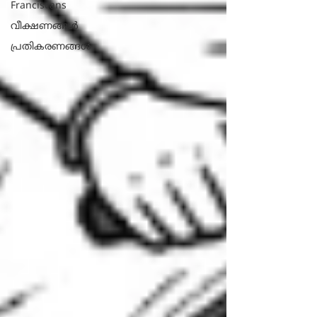
Franciscans
വീക്ഷണങ്ങൾ
പ്രതികരണങ്ങള്‍