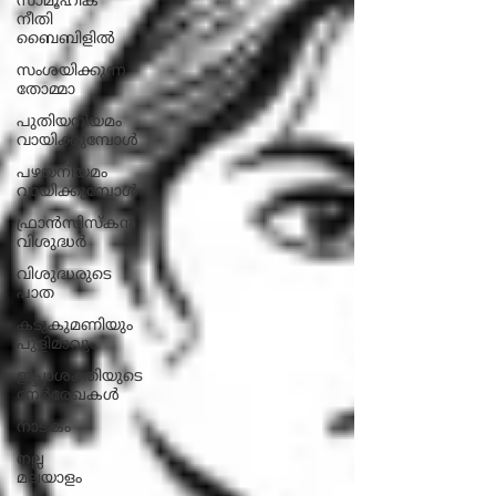
സാമൂഹിക
നീതി
ബൈബിളിൽ
സംശയിക്കുന്ന
തോമ്മാ
പുതിയനിയമം
വായിക്കുമ്പോൾ
പഴയനിയമം
വായിക്കുമ്പോൾ
ഫ്രാൻസിസ്കൻ
വിശുദ്ധർ
വിശുദ്ധരുടെ
പാത
കടുകുമണിയും
പുളിമാവും
ഇച്ഛാശക്തിയുടെ
നേര്‍രേഖകള്‍
നാടകം
നല്ല
മലയാളം