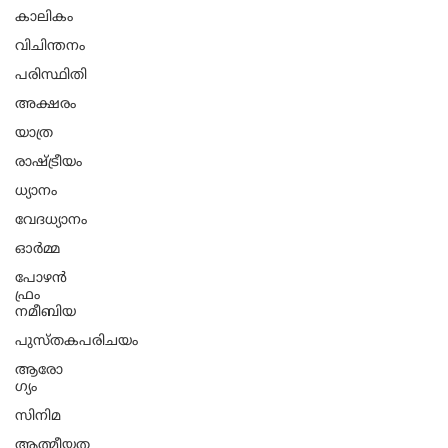
കാലികം
വിചിന്തനം
പരിസ്ഥിതി
അക്ഷരം
യാത്ര
രാഷ്ട്രീയം
ധ്യാനം
വേദധ്യാനം
ഓർമ്മ
പോഴൻ
ഫ്രം
നമീബിയ
പുസ്തകപരിചയം
ആരോ​
ഗ്യം
സിനിമ
ആത്മീയത