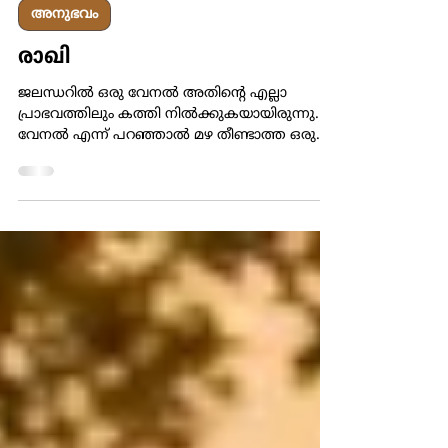
ഹാരിസ് കപ്പൂച്ചിന്‍
Jul 13
2 min read
അനുഭവം
രാഖി
ജലന്ധറില്‍ ഒരു വേനല്‍ അതിന്‍റെ എല്ലാ
പ്രാഭവത്തിലും കത്തി നില്‍ക്കുകയായിരുന്നു.
വേനല്‍ എന്ന് പറഞ്ഞാല്‍ മഴ തീണ്ടാത്ത ഒരു
ജൂണ്‍ മാസക്കാലം. ശരാശരി 49 ഡിഗ്രി
ചൂടെങ്കിലും കാണും. പൊന്നണിഞ്ഞ ഗോതമ്പ്
കതിരുകളുടെ കൊയ്ത്തിന് ശേഷം വെള്ളം
തുറന്നുവിട്ട പാടങ്ങള്‍ നാട്ടിലെ
കായലുകളെപ്പോലെ തോന്നിപ്പിച്ചു. ഉച്ചക്കത്തെ
ചൂട് സഹിക്കാന്‍ വയ്യാതെ ഞാന്‍ പുറത്ത് കൂടെ
നടക്കുമ്പോള്‍ ജനലിനരികിലേക്ക് ഒരു കല്ല്
വീഴുന്ന ശബ്ദം കേട്ടു. ആ വശത്തേക്ക്
നോക്കിയപ്പോള്‍ വീണ്ടുമതാ കല്ലിനു പകരം ഒരു
മരക്കഷണം മുകളിലേക്ക്