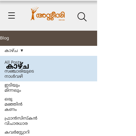
Blog
കാഴ്ച
All Posts
കാഴ്ച
സഞ്ചാരിയുടെ
നാൾവഴി
ഇടിയും
മിന്നലും
ഒരു
മഞ്ഞിൻ
കണം
ഫ്രാൻസിസ്കൻ
വിചാരധാര
കവർസ്റ്റോറി