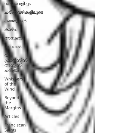
നാട്ടുവെളിച്ചം
ചരിത്രവഴികളിലൂടെ
കത്തുകൾ
കാഴ്ച
അനുഭവം
നോവല്‍
വി.
ഫ്രാൻസിസ്
അസ്സീസി
ചരിത്രം
Whispers
of the
Wind
Beyond
the
Margins
Articles
Franciscan
Saints