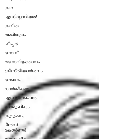
കഥ
എഡിറ്റോറിയൽ
കവിത
അഭിമുഖം
ഫീച്ചർ
നോമ്പ്
മനോവിജ്ഞാനം
ക്രീസ്തീയദർശനം
ലേഖനം
ധാ‍ർമ്മീകത
എഡ്യൂക്കേഷൻ
സാമൂഹികം
കുടുംബം
ടീൻസ്
കോർണർ