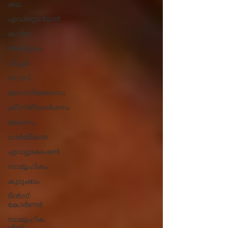
കഥ
എഡിറ്റോറിയൽ
കവിത
അഭിമുഖം
ഫീച്ചർ
നോമ്പ്
മനോവിജ്ഞാനം
ക്രീസ്തീയദർശനം
ലേഖനം
ധാ‍ർമ്മീകത
എഡ്യൂക്കേഷൻ
സാമൂഹികം
കുടുംബം
ടീൻസ്
കോർണർ
സാമൂഹിക