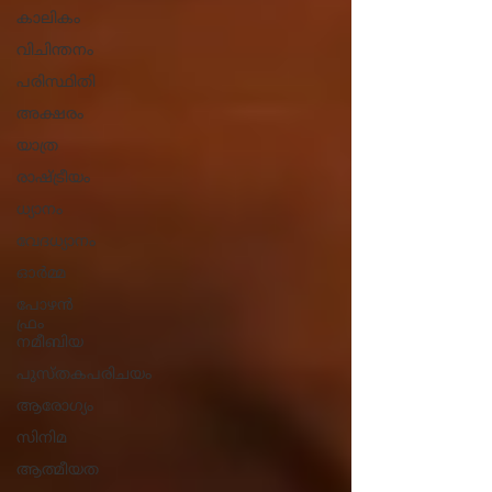
കാലികം
വിചിന്തനം
പരിസ്ഥിതി
അക്ഷരം
യാത്ര
രാഷ്ട്രീയം
ധ്യാനം
വേദധ്യാനം
ഓർമ്മ
പോഴൻ
ഫ്രം
നമീബിയ
പുസ്തകപരിചയം
ആരോ​ഗ്യം
സിനിമ
ആത്മീയത