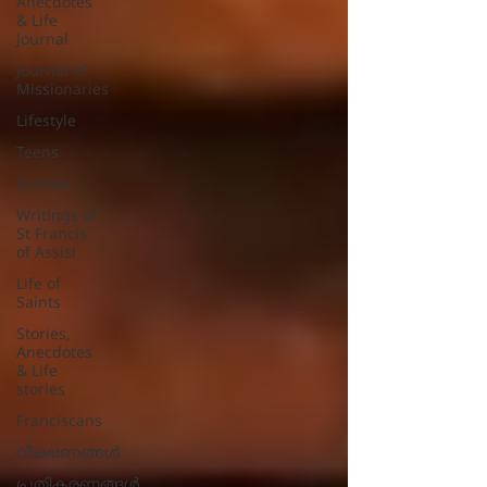
Anecdotes
& Life
Journal
Journal of
Missionaries
Lifestyle
Teens
Quotes
Writings of
St Francis
of Assisi
Life of
Saints
Stories,
Anecdotes
& Life
stories
Franciscans
വീക്ഷണങ്ങൾ
പ്രതികരണങ്ങള്‍