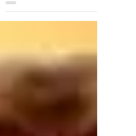
കഥ എഴുതിയിട്ടുണ്ട്. ഒരു പട്ടണത്തില്‍ കേളി
കേട്ട ഒരു വിഡ്ഢിയുണ്ടായിരുന്നു. അയാള്‍ക്ക്
അങ്ക...