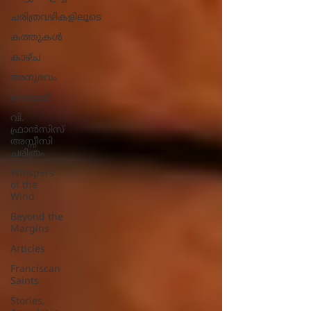
ചരിത്രവഴികളിലൂടെ
കത്തുകൾ
കാഴ്ച
അനുഭവം
നോവല്‍
വി.
ഫ്രാൻസിസ്
അസ്സീസി
ചരിത്രം
Whispers
of the
Wind
Beyond the
Margins
Articles
Franciscan
Saints
Stories,