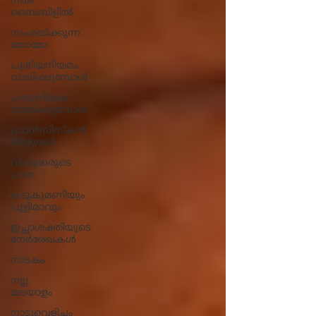
നീതി
ബൈബിളിൽ
സംശയിക്കുന്ന
തോമ്മാ
പുതിയനിയമം
വായിക്കുമ്പോൾ
പഴയനിയമം
വായിക്കുമ്പോൾ
ഫ്രാൻസിസ്കൻ
വിശുദ്ധർ
വിശുദ്ധരുടെ
പാത
കടുകുമണിയും
പുളിമാവും
ഇച്ഛാശക്തിയുടെ
നേര്‍രേഖകള്‍
നാടകം
നല്ല
മലയാളം
നാട്ടുവെളിച്ചം