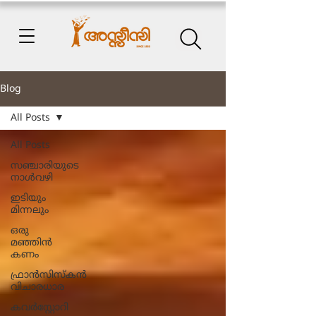
Blog
All Posts
All Posts
സഞ്ചാരിയുടെ
നാൾവഴി
ഇടിയും
മിന്നലും
ഒരു
മഞ്ഞിൻ
കണം
ഫ്രാൻസിസ്കൻ
വിചാരധാര
കവർസ്റ്റോറി