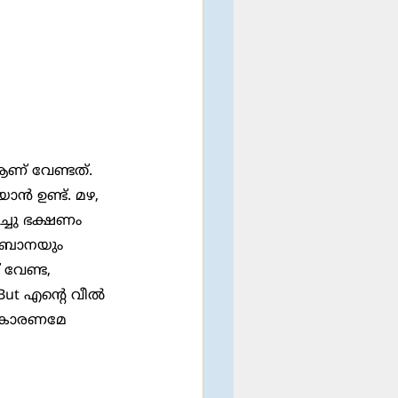
ൻ ഉണ്ട്. മഴ, 
ച്ചു ഭക്ഷണം 
കുർബാനയും 
 വേണ്ട, 
But എൻ്റെ വീൽ 
ു കാരണമേ 