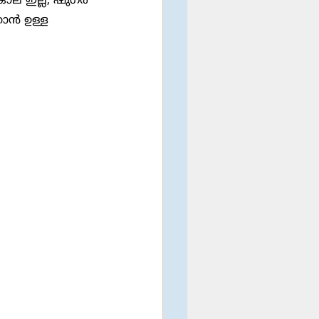
കാൻ ഉള്ള 