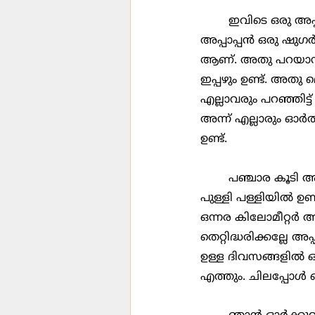
	ഇവിടെ ഒരു അപ്പാപ്പൻ ഉണ്ട് . പേര് ആഡംസ്. ഒരു 60 വയസിനു മുകളിൽ പ്രായം വരും. 
അപ്പാപ്പൻ ഒരു ഷുഗ
ആണ്. അതു പറയാൻ കാര
ഇപ്പഴും ഉണ്ട്. അതു
എല്ലാവരും പറഞ്ഞി
അന്ന് എല്ലാരും ഓർത്
ഉണ്ട്. 
	പഞ്ചാര കൂടി അവസ്ഥ ഇങ്ങനെ ഒക്കെ ആണേലും വെള്ളി ശനി ഞായർ ദിവസങ്ങളിൽ 
പുള്ളി പള്ളിയിൽ ഉണ
ഒന്നര കിലോമീറ്റർ അ
തെറ്റിദ്ധരിക്കല്ലേ
ഉള്ള ദിവസങ്ങളിൽ ഒന
എത്തും. ചിലപ്പോൾ ക