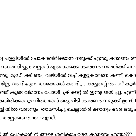
ാമസിച്ചു ചെല്ലാൻ എന്തൊക്കെ കാരണം നമ്മൾക്ക് പറയാ
്ഞു, മൂഡ്, ക്ഷീണം, വഴിയിൽ വച്ച് കൂട്ടുകാരനെ കണ്ട്, കൊ
് കണ്ടില്ല, വണ്ടിയുടെ താക്കോൽ കണ്ടില്ല, അച്ഛൻ്റെ ബോറ് 
 കൂടെ വിമാനം പോയി, ക്രിക്കറ്റിൽ ഇന്ത്യ ജയിച്ചു, എന്ന്
ിരിക്കാനും നിരത്താൻ ഒരു പിടി കാരണം നമുക്ക് ഉണ്ട്. 
ളിയിൽ വരാനും  താമസിച്ചു ചെല്ലാതിരിക്കാനും ഒരേ ഒര
 അല്ലാതെ വേറെ എന്ത്. 
യിൽ പോകാൻ നിങ്ങടെ ശരിക്കും ഉള്ള കാരണം എന്താ???