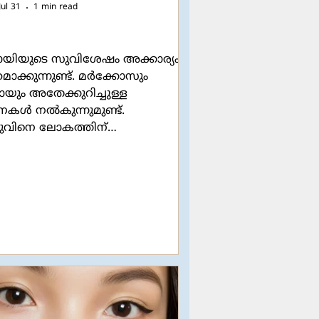
Jul 31
1 min read
ായിയുടെ സുവിശേഷം അക്കാര്യം
തമാക്കുന്നുണ്ട്. മർക്കോസും
ായും അതേക്കുറിച്ചുള്ള
കൾ നൽകുന്നുമുണ്ട്.
വിനെ ലോകത്തിന്
യപ്പെടുത്തുന്നതിനും യേശു എന്ന
്കാരനായി നിലം ഒരുക്കുന്നതിനും
ി അയക്കപ്പെട്ടവനായിരുന്നു
പകയോഹന്നാൻ. ഒരുപക്ഷേ,
യത്തിൽ അവർ പരസ്പരം
്ടും കൂട്ടുകൂടിയിട്ടും, ഒപ്പം
ചിട്ടുമുണ്ടാകാം. രണ്ടാളുടെയും
ാർ മറ്റേയാളെക്കുറിച്ച്
രുടെ മക്കളോട് ഒത്തിരി
ിട്ടുമുണ്ടാകാം. ഒരേ വഴിയെ
രിക്കുന്നവർ എന്ന നിലയിൽ