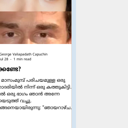
 തമ്മിൽ ആത്മന
George Valiapadath Capuchin
Jul 28
1 min read
്കണ്ടേ?
 മാസംമുമ്പ് പരിചയമുള്ള ഒരു
രിയിൽ നിന്ന് ഒരു കത്തുകിട്ടി.
 ഒരു ഭാഗം ഞാൻ അന്നേ
യെടുത്ത് വച്ചു.
്ങനെയായിരുന്നു: "ഞായറാഴ്ച
ൾക്ക് (പള്ളിയിൽ) നിറയെ
്ടായിരുന്നു. ഞാൻ