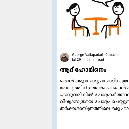
യേശുവിൻ്റെ ജീവിതത്തിലെ ഏറ്
സവിശേഷതയാർന്ന മുഹൂർത്ത
George Valiapadath Capuchin
Jul 29
1 min read
ആദ് ഹോമിനെം
ഒരാൾ ഒരു ചോദ്യം ചോദിക്കുമ
ചോദ്യത്തിന് ഉത്തരം പറയാൻ ക
എന്നുവരികിൽ ചോദ്യകർത്താവ
വിശ്വാസ്യതയെ ചോദ്യം ചെയ്യുന്
തർക്കശാസ്ത്രത്തിലെ ഒരു ഫ
അഥവാ തന്ത്രമാണ്. "ആദ് ഹോ
(ad hominem) എന്നാണ് ആ തന്ത