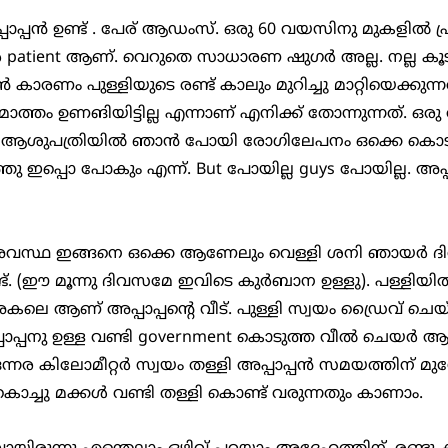
ർ patient ആണ്. വെറുതെ സാധാരണ ഷുഗർ അല്ല. നല്ല കൂ
ണം പുള്ളിയുടെ രണ്ട് കാലും മുറിച്ചു മാറ്റിയെക്കുന്ന
 മൊത്തം ഉണങിയിട്ടില്ല എന്നാണ് എനിക്ക് തോന്നുന്നത്. ഒ
ട്ട് ആശുപത്രിയിൽ ഞാൻ പോയി രോഗിലേപനം ഒക്കെ കൊടുത
തു ഇപ്പൊ പോകും എന്ന്. But പോയില്ല guys പോയില്ല. അപ്പ
്ട്. (ഈ മൂന്നു ദിവസമേ ഇവിടെ കുർബാന ഉള്ളു). പള്ളിയിൽ 
കലെ ആണ് അപ്പാപ്പൻ്റെ വീട്. പുള്ളി സ്വയം ഡ്രൈവ് ചെയ്
 അപ്പാപ്പനു ഉള്ള വണ്ടി government കൊടുത്ത വീൽ ചെയർ
്നര കിലോമീറ്റർ സ്വയം തള്ളി അപ്പാപ്പൻ സമയത്തിന് മുന
ൊച്ചു മക്കൾ വണ്ടി തള്ളി കൊണ്ട് വരുന്നതും കാണാം. 