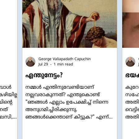
റവും
പല
അവർ
ങ്ങളില
George Valiapadath Capuchin
Jul 29
1 min read
എന്തുനേട്ടം?
ഭയക
്പോൾ
നമ്മൾ എന്തിനുവേണ്ടിയാണ്
കുറേ
ഴിയില്ല
നല്ലവരാകുന്നത്? എന്തുകൊണ്ട്
സഹോദ
ിന്റെ
"ഞങ്ങൾ എല്ലാം ഉപേക്ഷിച്ച് നിന്നെ
അതിൽ
നത്
അനുഗമിച്ചിരിക്കുന്നു.
വെട്ടി
ാലസി,
ഞങ്ങൾക്കെന്താണ് കിട്ടുക?" എന്ന്
അതിങ
മിനെം"
വളരെ ഔപയോഗികമായ ഒരു ചോദ്യം
ഞങ്ങ
്രം
പത്രോസ് ഒരിക്കൽ യേശുവിനോട്
ആളുണ