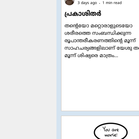
3 days ago
1 min read
പ്രകാശിതർ
തന്റെയോ മറ്റൊരാളുടെയോ
ശരീരത്തെ സംബന്ധിക്കുന്ന
രൂപാന്തരീകരണത്തിന്റെ മൂന്ന്
സാഹചര്യങ്ങളിലാണ് യേശു തൻ
മൂന്ന് ശിഷ്യരെ മാത്രം
കൂടെകൂട്ടുന്നതായി സമാന്തര
സുവിശേഷങ്ങളിൽ ഉള്ളത്.
ജായ്റൂസിൻ്റെ മരിച്ചുകിടക്കുന്
മകളുടെ മുറിയിലേക്ക് കയറുമ
ആദ്യം യേശു പത്രോസ്, യാക്
യോഹന്നാൻ എന്നീ മൂന്ന് ശിഷ്
മാത്രം തന്നോടൊപ്പം അകത്ത്
കൊണ്ടുപോകുന്നത്. അവിടെ അവർ
നോക്കിനിൽക്കേ മരിച്ച
പെൺകുഞ്ഞിന്റെ ശരീരം
ജീവനുള്ളതായി കൺതുറന്നുവന