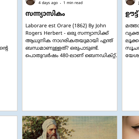
4 days ago
1 min read
സന്ന്യാസികം
ഊട്ട്
Laborare est Orare (1862) By John
മത്ത
Rogers Herbert - ഒരു സന്ന്യാസിക്ക്
വ്യക്
ആധുനിക നാഗരികതയുമായി എന്ത്
ലൂക്ക
്റെ
ബന്ധമാണുള്ളത്? ഒരുപാടുണ്ട്.
സൂചന
പൊതുവർഷം 480-ലാണ് ബെനഡിക്റ്റ്
യേശു
ജനിക്കുന്നത്. 547-ൽ മരിച്ചു. അതെ.
പരിച
ഞാൻ പറയുന്നത് നുർസിയയിലെ
വിതക
ന
വിശുദ്ധ ബെനഡിക്റ്റിനെക്കുറിച്ചാണ്.
വേണ്ട
്പോഴാണ്
പാശ്ചാത്യ ആശ്രമ സന്ന്യാസത്തിന്റെ
സ്നാ
കോബ്,
പിതാവ് എന്നുകൂടി അറിയപ്പെടുന്ന വി.
ബാല്
യരെ
ബെനഡിക്റ്റ്, ആശ്രമവാസികളായ
കണ്ടിട
സന്ന്യാസികൾക്കായി ഒരു നിയമാവലി
കളിച്
എഴുതിയ ആളായിരുന്നു.
അമ്മമ
ബെനഡിക്റ്റൈൻ ജീവിതം
അവരവ
നയിക്കാനായി നിരവധി പേർ
പറഞ്ഞ
്നു.
മൂന്നോട്ടുവന്നു. അങ്ങനെ യൂറോപ്പിന്റെ
സഞ്ച