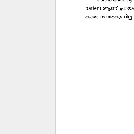
	ഞാൻ ഓർക്കുവായിരുന്നു എന്തെല്ലാം ഒഴിവ് പറയാം അദ്ദേഹത്തിന്. രണ്ടു കാല് ഇല്ല, ഷുഗർ 
patient ആണ്, പ്രായ
കാരണം ആകുന്നില്ല.