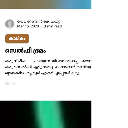
ഡോ. റോബിന്‍ കെ മാത്യു
Mar 15, 2020
3 min read
കാലികം
സെല്‍ഫി ഭ്രമം
ഒരു നിമിഷം... പിടയുന്ന ജീവനോടൊപ്പം ഞാന്‍
ഒരു സെല്‍ഫി എടുക്കട്ടെ. കലാഭവന്‍ മണിയുടെ
മൃതശരീരം തൃശൂര്‍ എത്തിച്ചപ്പോള്‍ ഒരു
വലിയജനക്കൂട്ടം...