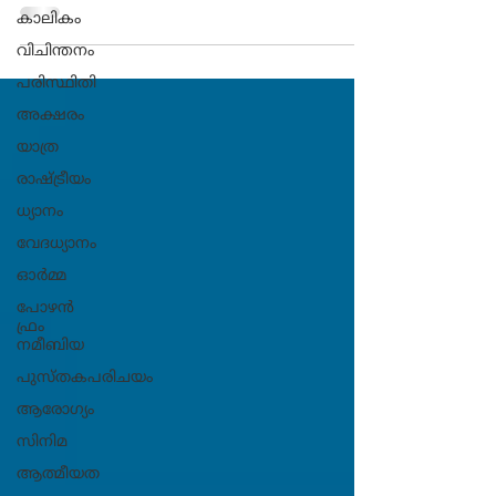
കാലികം
വിചിന്തനം
പരിസ്ഥിതി
അക്ഷരം
യാത്ര
രാഷ്ട്രീയം
ധ്യാനം
വേദധ്യാനം
ഓർമ്മ
പോഴൻ
ഫ്രം
നമീബിയ
പുസ്തകപരിചയം
ആരോ​ഗ്യം
സിനിമ
ആത്മീയത