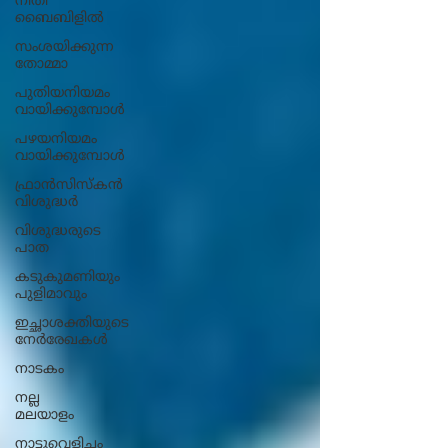
നീതി
ബൈബിളിൽ
സംശയിക്കുന്ന
തോമ്മാ
പുതിയനിയമം
വായിക്കുമ്പോൾ
പഴയനിയമം
വായിക്കുമ്പോൾ
ഫ്രാൻസിസ്കൻ
വിശുദ്ധർ
വിശുദ്ധരുടെ
പാത
കടുകുമണിയും
പുളിമാവും
ഇച്ഛാശക്തിയുടെ
നേര്‍രേഖകള്‍
നാടകം
നല്ല
മലയാളം
നാട്ടുവെളിച്ചം