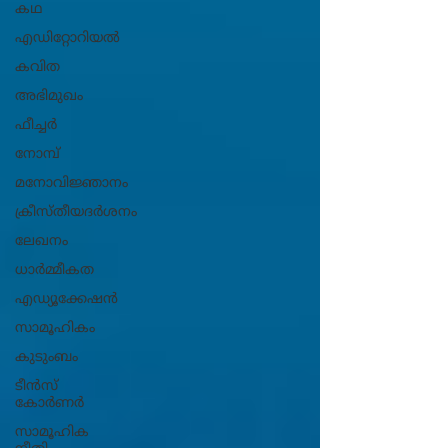
കഥ
എഡിറ്റോറിയൽ
കവിത
അഭിമുഖം
ഫീച്ചർ
നോമ്പ്
മനോവിജ്ഞാനം
ക്രീസ്തീയദർശനം
ലേഖനം
ധാ‍ർമ്മീകത
എഡ്യൂക്കേഷൻ
സാമൂഹികം
കുടുംബം
ടീൻസ്
കോർണർ
സാമൂഹിക