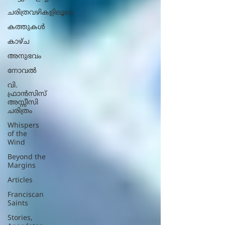
ചരിത്രവഴികളിലൂടെ
കത്തുകൾ
കാഴ്ച
അനുഭവം
നോവല്‍
വി.
ഫ്രാൻസിസ്
അസ്സീസി
ചരിത്രം
Whispers
of the
Wind
Beyond the
Margins
Articles
Franciscan
Saints
Stories,