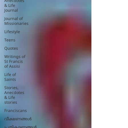
Anecdotes
& Life
Journal
Journal of
Missionaries
Lifestyle
Teens
Quotes
Writings of
St Francis
of Assisi
Life of
Saints
Stories,
Anecdotes
& Life
stories
Franciscans
വീക്ഷണങ്ങൾ
പ്രതികരണങ്ങള്‍