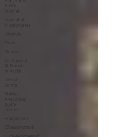
Anecdotes
& Life
Journal
Journal of
Missionaries
Lifestyle
Teens
Quotes
Writings of
St Francis
of Assisi
Life of
Saints
Stories,
Anecdotes
& Life
stories
Franciscans
വീക്ഷണങ്ങൾ
പ്രതികരണങ്ങള്‍