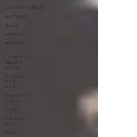
ചരിത്രവഴികളിലൂടെ
കത്തുകൾ
കാഴ്ച
അനുഭവം
നോവല്‍
വി.
ഫ്രാൻസിസ്
അസ്സീസി
ചരിത്രം
Whispers
of the
Wind
Beyond the
Margins
Articles
Franciscan
Saints
Stories,