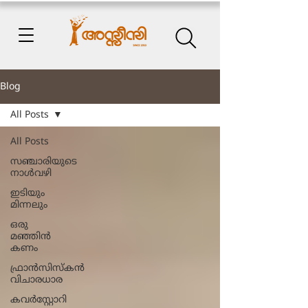
Blog
All Posts
All Posts
സഞ്ചാരിയുടെ
നാൾവഴി
ഇടിയും
മിന്നലും
ഒരു
മഞ്ഞിൻ
കണം
ഫ്രാൻസിസ്കൻ
വിചാരധാര
കവർസ്റ്റോറി