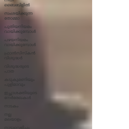
നീതി
ബൈബിളിൽ
സംശയിക്കുന്ന
തോമ്മാ
പുതിയനിയമം
വായിക്കുമ്പോൾ
പഴയനിയമം
വായിക്കുമ്പോൾ
ഫ്രാൻസിസ്കൻ
വിശുദ്ധർ
വിശുദ്ധരുടെ
പാത
കടുകുമണിയും
പുളിമാവും
ഇച്ഛാശക്തിയുടെ
നേര്‍രേഖകള്‍
നാടകം
നല്ല
മലയാളം
നാട്ടുവെളിച്ചം