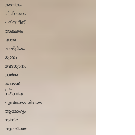
കാലികം
വിചിന്തനം
പരിസ്ഥിതി
അക്ഷരം
യാത്ര
രാഷ്ട്രീയം
ധ്യാനം
വേദധ്യാനം
ഓർമ്മ
പോഴൻ
ഫ്രം
നമീബിയ
പുസ്തകപരിചയം
ആരോ​ഗ്യം
സിനിമ
ആത്മീയത