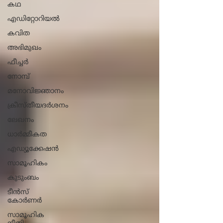
കഥ
എഡിറ്റോറിയൽ
കവിത
അഭിമുഖം
ഫീച്ചർ
നോമ്പ്
മനോവിജ്ഞാനം
ക്രീസ്തീയദർശനം
ലേഖനം
ധാ‍ർമ്മീകത
എഡ്യൂക്കേഷൻ
സാമൂഹികം
കുടുംബം
ടീൻസ്
കോർണർ
സാമൂഹിക