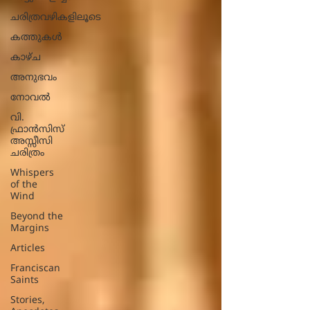
ചരിത്രവഴികളിലൂടെ
കത്തുകൾ
കാഴ്ച
അനുഭവം
നോവല്‍
വി.
ഫ്രാൻസിസ്
അസ്സീസി
ചരിത്രം
Whispers
of the
Wind
Beyond the
Margins
Articles
Franciscan
Saints
Stories,