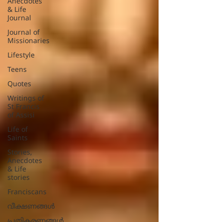
Anecdotes
& Life
Journal
Journal of
Missionaries
Lifestyle
Teens
Quotes
Writings of
St Francis
of Assisi
Life of
Saints
Stories,
Anecdotes
& Life
stories
Franciscans
വീക്ഷണങ്ങൾ
പ്രതികരണങ്ങള്‍