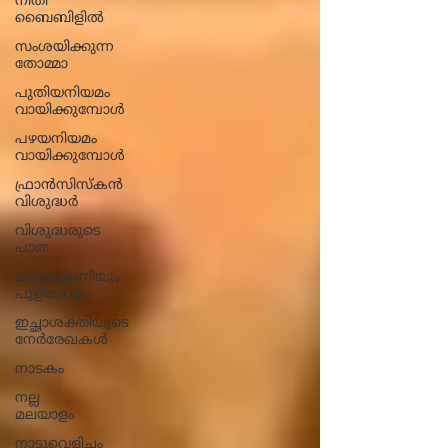
നീതി
ബൈബിളിൽ
സംശയിക്കുന്ന
തോമ്മാ
പുതിയനിയമം
വായിക്കുമ്പോൾ
പഴയനിയമം
വായിക്കുമ്പോൾ
ഫ്രാൻസിസ്കൻ
വിശുദ്ധർ
വിശുദ്ധരുടെ
പാത
കടുകുമണിയും
പുളിമാവും
ഇച്ഛാശക്തിയുടെ
നേര്‍രേഖകള്‍
നാടകം
നല്ല
മലയാളം
നാട്ടുവെളിച്ചം