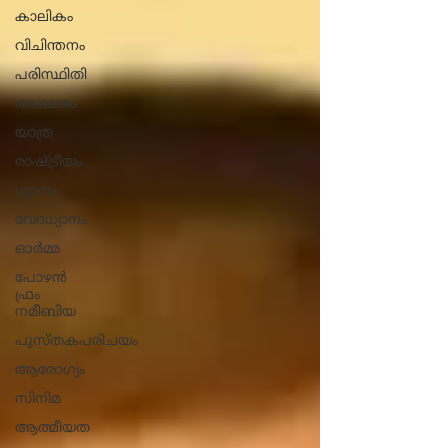
കാലികം
വിചിന്തനം
പരിസ്ഥിതി
അക്ഷരം
യാത്ര
രാഷ്ട്രീയം
ധ്യാനം
വേദധ്യാനം
ഓർമ്മ
പോഴൻ
ഫ്രം
നമീബിയ
പുസ്തകപരിചയം
ആരോ​ഗ്യം
സിനിമ
ആത്മീയത