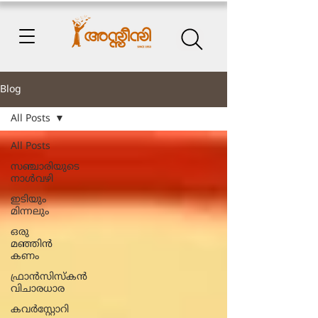
Blog
All Posts
All Posts
സഞ്ചാരിയുടെ
നാൾവഴി
ഇടിയും
മിന്നലും
ഒരു
മഞ്ഞിൻ
കണം
ഫ്രാൻസിസ്കൻ
വിചാരധാര
കവർസ്റ്റോറി