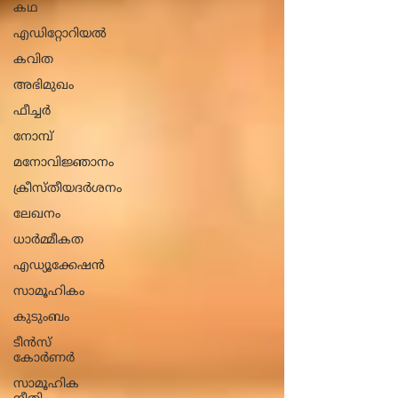
കഥ
എഡിറ്റോറിയൽ
കവിത
അഭിമുഖം
ഫീച്ചർ
നോമ്പ്
മനോവിജ്ഞാനം
ക്രീസ്തീയദർശനം
ലേഖനം
ധാ‍ർമ്മീകത
എഡ്യൂക്കേഷൻ
സാമൂഹികം
കുടുംബം
ടീൻസ്
കോർണർ
സാമൂഹിക