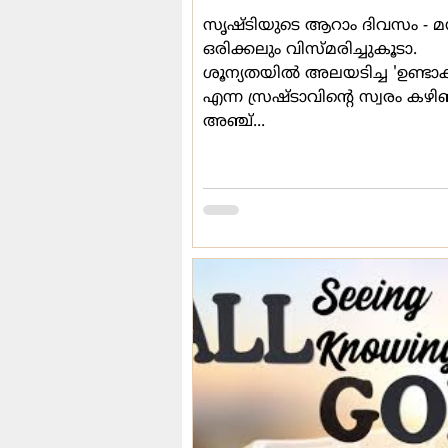
സൃഷ്ടിയുടെ ആറാം ദിവസം - മന
ഒരിക്കലും വിസ്മരിച്ചുകൂടാ.
ശൂന്യതയില്‍ അലയടിച്ച 'ഉണ്ടാകട
എന്ന സ്രഷ്ടാവിന്‍റെ സ്വരം കഴി
അഞ്ച്...