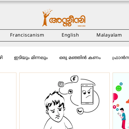
Franciscanism
English
Malayalam
ി
ഇടിയും മിന്നലും
ഒരു മഞ്ഞിൻ കണം
ഫ്രാൻ
വിചിന്തനം
പരിസ്ഥിതി
അക്ഷരം
യാത്ര
രാഷ
ോഴൻ ഫ്രം നമീബിയ
പുസ്തകപരിചയം
ആരോ​ഗ്യം
കവിത
അഭിമുഖം
ഫീച്ചർ
നോമ്പ്
മനോവിജ