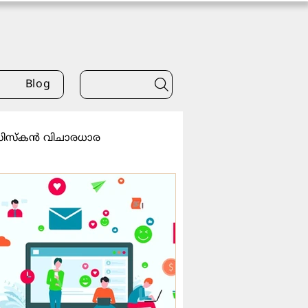
Blog
സിസ്കൻ വിചാരധാര
്ട്രീയം
ധ്യാനം
സിനിമ
ആത്മീയത
്ഞാനം
ക്രീസ്തീയദർശനം