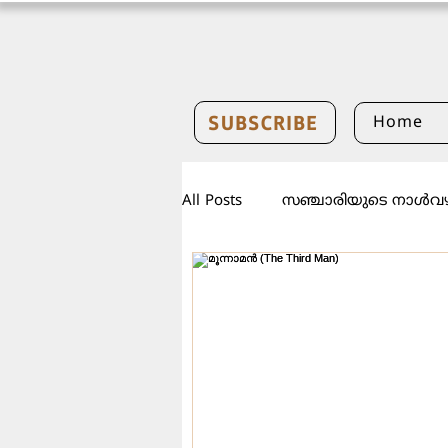
SUBSCRIBE
Home
All Posts
സഞ്ചാരിയുടെ നാൾവഴ
കവർസ്റ്റോറി
കാലികം
വേദധ്യാനം
ഓർമ്മ
പ
കഥ
എഡിറ്റോറിയൽ