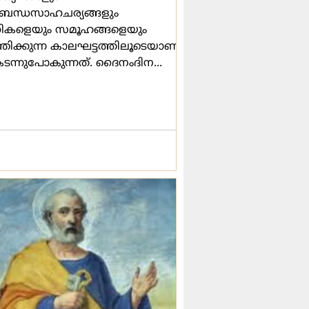
ന്ധസാഹചര്യങ്ങളും
്തികളെയും സമൂഹങ്ങളെയും
ത്രിക്കുന്ന കാലഘട്ടത്തിലൂടെയാണ്
ടന്നുപോകുന്നത്. ദൈനംദിന...