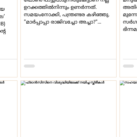
ഫോണ്‍ പാട്ടുപാടുന്നതുകേട്ടാണ് നല്ല
മനുഷ്
ഉറക്കത്തില്‍നിന്നും ഉണര്‍ന്നത്.
അതിര
ായ
സമയംനോക്കി, പന്ത്രണ്ടര കഴിഞ്ഞു.
മുന്ന
െ'
"മാര്‍പ്പാപ്പാ രാജിവച്ചോ അച്ചാ?"...
സര്‍
NB)
ഭിന്ന
‍റെ