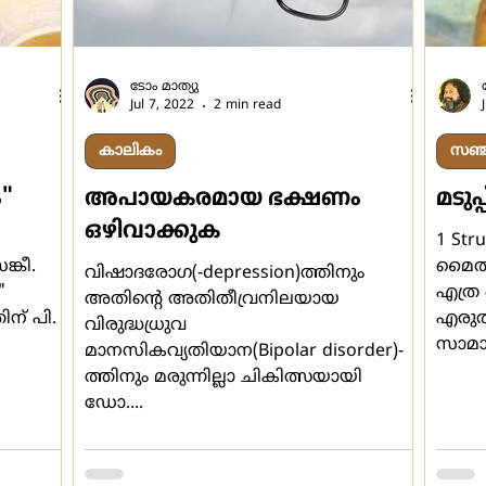
ടോം മാത്യു
Jul 7, 2022
2 min read
കാലികം
സഞ്
"
അപായകരമായ ഭക്ഷണം
മടുപ്പ
ഒഴിവാക്കുക
1 Str
ങ്കീ.
മൈതാ
വിഷാദരോഗ(-depression)ത്തിനും
എത്ര
അതിന്‍റെ അതിതീവ്രനിലയായ
ിന് പി.
എരുത
വിരുദ്ധധ്രുവ
സാമാന
മാനസികവ്യതിയാന(Bipolar disorder)-
ത്തിനും മരുന്നില്ലാ ചികിത്സയായി
ഡോ....