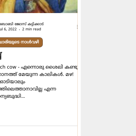
ബോബി ജോസ് കട്ടിക്കാട്
Jul 6, 2022
2 min read
ചാരിയുടെ നാൾവഴി
്
uch cow - എന്നൊരു ശൈലി കണ്ടു.
നത്ത് മേയുന്ന കാലികള്‍. മഴ!
 ഓടിയാലും
്തിലെത്താനാവില്ല എന്ന
്യബുദ്ധി...