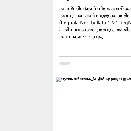
ഫ്രാന്‍സിസ്കന്‍ നിയമാവലിയ
'റെഗുല നോണ്‍ ബുള്ളാത്തയില
(Reguala Non bullata 1221-Reg
പതിനാറാം അധ്യായവും, അതിന്
രചനാകാലഘട്ടവും,...