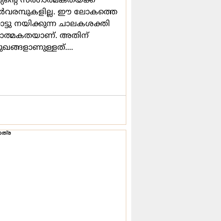
യന്‍റെ സര്‍ഗാത്മകതയ്ക്ക്
്‍വരമ്പുകളില്ല. ഈ ലോകത്തെ
ോട്ടു നയിക്കുന്ന ചാലകശക്തി
ഗാത്മകതയാണ്. അതിന്
മുഖങ്ങളാണുള്ളത്....