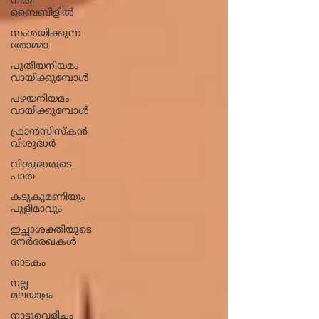
നീതി
ബൈബിളിൽ
സംശയിക്കുന്ന
തോമ്മാ
പുതിയനിയമം
വായിക്കുമ്പോൾ
പഴയനിയമം
വായിക്കുമ്പോൾ
ഫ്രാൻസിസ്കൻ
വിശുദ്ധർ
വിശുദ്ധരുടെ
പാത
കടുകുമണിയും
പുളിമാവും
ഇച്ഛാശക്തിയുടെ
നേര്‍രേഖകള്‍
നാടകം
നല്ല
മലയാളം
നാട്ടുവെളിച്ചം