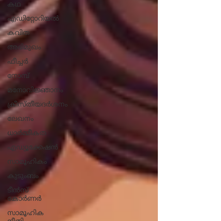
കഥ
എഡിറ്റോറിയൽ
കവിത
അഭിമുഖം
ഫീച്ചർ
നോമ്പ്
മനോവിജ്ഞാനം
ക്രീസ്തീയദർശനം
ലേഖനം
ധാ‍ർമ്മീകത
എഡ്യൂക്കേഷൻ
സാമൂഹികം
കുടുംബം
ടീൻസ്
കോർണർ
സാമൂഹിക