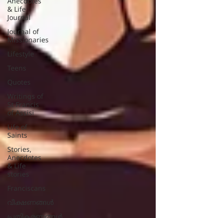
Anecdotes
& Life
Journal
Journal of
Missionaries
Lifestyle
Teens
Quotes
Writings of
St Francis
of Assisi
Life of
Saints
Stories,
Anecdotes
& Life
stories
Franciscans
വീക്ഷണങ്ങൾ
പ്രതികരണങ്ങള്‍