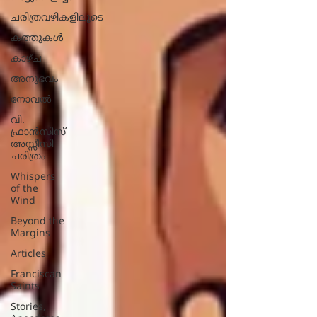
ചരിത്രവഴികളിലൂടെ
കത്തുകൾ
കാഴ്ച
അനുഭവം
നോവല്‍
വി.
ഫ്രാൻസിസ്
അസ്സീസി
ചരിത്രം
Whispers
of the
Wind
Beyond the
Margins
Articles
Franciscan
Saints
Stories,