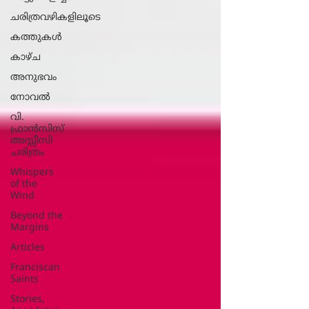
ചരിത്രവഴികളിലൂടെ
കത്തുകൾ
കാഴ്ച
അനുഭവം
നോവല്‍
വി.
ഫ്രാൻസിസ്
അസ്സീസി
ചരിത്രം
Whispers
of the
Wind
Beyond the
Margins
Articles
Franciscan
Saints
Stories,