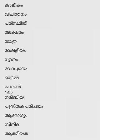
കാലികം
വിചിന്തനം
പരിസ്ഥിതി
അക്ഷരം
യാത്ര
രാഷ്ട്രീയം
ധ്യാനം
വേദധ്യാനം
ഓർമ്മ
പോഴൻ
ഫ്രം
നമീബിയ
പുസ്തകപരിചയം
ആരോ​ഗ്യം
സിനിമ
ആത്മീയത