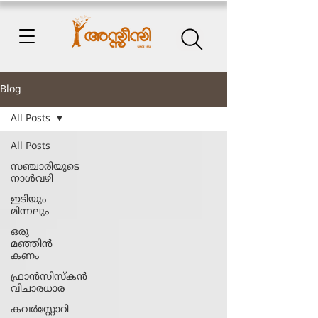
Blog
All Posts
All Posts
സഞ്ചാരിയുടെ
നാൾവഴി
ഇടിയും
മിന്നലും
ഒരു
മഞ്ഞിൻ
കണം
ഫ്രാൻസിസ്കൻ
വിചാരധാര
കവർസ്റ്റോറി