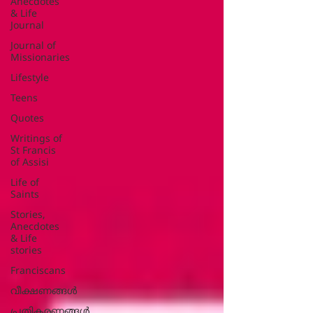
Anecdotes
& Life
Journal
Journal of
Missionaries
Lifestyle
Teens
Quotes
Writings of
St Francis
of Assisi
Life of
Saints
Stories,
Anecdotes
& Life
stories
Franciscans
വീക്ഷണങ്ങൾ
പ്രതികരണങ്ങള്‍