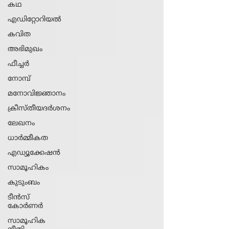
കഥ
എഡിറ്റോറിയൽ
കവിത
അഭിമുഖം
ഫീച്ചർ
നോമ്പ്
മനോവിജ്ഞാനം
ക്രീസ്തീയദർശനം
ലേഖനം
ധാ‍ർമ്മീകത
എഡ്യൂക്കേഷൻ
സാമൂഹികം
കുടുംബം
ടീൻസ്
കോർണർ
സാമൂഹിക