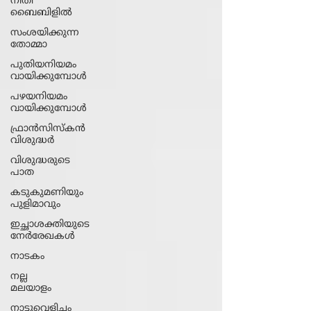
നീതി
ബൈബിളിൽ
സംശയിക്കുന്ന
തോമ്മാ
പുതിയനിയമം
വായിക്കുമ്പോൾ
പഴയനിയമം
വായിക്കുമ്പോൾ
ഫ്രാൻസിസ്കൻ
വിശുദ്ധർ
വിശുദ്ധരുടെ
പാത
കടുകുമണിയും
പുളിമാവും
ഇച്ഛാശക്തിയുടെ
നേര്‍രേഖകള്‍
നാടകം
നല്ല
മലയാളം
നാട്ടുവെളിച്ചം