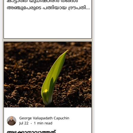
കാട്ടാത്ത യുധിഷ്ഠിരൻ തങ്ങൾ
അഞ്ചുപേരുടെ പത്നിയായ ദ്രൗപതിയെ
വച്ച് പകിടയെറിഞ്ഞു. അങ്ങനെ
കൃഷ്‌ണയും ദുര്യോധനൻ്റെ
വസ്തുവായി. രജസ്വലയായിരുന്ന
അവൾ രാജസഭയിലേക്ക് വരാൻ
തടസ്സങ്ങൾ പറഞ്ഞപ്പോൾ
ദുശ്ശാസനൻതന്നെ ദ്രൗപതിയെ
പിടിച്ചുവലിച്ച് കൗരവ സഭയിലേക്ക്
കൊണ്ടുവരുന്നു. അയാളുടെ
പരാക്രമം കാരണത്താൽ
യാജ്ഞസേനിയുടെ വസ്ത്രം ആകെ
ഉലഞ്ഞ് അയഞ്ഞിരുന്നു. വലിച്ചിഴച്ച്
സഭയിലേക്ക് കൊണ്ടുവരപ്പെട്ട അവൾ
തീപാറുന്ന കണ്ണുകളോടെ കുറേ
ചോദ്യങ്ങൾ സഭയിലേക്ക
George Valiapadath Capuchin
Jul 22
1 min read
അടക്കാനാവാത്തത്