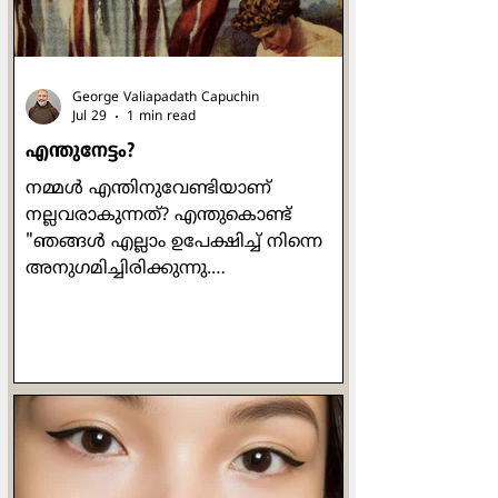
അതുതന്നെ ചെയ്തിരിക്കുന്നു" എന്ന്
തിരിച്ച് പറയുന്നത് മറ്റൊരു
ഫാലസിയാണ്. "തൂ കോ
George Valiapadath Capuchin
Jul 29
1 min read
എന്തുനേട്ടം?
നമ്മൾ എന്തിനുവേണ്ടിയാണ്
നല്ലവരാകുന്നത്? എന്തുകൊണ്ട്
"ഞങ്ങൾ എല്ലാം ഉപേക്ഷിച്ച് നിന്നെ
അനുഗമിച്ചിരിക്കുന്നു.
ഞങ്ങൾക്കെന്താണ് കിട്ടുക?" എന്ന്
വളരെ ഔപയോഗികമായ ഒരു ചോദ്യം
പത്രോസ് ഒരിക്കൽ യേശുവിനോട്
ചോദിക്കുന്നുണ്ട്. യേശുവിൻ്റെ
പ്രബോധനങ്ങൾ ഒരിക്കലും പ്രതിഫലം
വാഗ്ദാനം ചെയ്തുകൊണ്ടുള്ളവ
ആയിരുന്നില്ല. പ്രാർത്ഥിക്കുമ്പോഴോ
ഉപവസിക്കുമ്പോഴോ ദാനധർമ്മം