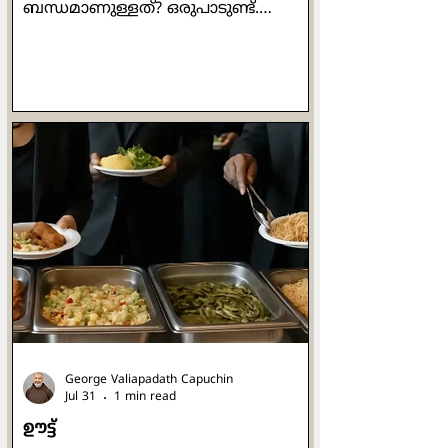
ബന്ധമാണുള്ളത്? ഒരുപാടുണ്ട്.
പൊതുവർഷം 480-ലാണ് ബെനഡിക്റ്റ്
ജനിക്കുന്നത്. 547-ൽ മരിച്ചു. അതെ.
ഞാൻ പറയുന്നത് നുർസിയയിലെ
വിശുദ്ധ ബെനഡിക്റ്റിനെക്കുറിച്ചാണ്.
പാശ്ചാത്യ ആശ്രമ സന്ന്യാസത്തിന്റെ
പിതാവ് എന്നുകൂടി അറിയപ്പെടുന്ന വി.
ബെനഡിക്റ്റ്, ആശ്രമവാസികളായ
സന്ന്യാസികൾക്കായി ഒരു നിയമാവലി
എഴുതിയ ആളായിരുന്നു.
ബെനഡിക്റ്റൈൻ ജീവിതം
നയിക്കാനായി നിരവധി പേർ
മൂന്നോട്ടുവന്നു. അങ്ങനെ
യൂറോപ്പിന്റെ പല
George Valiapadath Capuchin
Jul 31
1 min read
ഊട്ട്