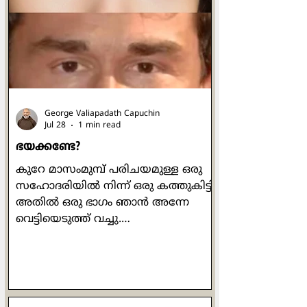
ചെയ്യുമ്പോഴോ മനുഷ്യരെ കാണിച്ച്
ചെയ്യരുതെന്നും രഹസ്യത്തിൽ ദൈവം
മാത്രമേ അവ കണ്ടുകൂടൂ എന്നും
പറയുന്നുണ്ട് അവിടന്ന്. ചുരുക്കത്തിൽ
ഓരോന്നും അതതിനു
George Valiapadath Capuchin
Jul 28
1 min read
ഭയക്കണ്ടേ?
കുറേ മാസംമുമ്പ് പരിചയമുള്ള ഒരു
സഹോദരിയിൽ നിന്ന് ഒരു കത്തുകിട്ടി.
അതിൽ ഒരു ഭാഗം ഞാൻ അന്നേ
വെട്ടിയെടുത്ത് വച്ചു.
അതിങ്ങനെയായിരുന്നു: "ഞായറാഴ്ച
ഞങ്ങൾക്ക് (പള്ളിയിൽ) നിറയെ
ആളുണ്ടായിരുന്നു. ഞാൻ
ഒന്നുതിരിഞ്ഞു നോക്കിയപ്പോൾ
കണ്ടത് എന്താണെന്നോ?!