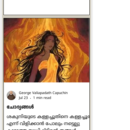
യേശു പറയുന്ന ഉപമകളിലെല്ലാം
രൂപകങ്ങളുണ്ട്. ദൈവം മനുഷ്യരെ
പുരുഷനും സ്ത്രീയുമായി സൃഷ്ടിച്ചു
എന്നാണ് ഉല്പത്തി പുസ്തകത്തിൻ്റെ
വെളിപാട്. പുരുഷനെയും
സ്ത്രീയെയും തൻ്റെ
ഛായാസാദൃശ്യങ്ങളിൽ ദൈവം
സൃഷ്‌ടിച്ചിട്ടുണ്ടെങ്കിൽ പുരുഷനും
സ്ത്രീയും ഒരേപോലെയും
സമനന്വിതമായും ദൈവ
പ്രതിഛായകൾതന്നെ. സത്യത്തിൽ
പുരുഷത്വവും സ്ത്രീ
George Valiapadath Capuchin
Jul 23
1 min read
ചോദ്യങ്ങൾ
ശകുനിയുടെ കള്ളച്ചൂതിനെ കള്ളച്ചൂത്
എന്ന് വിളിക്കാൻ പോലും നട്ടെല്ലു