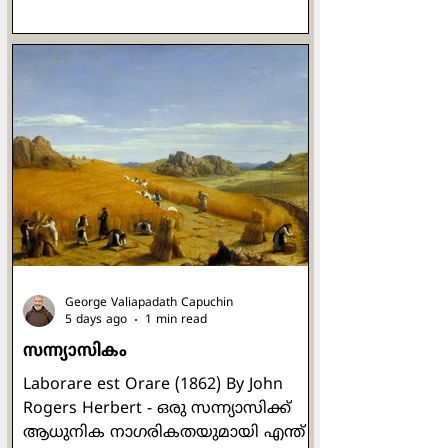
സുവിശേഷങ്ങളിൽ ഉള്ളത്.
ജായ്റൂസിൻ്റെ മരിച്ചുകിടക്കുന്ന
മകളുടെ മുറിയിലേക്ക്
കയറുമ്പോഴാണ് ആദ്യം യേശു
പത്രോസ്, യാക്കോബ്, യോഹന്നാൻ
എന്നീ മൂന്ന് ശിഷ്യരെ മാത്രം
തന്നോടൊപ്പം അകത്ത്
കൊണ്ടുപോകുന്നത്. അവിടെ അവർ
നോക്കിനിൽക്കേ മരിച്ച
പെൺകുഞ്ഞിന്റെ ശരീരം
ജീവനുള്ളതായി കൺതുറന്നുവന്നു.
യേശുവിൻ്റെ ജീവിതത്തിലെ ഏറ്റവും
സവിശേഷതയാർന്ന
George Valiapadath Capuchin
മുഹൂർത്തങ്ങളില
5 days ago
1 min read
സന്ന്യാസികം
Laborare est Orare (1862) By John
Rogers Herbert - ഒരു സന്ന്യാസിക്ക്
ആധുനിക നാഗരികതയുമായി എന്ത്