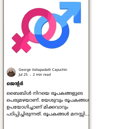
മനോഹരമായ വൈവിധ്യം. വിവിധ
നിറങ്ങളിലുള്ളവരും, ഉച്ചാരണശുദ്ധി
ഇല്ലാത്തവരും ഉള്ളവരും, എതിർവർഗ്ഗ
ലൈംഗികതയിലുള്ളവരും നേർവർഗ്ഗ
ലൈംഗികതയിലുള്ളവരും,
പുരുഷന്മാരും സ്ത്രീകളും, ഉയരം
കുറഞ്ഞവരും ഉയരമുള്ളവരും,
തടിച്ചവരും മെലിഞ്ഞവരും,
ചെറുപ്പക്കാരും വൃദ്ധരുമെല
George Valiapadath Capuchin
Jul 25
2 min read
ജെൻ്റർ
ബൈബിൾ നിറയെ രൂപകങ്ങളുടെ
പെരുമഴയാണ്. യേശുവും രൂപകങ്ങൾ
ഉപയോഗിച്ചാണ് മിക്കവാറും
പഠിപ്പിച്ചിരുന്നത്. രൂപകങ്ങൾ മനസ്സിൽ
അഴ്ന്നിറങ്ങും. പ്രധാന ആശയത്തെ
കൂടുതൽ മിഴിവോടെ പ്രകാശിപ്പിക്കും.