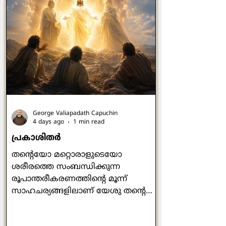
George Valiapadath Capuchin
4 days ago
1 min read
പ്രകാശിതർ
തന്റെയോ മറ്റൊരാളുടെയോ
ശരീരത്തെ സംബന്ധിക്കുന്ന
രൂപാന്തരീകരണത്തിന്റെ മൂന്ന്
സാഹചര്യങ്ങളിലാണ് യേശു തൻ്റെ
മൂന്ന് ശിഷ്യരെ മാത്രം
കൂടെകൂട്ടുന്നതായി സമാന്തര