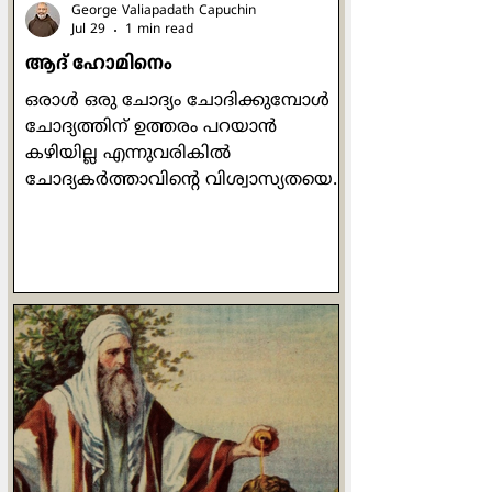
George Valiapadath Capuchin
Jul 29
1 min read
ആദ് ഹോമിനെം
ഒരാൾ ഒരു ചോദ്യം ചോദിക്കുമ്പോൾ
ചോദ്യത്തിന് ഉത്തരം പറയാൻ
കഴിയില്ല എന്നുവരികിൽ
ചോദ്യകർത്താവിന്റെ വിശ്വാസ്യതയെ
ചോദ്യം ചെയ്യുന്നത്
തർക്കശാസ്ത്രത്തിലെ ഒരു ഫാലസി,
അഥവാ തന്ത്രമാണ്. "ആദ്
ഹോമിനെം" (ad hominem) എന്നാണ്
ആ തന്ത്രം അറിയപ്പെടുന്നത്. ഒരാൾ
നിങ്ങളെ നിങ്ങളുടെ വാക്കിനെയോ
ചെയ്തിയെയോ അടിസ്ഥാനമാക്കി
ചോദ്യം ചെയ്യുമ്പോൾ, ചോദ്യത്തിന്
ഉത്തരം നൽകുന്നതിന് പകരം
ചോദ്യകർത്താവിനെയും അയാളുടെ
പക്ഷക്കാരെയും "നിങ്ങളും