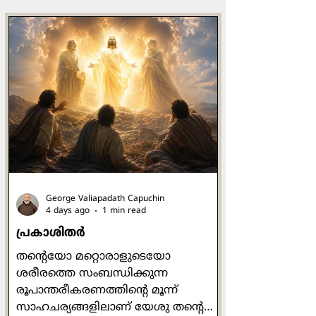
George Valiapadath Capuchin
4 days ago
1 min read
പ്രകാശിതർ
തന്റെയോ മറ്റൊരാളുടെയോ
ശരീരത്തെ സംബന്ധിക്കുന്ന
രൂപാന്തരീകരണത്തിന്റെ മൂന്ന്
സാഹചര്യങ്ങളിലാണ് യേശു തൻ്റെ