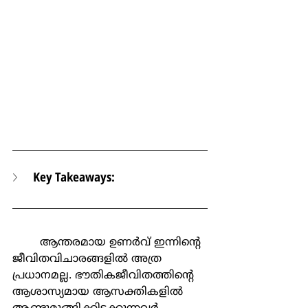
Key Takeaways:
	ആന്തരമായ ഉണര്‍വ് ഇന്നിന്‍റെ 
ജീവിതവിചാരങ്ങളില്‍ അത്ര 
പ്രധാനമല്ല. ഭൗതികജീവിതത്തിന്‍റെ 
ആശാസ്യമായ ആസക്തികളില്‍ 