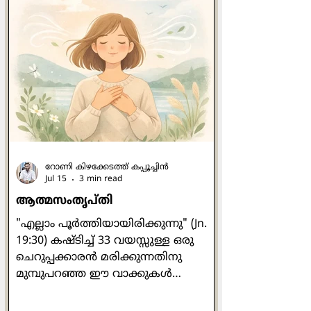
ദിവസത്തെ പഠനം
പൂര്‍ത്തിയാക്കിയശേഷം നാം
അനുബന്ധമായി
മനോനില(Mood)യെക്കുറിച്ച്
പഠിക്കുന്നു . മനോനില അഥവാ മൂഡ്
എന്നത് നമ്മുടെ വ്യക്തിത്വവുമായി
അഭേദ്യമായി ബന്ധപ്പെട്ടിരിക്കുന്നു
എന്ന് നാം കണ്ടു . നാലു തരം
റോണി കിഴക്കേടത്ത് കപ്പൂച്ചിന്‍
Jul 15
3 min read
ആത്മസംതൃപ്തി
"എല്ലാം പൂര്‍ത്തിയായിരിക്കുന്നു" (Jn.
19:30) കഷ്ടിച്ച് 33 വയസ്സുള്ള ഒരു
ചെറുപ്പക്കാരന്‍ മരിക്കുന്നതിനു
മുമ്പുപറഞ്ഞ ഈ വാക്കുകള്‍
എല്ലാകാലത്തും വല്ലാത്ത
മുഴക്കമുളളതാണ്. ഏതു പ്രായത്തില്‍