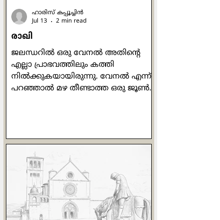
ഹാരിസ് കപ്പൂച്ചിന്‍
Jul 13
2 min read
രാഖി
ജലന്ധറില്‍ ഒരു വേനല്‍ അതിന്‍റെ
എല്ലാ പ്രാഭവത്തിലും കത്തി
നില്‍ക്കുകയായിരുന്നു. വേനല്‍ എന്ന്
പറഞ്ഞാല്‍ മഴ തീണ്ടാത്ത ഒരു ജൂണ്‍
മാസക്കാലം. ശരാശരി 49 ഡിഗ്രി
ചൂടെങ്കിലും കാണും. പൊന്നണിഞ്ഞ
ഗോതമ്പ് കതിരുകളുടെ കൊയ്ത്തിന്
ശേഷം വെള്ളം തുറന്നുവിട്ട പാടങ്ങള്‍
നാട്ടിലെ കായലുകളെപ്പോലെ
തോന്നിപ്പിച്ചു. ഉച്ചക്കത്തെ ചൂട്
സഹിക്കാന്‍ വയ്യാതെ ഞാന്‍ പുറത്ത്
കൂടെ നടക്കുമ്പോള്‍
ജനലിനരികിലേക്ക് ഒരു കല്ല് വീഴുന്ന
ശബ്ദം കേട്ടു. ആ വശത്തേക്ക്
നോക്കിയപ്പോള്‍ വീണ്ടുമതാ കല്ലിനു