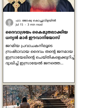
പറയുന്നുണ്ട് അവിടന്ന്. ചുരുക്കത്തിൽ
ഓരോന്നും അതതിനു
ഫാ. ജോഷ്വ കൊച്ചുവിളയില്‍
Jul 15
3 min read
ദൈവാശ്രയം കൈമുതലാക്കിയ
ധന്യന്‍ മാര്‍ ഈവാനിയോസ്
ജറമിയ പ്രവാചകനിലൂടെ
സ്രഷ്ടാവായ ദൈവം തന്‍റെ ജനമായ
ഇസ്രായേലിന്‍റെ ചെയ്തികളെക്കുറിച്ച്
ദു:ഖിച്ച് ഇസ്രായേല്‍ ജനത്തെ
ഓര്‍മ്മപ്പെടുത്തിയത് ഇപ്രകാരമാണ്:
'അരക്കച്ച അരയോട് ചേര്‍ന്നിരിക്കും
പോലെ ഇസ്രായേല്‍ ഭവനവും യൂദാ
ഭവനവും എന്നോട്
ചേര്‍ന്നിരിക്കണമെന്ന് ഞാന്‍
ആഗ്രഹിച്ചു. ഇത് അവര്‍ എന്‍റെ
ജനവും കീര്‍ത്തിയും അഭിമാനവും