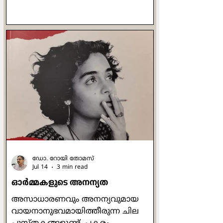
കടന്നു പോകുമെന്ന് യാതൊരു
നിശ്ചയവും ഇല്ലാത്ത മനുഷ്യ
ജീവിതത്തിന് സ്വപ്നം കാണാന്‍
കഴിയുന്ന ഉന്നത സ്ഥലമാണ് ആ
വാക്കുകള്‍. എന്തെങ്കിലുമൊക്കെ
ചെയ്തു പൂര്‍ത്തിയാക്കുക,
നേടിയെടുക്കുക, സമ്പാദിക്കുക,
അവശേഷിപ്പിക്കുക എന്നിവയൊക്കെ
മനുഷ്യ സഹജമായ അടിസ്ഥാന
ചോദനയാണ്. മാനുഷികമായി
നോക്കുമ്പോള്‍ എന്താണ് ഈശോ
നേടിയത
ഡോ. റോയി തോമസ്
Jul 14
3 min read
ഓര്‍മ്മകളുടെ അനന്യത
അസാധാരണവും അനന്യവുമായ
വായനാനുഭവമായിത്തീരുന്ന ചില