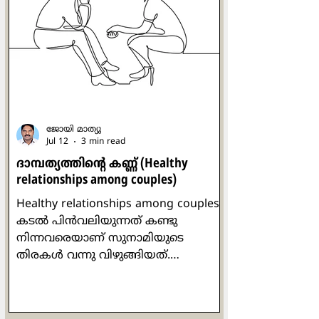
അദ്ദേഹം തന്‍റെ അരികിലിരുന്ന
സാവോപോളോയിലെ കാര്‍ഡിനല്‍
ക്ലൗഡിയോ ഹ്യൂമിസിനെ ഉറ്റുനോക്കി.
സാരമില്ലെന്ന് ഒരു ശരീരഭാഷയിലൂടെ
കാര്‍ഡിനല്‍ ഹ്യൂമിസ് സമാധാനിപ്പിച്ചു.
മൂന്നില്‍ രണ്ട് ഭൂരിപ
ജോയി മാത്യു
Jul 12
3 min read
ദാമ്പത്യത്തിന്‍റെ കണ്ണ് (Healthy
relationships ​among couples)
Healthy relationships ​among couples
കടല്‍ പിന്‍വലിയുന്നത് കണ്ടു
നിന്നവരെയാണ് സുനാമിയുടെ
തിരകള്‍ വന്നു വിഴുങ്ങിയത്.
ചിത്രീകരിച്ച ആള്‍ മരണപ്പെട്ടെങ്കിലും
ആ വീഡിയോ ക്യാമറ ബാക്കിവച്ച
ദൃശ്യങ്ങള്‍ ലോകം മുഴുവനും കണ്ടു.