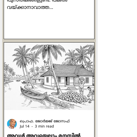
പുസ്തകങ്ങളുണ്ട്. പകരം
വയ്ക്കാനാവാത്ത
അക്ഷരക്കൂട്ടുകളാണവ.
അത്തരത്തിലുള്ള ഒരു പുസ്തകമാണ്
അരുന്ധതി റോയിയുടെ 'മദര്‍ മേരി
കംസ് റ്റു മി'. ബീറ്റില്‍സിലെ ഒരു
വരിയാണ് ശീര്‍ഷകമായി
മാറിയിരിക്കുന്നത്. സ്വന്തം
അമ്മയെക്കുറിച്ചെഴുതുമ്പോള്‍തന്നെ
ദേശവും കാലവും രാഷ്ട്രീയവും എല്ലാം
സൂക്ഷ്മമായി അടയാളപ്പെടുത്താന്‍
എഴുത്തുകാരിക്ക് സാധിക്കുന്നു.
അരുന്ധതിയുടെ
ഓര്‍മ്മക്കുറിപ്പുകളാണ് ഈ ഗ്രന്ഥം
എന്നു പറയാം. ഇതില്‍ എഴുത്തുകാരി
തന്‍റെ അമ്മയായ മേരി റോയിയു
പ്രൊഫ. ജോര്‍ജ്ജ് ജോസഫ്
Jul 14
3 min read
അവള്‍ അവയെല്ലാം മനസ്സില്‍