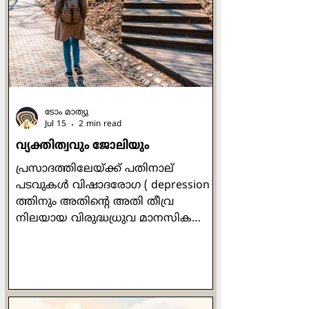
മഹത്വവുമായി
നിലകൊള്ളേണ്ടതിനായിരുന്നു.' (ജറമി
13:11). സാന്‍ ദാമിയാനോയിലെ ഒരു
ചെറിയ കപ്പേളയില്‍
പ്രാര്‍ത്ഥനാപൂര്‍വം നിലകൊണ്ട
അസ്സീസിയിലെ ഫ്രാന്‍സിസിനോട് ആ
ക്രൂശിതരൂപം ഇപ്ര
ടോം മാത്യു
Jul 15
2 min read
വ്യക്തിത്വവും ജോലിയും
പ്രസാദത്തിലേയ്ക്ക് പതിനാല്
പടവുകള്‍ വിഷാദരോഗ ( depression )
ത്തിനും അതിന്‍റെ അതി തീവ്ര
നിലയായ വിരുദ്ധധ്രുവ മാനസിക
വ്യതിയാന ( bipolar disorder) ത്തിനും
മരുന്നില്ലാ ചികില്‍സയായി ഡോ ലിസ്
മില്ലര്‍ സ്വാനുഭവത്തില്‍ നിന്ന്
രൂപപ്പെടുത്തിയ മനോനില ചിത്രണ (
mood mapping ) ത്തിന്‍റെ പതിനാലു