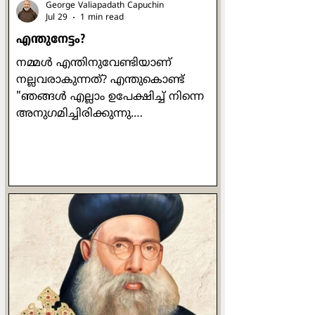
George Valiapadath Capuchin
Jul 29
1 min read
എന്തുനേട്ടം?
നമ്മൾ എന്തിനുവേണ്ടിയാണ്
നല്ലവരാകുന്നത്? എന്തുകൊണ്ട്
"ഞങ്ങൾ എല്ലാം ഉപേക്ഷിച്ച് നിന്നെ
അനുഗമിച്ചിരിക്കുന്നു.
ഞങ്ങൾക്കെന്താണ് കിട്ടുക?" എന്ന്
വളരെ ഔപയോഗികമായ ഒരു ചോദ്യം
പത്രോസ് ഒരിക്കൽ യേശുവിനോട്
ചോദിക്കുന്നുണ്ട്. യേശുവിൻ്റെ
പ്രബോധനങ്ങൾ ഒരിക്കലും പ്രതിഫലം
വാഗ്ദാനം ചെയ്തുകൊണ്ടുള്ളവ
ആയിരുന്നില്ല. പ്രാർത്ഥിക്കുമ്പോഴോ
ഉപവസിക്കുമ്പോഴോ ദാനധർമ്മം
ചെയ്യുമ്പോഴോ മനുഷ്യരെ കാണിച്ച്
ചെയ്യരുതെന്നും രഹസ്യത്തിൽ ദൈവം
മാത്രമേ അവ കണ്ടുകൂടൂ എന്നും