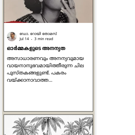
മനുഷ്യ സഹജമായ അടിസ്ഥാന
ചോദനയാണ്. മാനുഷികമായി
നോക്കുമ്പോള്‍ എന്താണ് ഈശോ
നേടിയത
ഡോ. റോയി തോമസ്
Jul 14
3 min read
ഓര്‍മ്മകളുടെ അനന്യത
അസാധാരണവും അനന്യവുമായ
വായനാനുഭവമായിത്തീരുന്ന ചില
പുസ്തകങ്ങളുണ്ട്. പകരം
വയ്ക്കാനാവാത്ത
അക്ഷരക്കൂട്ടുകളാണവ.
അത്തരത്തിലുള്ള ഒരു പുസ്തകമാണ്
അരുന്ധതി റോയിയുടെ 'മദര്‍ മേരി
കംസ് റ്റു മി'. ബീറ്റില്‍സിലെ ഒരു
വരിയാണ് ശീര്‍ഷകമായി
മാറിയിരിക്കുന്നത്. സ്വന്തം
അമ്മയെക്കുറിച്ചെഴുതുമ്പോള്‍തന്നെ