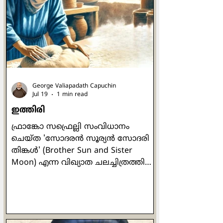
ദാഹിക്കുന്നവർക്ക് ദാഹനീർ
പകരുന്നവരിലും ക്രിസ്തുവുണ്ട്.
അധികാര കേന്ദ്രങ്ങളിലേക്ക്
കഴുതപ്പുറത്തേറി യാത്ര
ചെയ്യുന്നവരിലും ക്രിസ്തുവുണ്ട്.
അടികൊണ
George Valiapadath Capuchin
Jul 19
1 min read
ഇത്തിരി
ഫ്രാങ്കോ സഫ്രെല്ലി സംവിധാനം
ചെയ്ത 'സോദരൻ സൂര്യൻ സോദരി
തിങ്കൾ' (Brother Sun and Sister
Moon) എന്ന വിഖ്യാത ചലച്ചിത്രത്തിൽ
"If you want your dream to be"
എന്നാരംഭിക്കുന്ന ഒരു ഗീതമുണ്ട്.
'നിങ്ങളുടെ സ്വപ്നം
സാക്ഷാത്കൃതമാവണമെങ്കിൽ അത്
സാവധാനത്തിലും ഉറപ്പായും