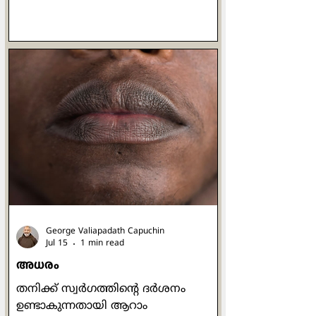
ഓര്‍മ്മപ്പെടുത്തിയത് ഇപ്രകാരമാണ്:
'അരക്കച്ച അരയോട് ചേര്‍ന്നിരിക്കും
പോലെ ഇസ്രായേല്‍ ഭവനവും യൂദാ
ഭവനവും എന്നോട്
ചേര്‍ന്നിരിക്കണമെന്ന് ഞാന്‍
ആഗ്രഹിച്ചു. ഇത് അവര്‍ എന്‍റെ
ജനവും കീര്‍ത്തിയും അഭിമാനവും
മഹത്വവുമായി
നിലകൊള്ളേണ്ടതിനായിരുന്നു.' (ജറമി
13:11). സാന്‍ ദാമിയാനോയിലെ ഒരു
ചെറിയ കപ്പേളയില്‍
പ്രാര്‍ത്ഥനാപൂര്‍വം നിലകൊണ്ട
അസ്സീസിയിലെ ഫ്രാന്‍സിസിനോട് ആ
ക്രൂശിതരൂപം ഇപ്ര
George Valiapadath Capuchin
Jul 15
1 min read
അധരം
തനിക്ക് സ്വർഗത്തിന്റെ ദർശനം
ഉണ്ടാകുന്നതായി ആറാം