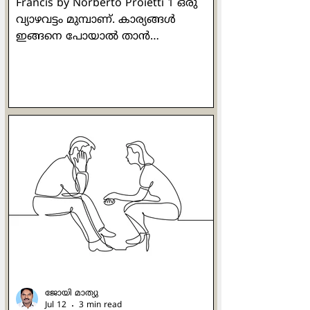
Francis by Norberto Proietti 1 ഒരു
വ്യാഴവട്ടം മുമ്പാണ്. കാര്യങ്ങള്‍
ഇങ്ങനെ പോയാല്‍ താന്‍
മാര്‍പാപ്പയായേക്കുമെന്ന് ഹോര്‍ഹെ
മാറിയോ ബെര്‍ഗോളിയോ ഭയന്നു.
കോണ്‍ക്ലേവിലെ അഞ്ചാമത്തേതും
അവസാനത്തേതുമായ വോട്ടെടുപ്പ്
നടക്കുകയാണ്. കാര്യങ്ങള്‍
'അപകട'ത്തിലേക്കു
നീങ്ങുകയാണെന്നു തോന്നിയ
അദ്ദേഹം തന്‍റെ അരികിലിരുന്ന
സാവോപോളോയിലെ കാര്‍ഡിനല്‍
ക്ലൗഡിയോ ഹ്യൂമിസിനെ ഉറ്റുനോക്കി.
സാരമില്ലെന്ന് ഒരു ശരീരഭാഷയിലൂടെ
കാര്‍ഡിനല്‍ ഹ്യൂമിസ് സമാധാനിപ്പിച്ചു.
മൂന്നില്‍ രണ്ട് ഭൂരിപ
ജോയി മാത്യു
Jul 12
3 min read