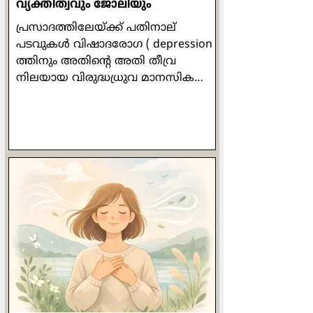
വ്യക്തിത്വവും ജോലിയും
പ്രസാദത്തിലേയ്ക്ക് പതിനാല്
പടവുകള്‍ വിഷാദരോഗ ( depression )
ത്തിനും അതിന്‍റെ അതി തീവ്ര
നിലയായ വിരുദ്ധധ്രുവ മാനസിക
വ്യതിയാന ( bipolar disorder) ത്തിനും
മരുന്നില്ലാ ചികില്‍സയായി ഡോ ലിസ്
മില്ലര്‍ സ്വാനുഭവത്തില്‍ നിന്ന്
രൂപപ്പെടുത്തിയ മനോനില ചിത്രണ (
mood mapping ) ത്തിന്‍റെ പതിനാലു
ദിവസത്തെ പഠനം
പൂര്‍ത്തിയാക്കിയശേഷം നാം
അനുബന്ധമായി
മനോനില(Mood)യെക്കുറിച്ച്
പഠിക്കുന്നു . മനോനില അഥവാ മൂഡ്
എന്നത് നമ്മുടെ വ്യക്തിത്വവുമായി
അഭേദ്യമായി ബന്ധപ്പെട്ടിരിക്കുന്നു
എന്ന് നാം കണ്ടു . നാലു തരം