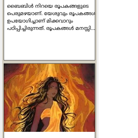
ബൈബിൾ നിറയെ രൂപകങ്ങളുടെ
പെരുമഴയാണ്. യേശുവും രൂപകങ്ങൾ
ഉപയോഗിച്ചാണ് മിക്കവാറും
പഠിപ്പിച്ചിരുന്നത്. രൂപകങ്ങൾ മനസ്സിൽ
അഴ്ന്നിറങ്ങും. പ്രധാന ആശയത്തെ
കൂടുതൽ മിഴിവോടെ പ്രകാശിപ്പിക്കും.
യേശു പറയുന്ന ഉപമകളിലെല്ലാം
രൂപകങ്ങളുണ്ട്. ദൈവം മനുഷ്യരെ
പുരുഷനും സ്ത്രീയുമായി സൃഷ്ടിച്ചു
എന്നാണ് ഉല്പത്തി പുസ്തകത്തിൻ്റെ
വെളിപാട്. പുരുഷനെയും
സ്ത്രീയെയും തൻ്റെ
ഛായാസാദൃശ്യങ്ങളിൽ ദൈവം
സൃഷ്‌ടിച്ചിട്ടുണ്ടെങ്കിൽ പുരുഷനും
സ്ത്രീയും ഒരേപോലെയും
സമനന്വിതമായും ദൈവ
പ്രതിഛായകൾതന്നെ. സത്യത്തിൽ
പുരുഷത്വവും സ്ത്രീ