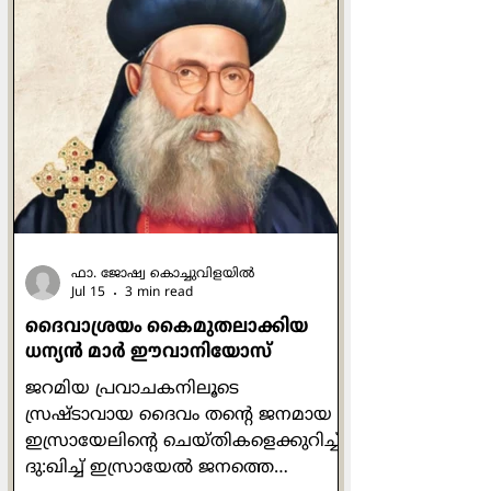
പണിയുക. ചെറുതുടക്കങ്ങൾ വൻ
ലക്ഷ്യങ്ങൾ: ഹൃദ്യമായ പ്രവൃത്തികൾ
നിർമ്മലമായി വളരുന്നു' എന്നും
മറ്റുമാണ് അതിൻ്റെ ലളിതമായ
വരികൾ. ഏറ്റവും ചുരുങ്ങിയത് രണ്ടു
തവണയെങ്കിലും യേശു പുളിപ്പ് എന്ന
രൂപകം ഉപയോഗിക്കുന്നുണ്ട്. പക്ഷേ
രണ്ടിടത്തും രണ്
ഫാ. ജോഷ്വ കൊച്ചുവിളയില്‍
Jul 15
3 min read
ദൈവാശ്രയം കൈമുതലാക്കിയ
ധന്യന്‍ മാര്‍ ഈവാനിയോസ്
ജറമിയ പ്രവാചകനിലൂടെ
സ്രഷ്ടാവായ ദൈവം തന്‍റെ ജനമായ
ഇസ്രായേലിന്‍റെ ചെയ്തികളെക്കുറിച്ച്
ദു:ഖിച്ച് ഇസ്രായേല്‍ ജനത്തെ