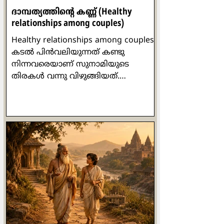
ദാമ്പത്യത്തിന്‍റെ കണ്ണ് (Healthy
relationships ​among couples)
Healthy relationships ​among couples
കടല്‍ പിന്‍വലിയുന്നത് കണ്ടു
നിന്നവരെയാണ് സുനാമിയുടെ
തിരകള്‍ വന്നു വിഴുങ്ങിയത്.
ചിത്രീകരിച്ച ആള്‍ മരണപ്പെട്ടെങ്കിലും
ആ വീഡിയോ ക്യാമറ ബാക്കിവച്ച
ദൃശ്യങ്ങള്‍ ലോകം മുഴുവനും കണ്ടു.
പിന്‍വലിയല്‍ അപകടത്തിന്‍റെ
മുന്നോടിയാണ്, കടലിന്‍റെ കാര്യത്തില്‍
മാത്രമല്ല ദാമ്പത്യത്തിന്‍റെ
കാര്യത്തിലും. രണ്ടിലൊരാള്‍
പിന്‍വലിയുന്നു അല്ലെങ്കില്‍
ഉള്‍വലിയുന്നു എന്നതാണ് ദാമ്പത്യം
നേരിടുന്ന ഏറ്റവും വലിയ വെല്ലുവിളി.
വളരെ ഉന്‍മേഷത്തോടെ പോയിരുന്ന
ബന്ധത്തില്‍ മെല്ലെ മ