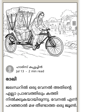
"ഒരു കോഴിക്കൂട്ടത്തിന് ഒരു പൂവന്‍
മതിയെന്നത് പ്രകൃതി നിയമമാണ്.
എന്നു വച്ച് ഒരു വീട്ടില്‍ ഒരു പുരുഷന്‍
മതിയെന്ന് തീരുമാനിക്കാന്‍ പറ്റുമോ?
പരസ്പരം അംഗീകരിച്ചും
അനുസരിച്ചും ജീവിക്കണം."
ജോര്‍ജുകുട്ടിയുടെ മെരുമെരുപ്പും
മേക്കിട്ട് കേറ്റവും കൊച്ചുത്രേസ്യാക്കുട്ടി
കാണുന്നുണ്ടായിരുന്നു. പ്രത്യേകിച്ച
ഹാരിസ് കപ്പൂച്ചിന്‍
Jul 13
2 min read
രാഖി
ജലന്ധറില്‍ ഒരു വേനല്‍ അതിന്‍റെ
എല്ലാ പ്രാഭവത്തിലും കത്തി
നില്‍ക്കുകയായിരുന്നു. വേനല്‍ എന്ന്
പറഞ്ഞാല്‍ മഴ തീണ്ടാത്ത ഒരു ജൂണ്‍
മാസക്കാലം. ശരാശരി 49 ഡിഗ്രി