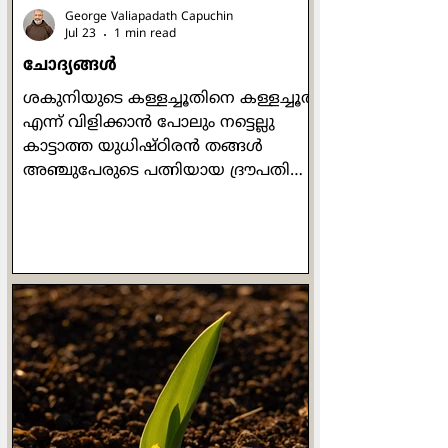
George Valiapadath Capuchin
Jul 23
1 min read
ചോദ്യങ്ങൾ
ശകുനിയുടെ കള്ളച്ചൂതിനെ കള്ളച്ചൂത്
എന്ന് വിളിക്കാൻ പോലും നട്ടെല്ലു
കാട്ടാത്ത യുധിഷ്ഠിരൻ തങ്ങൾ
അഞ്ചുപേരുടെ പത്നിയായ ദ്രൗപതിയെ
വച്ച് പകിടയെറിഞ്ഞു. അങ്ങനെ
കൃഷ്‌ണയും ദുര്യോധനൻ്റെ
വസ്തുവായി. രജസ്വലയായിരുന്ന
അവൾ രാജസഭയിലേക്ക് വരാൻ
തടസ്സങ്ങൾ പറഞ്ഞപ്പോൾ
ദുശ്ശാസനൻതന്നെ ദ്രൗപതിയെ
പിടിച്ചുവലിച്ച് കൗരവ സഭയിലേക്ക്
കൊണ്ടുവരുന്നു. അയാളുടെ
പരാക്രമം കാരണത്താൽ
യാജ്ഞസേനിയുടെ വസ്ത്രം ആകെ
ഉലഞ്ഞ് അയഞ്ഞിരുന്നു. വലിച്ചിഴച്ച്