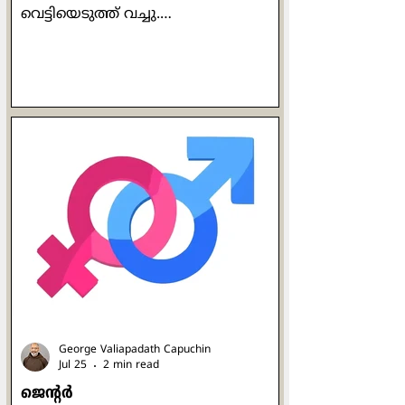
വെട്ടിയെടുത്ത് വച്ചു.
അതിങ്ങനെയായിരുന്നു: "ഞായറാഴ്ച
ഞങ്ങൾക്ക് (പള്ളിയിൽ) നിറയെ
ആളുണ്ടായിരുന്നു. ഞാൻ
ഒന്നുതിരിഞ്ഞു നോക്കിയപ്പോൾ
കണ്ടത് എന്താണെന്നോ?!
മനോഹരമായ വൈവിധ്യം. വിവിധ
നിറങ്ങളിലുള്ളവരും, ഉച്ചാരണശുദ്ധി
ഇല്ലാത്തവരും ഉള്ളവരും, എതിർവർഗ്ഗ
ലൈംഗികതയിലുള്ളവരും നേർവർഗ്ഗ
ലൈംഗികതയിലുള്ളവരും,
പുരുഷന്മാരും സ്ത്രീകളും, ഉയരം
കുറഞ്ഞവരും ഉയരമുള്ളവരും,
തടിച്ചവരും മെലിഞ്ഞവരും,
ചെറുപ്പക്കാരും വൃദ്ധരുമെല
George Valiapadath Capuchin
Jul 25
2 min read
ജെൻ്റർ