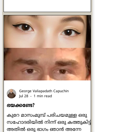
പത്രോസ് ഒരിക്കൽ യേശുവിനോട്
ചോദിക്കുന്നുണ്ട്. യേശുവിൻ്റെ
പ്രബോധനങ്ങൾ ഒരിക്കലും പ്രതിഫലം
വാഗ്ദാനം ചെയ്തുകൊണ്ടുള്ളവ
ആയിരുന്നില്ല. പ്രാർത്ഥിക്കുമ്പോഴോ
ഉപവസിക്കുമ്പോഴോ ദാനധർമ്മം
ചെയ്യുമ്പോഴോ മനുഷ്യരെ കാണിച്ച്
ചെയ്യരുതെന്നും രഹസ്യത്തിൽ ദൈവം
മാത്രമേ അവ കണ്ടുകൂടൂ എന്നും
പറയുന്നുണ്ട് അവിടന്ന്. ചുരുക്കത്തിൽ
ഓരോന്നും അതതിനു
George Valiapadath Capuchin
Jul 28
1 min read
ഭയക്കണ്ടേ?
കുറേ മാസംമുമ്പ് പരിചയമുള്ള ഒരു
സഹോദരിയിൽ നിന്ന് ഒരു കത്തുകിട്ടി.
അതിൽ ഒരു ഭാഗം ഞാൻ അന്നേ