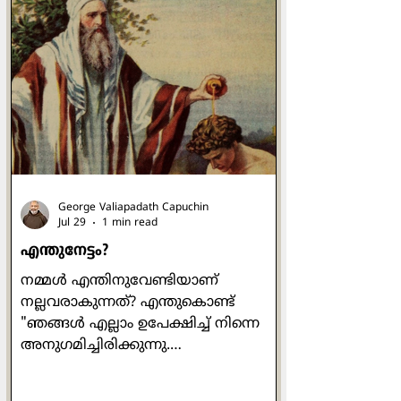
George Valiapadath Capuchin
Jul 29
1 min read
എന്തുനേട്ടം?
നമ്മൾ എന്തിനുവേണ്ടിയാണ്
നല്ലവരാകുന്നത്? എന്തുകൊണ്ട്
"ഞങ്ങൾ എല്ലാം ഉപേക്ഷിച്ച് നിന്നെ
അനുഗമിച്ചിരിക്കുന്നു.
ഞങ്ങൾക്കെന്താണ് കിട്ടുക?" എന്ന്
വളരെ ഔപയോഗികമായ ഒരു ചോദ്യം