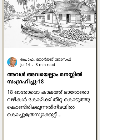
ദേശവും കാലവും രാഷ്ട്രീയവും എല്ലാം
സൂക്ഷ്മമായി അടയാളപ്പെടുത്താന്‍
എഴുത്തുകാരിക്ക് സാധിക്കുന്നു.
അരുന്ധതിയുടെ
ഓര്‍മ്മക്കുറിപ്പുകളാണ് ഈ ഗ്രന്ഥം
എന്നു പറയാം. ഇതില്‍ എഴുത്തുകാരി
തന്‍റെ അമ്മയായ മേരി റോയിയു
പ്രൊഫ. ജോര്‍ജ്ജ് ജോസഫ്
Jul 14
3 min read
അവള്‍ അവയെല്ലാം മനസ്സില്‍
സംഗ്രഹിച്ചു-18
18 ഓരോരൊ കാലത്ത് ഓരോരൊ
വഴികള്‍ കോഴിക്ക് തീറ്റ കൊടുത്തു
കൊണ്ടിരിക്കുന്നതിനിടയില്‍
കൊച്ചുത്രേസ്യാക്കുട്ടി
അസ്വസ്ഥയാകുകയും അരിശം
വരുകയും ചെയ്തു. പരിസരം മറന്ന്
തനിയെ സംസാരിക്കുവാന്‍ തുടങ്ങി: