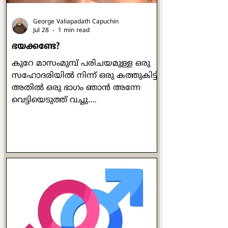
George Valiapadath Capuchin
Jul 28
1 min read
ഭയക്കണ്ടേ?
കുറേ മാസംമുമ്പ് പരിചയമുള്ള ഒരു
സഹോദരിയിൽ നിന്ന് ഒരു കത്തുകിട്ടി.
അതിൽ ഒരു ഭാഗം ഞാൻ അന്നേ
വെട്ടിയെടുത്ത് വച്ചു.
അതിങ്ങനെയായിരുന്നു: "ഞായറാഴ്ച
ഞങ്ങൾക്ക് (പള്ളിയിൽ) നിറയെ
ആളുണ്ടായിരുന്നു. ഞാൻ
ഒന്നുതിരിഞ്ഞു നോക്കിയപ്പോൾ
കണ്ടത് എന്താണെന്നോ?!
മനോഹരമായ വൈവിധ്യം. വിവിധ
നിറങ്ങളിലുള്ളവരും, ഉച്ചാരണശുദ്ധി
ഇല്ലാത്തവരും ഉള്ളവരും, എതിർവർഗ്ഗ
ലൈംഗികതയിലുള്ളവരും നേർവർഗ്ഗ
ലൈംഗികതയിലുള്ളവരും,