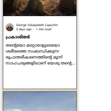
George Valiapadath Capuchin
3 days ago
1 min read
പ്രകാശിതർ
തന്റെയോ മറ്റൊരാളുടെയോ
ശരീരത്തെ സംബന്ധിക്കുന്ന
രൂപാന്തരീകരണത്തിന്റെ മൂന്ന്
സാഹചര്യങ്ങളിലാണ് യേശു തൻ്റെ
മൂന്ന് ശിഷ്യരെ മാത്രം
കൂടെകൂട്ടുന്നതായി സമാന്തര
സുവിശേഷങ്ങളിൽ ഉള്ളത്.
ജായ്റൂസിൻ്റെ മരിച്ചുകിടക്കുന്ന
മകളുടെ മുറിയിലേക്ക്
കയറുമ്പോഴാണ് ആദ്യം യേശു
പത്രോസ്, യാക്കോബ്, യോഹന്നാൻ
എന്നീ മൂന്ന് ശിഷ്യരെ മാത്രം