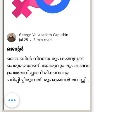
പുരുഷന്മാരും സ്ത്രീകളും, ഉയരം
കുറഞ്ഞവരും ഉയരമുള്ളവരും,
തടിച്ചവരും മെലിഞ്ഞവരും,
ചെറുപ്പക്കാരും വൃദ്ധരുമെല
George Valiapadath Capuchin
Jul 25
2 min read
ജെൻ്റർ
ബൈബിൾ നിറയെ രൂപകങ്ങളുടെ
പെരുമഴയാണ്. യേശുവും രൂപകങ്ങൾ
ഉപയോഗിച്ചാണ് മിക്കവാറും
പഠിപ്പിച്ചിരുന്നത്. രൂപകങ്ങൾ മനസ്സിൽ
അഴ്ന്നിറങ്ങും. പ്രധാന ആശയത്തെ
കൂടുതൽ മിഴിവോടെ പ്രകാശിപ്പിക്കും.
യേശു പറയുന്ന ഉപമകളിലെല്ലാം
രൂപകങ്ങളുണ്ട്. ദൈവം മനുഷ്യരെ
പുരുഷനും സ്ത്രീയുമായി സൃഷ്ടിച്ചു
എന്നാണ് ഉല്പത്തി പുസ്തകത്തിൻ്റെ
വെളിപാട്. പുരുഷനെയും