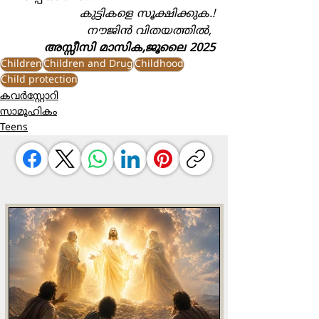
കുട്ടികളെ സൂക്ഷിക്കുക.!
നൗജിന്‍ വിതയത്തില്‍, 
അസ്സീസി മാസിക,ജൂലൈ 2025
Children
Children and Drug
Childhood
Child protection
കവർസ്റ്റോറി
സാമൂഹികം
Teens