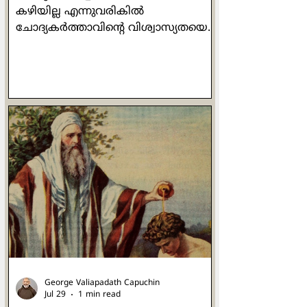
കഴിയില്ല എന്നുവരികിൽ
ചോദ്യകർത്താവിന്റെ വിശ്വാസ്യതയെ
ചോദ്യം ചെയ്യുന്നത്
തർക്കശാസ്ത്രത്തിലെ ഒരു ഫാലസി,
അഥവാ തന്ത്രമാണ്. "ആദ്
ഹോമിനെം" (ad hominem) എന്നാണ്
ആ തന്ത്രം അറിയപ്പെടുന്നത്. ഒരാൾ
നിങ്ങളെ നിങ്ങളുടെ വാക്കിനെയോ
ചെയ്തിയെയോ അടിസ്ഥാനമാക്കി
ചോദ്യം ചെയ്യുമ്പോൾ, ചോദ്യത്തിന്
ഉത്തരം നൽകുന്നതിന് പകരം
ചോദ്യകർത്താവിനെയും അയാളുടെ
പക്ഷക്കാരെയും "നിങ്ങളും
അതുതന്നെ ചെയ്തിരിക്കുന്നു" എന്ന്
തിരിച്ച് പറയുന്നത് മറ്റൊരു
ഫാലസിയാണ്. "തൂ കോ
George Valiapadath Capuchin
Jul 29
1 min read