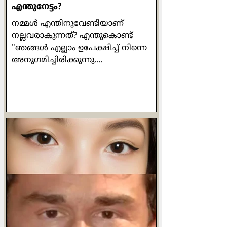
എന്തുനേട്ടം?
നമ്മൾ എന്തിനുവേണ്ടിയാണ്
നല്ലവരാകുന്നത്? എന്തുകൊണ്ട്
"ഞങ്ങൾ എല്ലാം ഉപേക്ഷിച്ച് നിന്നെ
അനുഗമിച്ചിരിക്കുന്നു.
ഞങ്ങൾക്കെന്താണ് കിട്ടുക?" എന്ന്
വളരെ ഔപയോഗികമായ ഒരു ചോദ്യം
പത്രോസ് ഒരിക്കൽ യേശുവിനോട്
ചോദിക്കുന്നുണ്ട്. യേശുവിൻ്റെ
പ്രബോധനങ്ങൾ ഒരിക്കലും പ്രതിഫലം
വാഗ്ദാനം ചെയ്തുകൊണ്ടുള്ളവ
ആയിരുന്നില്ല. പ്രാർത്ഥിക്കുമ്പോഴോ
ഉപവസിക്കുമ്പോഴോ ദാനധർമ്മം
ചെയ്യുമ്പോഴോ മനുഷ്യരെ കാണിച്ച്
ചെയ്യരുതെന്നും രഹസ്യത്തിൽ ദൈവം
മാത്രമേ അവ കണ്ടുകൂടൂ എന്നും
പറയുന്നുണ്ട് അവിടന്ന്. ചുരുക്കത്തിൽ
ഓരോന്നും അതതിനു