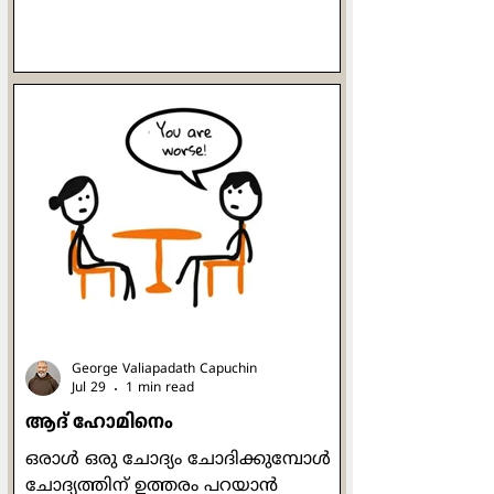
ലോകത്തിന്
പരിചയപ്പെടുത്തുന്നതിനും യേശു
എന്ന വിതക്കാരനായി നിലം
ഒരുക്കുന്നതിനും വേണ്ടി
അയക്കപ്പെട്ടവനായിരുന്നു
സ്നാപകയോഹന്നാൻ. ഒരുപക്ഷേ,
ബാല്യത്തിൽ അവർ പരസ്പരം
കണ്ടിട്ടും കൂട്ടുകൂടിയിട്ടും, ഒപ്പം
കളിച്ചിട്ടുമുണ്ടാകാം. രണ്ടാളുടെയും
അമ്മമാർ മറ്റേയാളെക്കുറിച്ച്
അവരവരുടെ മക്കളോട് ഒത്തിരി
പറഞ്ഞിട്ടുമുണ്ടാകാം. ഒരേ വഴിയെ
സഞ്ചരിക്കുന്നവർ എന്ന നിലയിൽ
അവർ തമ്മിൽ ആത്മന
George Valiapadath Capuchin
Jul 29
1 min read
ആദ് ഹോമിനെം
ഒരാൾ ഒരു ചോദ്യം ചോദിക്കുമ്പോൾ
ചോദ്യത്തിന് ഉത്തരം പറയാൻ