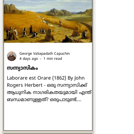
തന്നോടൊപ്പം അകത്ത്
കൊണ്ടുപോകുന്നത്. അവിടെ അവർ
നോക്കിനിൽക്കേ മരിച്ച
പെൺകുഞ്ഞിന്റെ ശരീരം
ജീവനുള്ളതായി കൺതുറന്നുവന്നു.
യേശുവിൻ്റെ ജീവിതത്തിലെ ഏറ്റവും
സവിശേഷതയാർന്ന
George Valiapadath Capuchin
മുഹൂർത്തങ്ങളില
4 days ago
1 min read
സന്ന്യാസികം
Laborare est Orare (1862) By John
Rogers Herbert - ഒരു സന്ന്യാസിക്ക്
ആധുനിക നാഗരികതയുമായി എന്ത്
ബന്ധമാണുള്ളത്? ഒരുപാടുണ്ട്.
പൊതുവർഷം 480-ലാണ് ബെനഡിക്റ്റ്
ജനിക്കുന്നത്. 547-ൽ മരിച്ചു. അതെ.
ഞാൻ പറയുന്നത് നുർസിയയിലെ
വിശുദ്ധ ബെനഡിക്റ്റിനെക്കുറിച്ചാണ്.