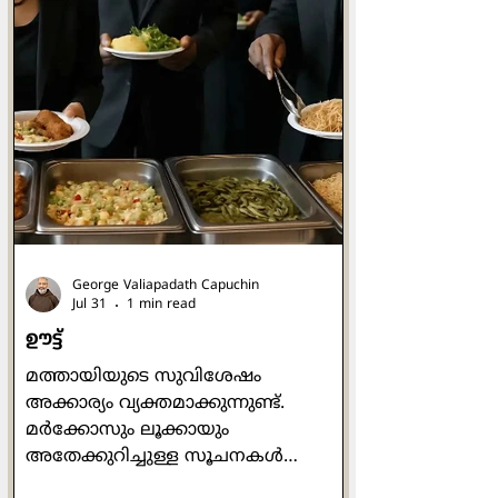
പാശ്ചാത്യ ആശ്രമ സന്ന്യാസത്തിന്റെ
പിതാവ് എന്നുകൂടി അറിയപ്പെടുന്ന വി.
ബെനഡിക്റ്റ്, ആശ്രമവാസികളായ
സന്ന്യാസികൾക്കായി ഒരു നിയമാവലി
എഴുതിയ ആളായിരുന്നു.
ബെനഡിക്റ്റൈൻ ജീവിതം
നയിക്കാനായി നിരവധി പേർ
മൂന്നോട്ടുവന്നു. അങ്ങനെ
യൂറോപ്പിന്റെ പല
George Valiapadath Capuchin
Jul 31
1 min read
ഊട്ട്
മത്തായിയുടെ സുവിശേഷം
അക്കാര്യം വ്യക്തമാക്കുന്നുണ്ട്.
മർക്കോസും ലൂക്കായും
അതേക്കുറിച്ചുള്ള സൂചനകൾ
നൽകുന്നുമുണ്ട്. യേശുവിനെ