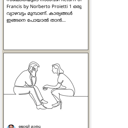
Francis by Norberto Proietti 1 ഒരു
വ്യാഴവട്ടം മുമ്പാണ്. കാര്യങ്ങള്‍
ഇങ്ങനെ പോയാല്‍ താന്‍
മാര്‍പാപ്പയായേക്കുമെന്ന് ഹോര്‍ഹെ
മാറിയോ ബെര്‍ഗോളിയോ ഭയന്നു.
കോണ്‍ക്ലേവിലെ അഞ്ചാമത്തേതും
അവസാനത്തേതുമായ വോട്ടെടുപ്പ്
നടക്കുകയാണ്. കാര്യങ്ങള്‍
'അപകട'ത്തിലേക്കു
നീങ്ങുകയാണെന്നു തോന്നിയ
അദ്ദേഹം തന്‍റെ അരികിലിരുന്ന
സാവോപോളോയിലെ കാര്‍ഡിനല്‍
ക്ലൗഡിയോ ഹ്യൂമിസിനെ ഉറ്റുനോക്കി.
സാരമില്ലെന്ന് ഒരു ശരീരഭാഷയിലൂടെ
കാര്‍ഡിനല്‍ ഹ്യൂമിസ് സമാധാനിപ്പിച്ചു.
മൂന്നില്‍ രണ്ട് ഭൂരിപ
ജോയി മാത്യു