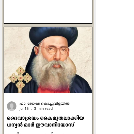
വളരെ ഔപയോഗികമായ ഒരു ചോദ്യം
പത്രോസ് ഒരിക്കൽ യേശുവിനോട്
ചോദിക്കുന്നുണ്ട്. യേശുവിൻ്റെ
പ്രബോധനങ്ങൾ ഒരിക്കലും പ്രതിഫലം
വാഗ്ദാനം ചെയ്തുകൊണ്ടുള്ളവ
ആയിരുന്നില്ല. പ്രാർത്ഥിക്കുമ്പോഴോ
ഉപവസിക്കുമ്പോഴോ ദാനധർമ്മം
ചെയ്യുമ്പോഴോ മനുഷ്യരെ കാണിച്ച്
ചെയ്യരുതെന്നും രഹസ്യത്തിൽ ദൈവം
മാത്രമേ അവ കണ്ടുകൂടൂ എന്നും
പറയുന്നുണ്ട് അവിടന്ന്. ചുരുക്കത്തിൽ
ഓരോന്നും അതതിനു
ഫാ. ജോഷ്വ കൊച്ചുവിളയില്‍
Jul 15
3 min read
ദൈവാശ്രയം കൈമുതലാക്കിയ
ധന്യന്‍ മാര്‍ ഈവാനിയോസ്