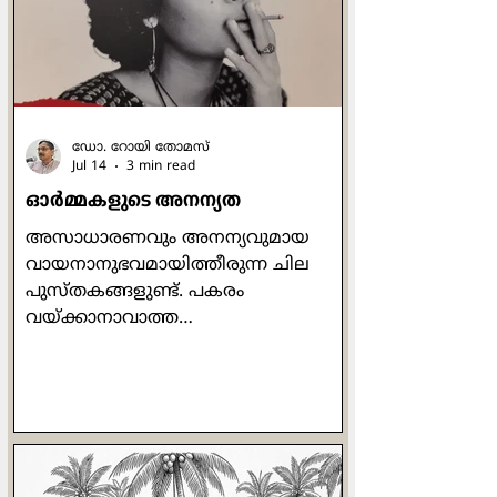
അവശേഷിപ്പിക്കുക എന്നിവയൊക്കെ
മനുഷ്യ സഹജമായ അടിസ്ഥാന
ചോദനയാണ്. മാനുഷികമായി
നോക്കുമ്പോള്‍ എന്താണ് ഈശോ
നേടിയത
ഡോ. റോയി തോമസ്
Jul 14
3 min read
ഓര്‍മ്മകളുടെ അനന്യത
അസാധാരണവും അനന്യവുമായ
വായനാനുഭവമായിത്തീരുന്ന ചില
പുസ്തകങ്ങളുണ്ട്. പകരം
വയ്ക്കാനാവാത്ത
അക്ഷരക്കൂട്ടുകളാണവ.
അത്തരത്തിലുള്ള ഒരു പുസ്തകമാണ്
അരുന്ധതി റോയിയുടെ 'മദര്‍ മേരി
കംസ് റ്റു മി'. ബീറ്റില്‍സിലെ ഒരു
വരിയാണ് ശീര്‍ഷകമായി
മാറിയിരിക്കുന്നത്. സ്വന്തം