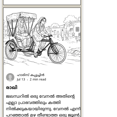
തനിയെ സംസാരിക്കുവാന്‍ തുടങ്ങി:
"ഒരു കോഴിക്കൂട്ടത്തിന് ഒരു പൂവന്‍
മതിയെന്നത് പ്രകൃതി നിയമമാണ്.
എന്നു വച്ച് ഒരു വീട്ടില്‍ ഒരു പുരുഷന്‍
മതിയെന്ന് തീരുമാനിക്കാന്‍ പറ്റുമോ?
പരസ്പരം അംഗീകരിച്ചും
അനുസരിച്ചും ജീവിക്കണം."
ജോര്‍ജുകുട്ടിയുടെ മെരുമെരുപ്പും
മേക്കിട്ട് കേറ്റവും കൊച്ചുത്രേസ്യാക്കുട്ടി
കാണുന്നുണ്ടായിരുന്നു. പ്രത്യേകിച്ച
ഹാരിസ് കപ്പൂച്ചിന്‍
Jul 13
2 min read
രാഖി
ജലന്ധറില്‍ ഒരു വേനല്‍ അതിന്‍റെ
എല്ലാ പ്രാഭവത്തിലും കത്തി
നില്‍ക്കുകയായിരുന്നു. വേനല്‍ എന്ന്
പറഞ്ഞാല്‍ മഴ തീണ്ടാത്ത ഒരു ജൂണ്‍