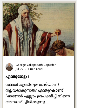
George Valiapadath Capuchin
Jul 29
1 min read
എന്തുനേട്ടം?
നമ്മൾ എന്തിനുവേണ്ടിയാണ്
നല്ലവരാകുന്നത്? എന്തുകൊണ്ട്
"ഞങ്ങൾ എല്ലാം ഉപേക്ഷിച്ച് നിന്നെ
അനുഗമിച്ചിരിക്കുന്നു.
ഞങ്ങൾക്കെന്താണ് കിട്ടുക?" എന്ന്