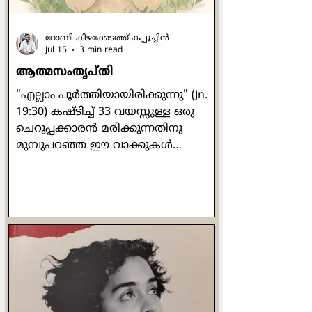
റോണി കിഴക്കേടത്ത് കപ്പൂച്ചിന്‍
Jul 15
3 min read
ആത്മസംതൃപ്തി
"എല്ലാം പൂര്‍ത്തിയായിരിക്കുന്നു" (Jn.
19:30) കഷ്ടിച്ച് 33 വയസ്സുള്ള ഒരു
ചെറുപ്പക്കാരന്‍ മരിക്കുന്നതിനു
മുമ്പുപറഞ്ഞ ഈ വാക്കുകള്‍
എല്ലാകാലത്തും വല്ലാത്ത
മുഴക്കമുളളതാണ്. ഏതു പ്രായത്തില്‍
കടന്നു പോകുമെന്ന് യാതൊരു
നിശ്ചയവും ഇല്ലാത്ത മനുഷ്യ
ജീവിതത്തിന് സ്വപ്നം കാണാന്‍
കഴിയുന്ന ഉന്നത സ്ഥലമാണ് ആ
വാക്കുകള്‍. എന്തെങ്കിലുമൊക്കെ
ചെയ്തു പൂര്‍ത്തിയാക്കുക,
നേടിയെടുക്കുക, സമ്പാദിക്കുക,