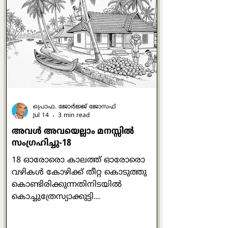
അമ്മയെക്കുറിച്ചെഴുതുമ്പോള്‍തന്നെ
ദേശവും കാലവും രാഷ്ട്രീയവും എല്ലാം
സൂക്ഷ്മമായി അടയാളപ്പെടുത്താന്‍
എഴുത്തുകാരിക്ക് സാധിക്കുന്നു.
അരുന്ധതിയുടെ
ഓര്‍മ്മക്കുറിപ്പുകളാണ് ഈ ഗ്രന്ഥം
എന്നു പറയാം. ഇതില്‍ എഴുത്തുകാരി
തന്‍റെ അമ്മയായ മേരി റോയിയു
പ്രൊഫ. ജോര്‍ജ്ജ് ജോസഫ്
Jul 14
3 min read
അവള്‍ അവയെല്ലാം മനസ്സില്‍
സംഗ്രഹിച്ചു-18
18 ഓരോരൊ കാലത്ത് ഓരോരൊ
വഴികള്‍ കോഴിക്ക് തീറ്റ കൊടുത്തു
കൊണ്ടിരിക്കുന്നതിനിടയില്‍
കൊച്ചുത്രേസ്യാക്കുട്ടി
അസ്വസ്ഥയാകുകയും അരിശം
വരുകയും ചെയ്തു. പരിസരം മറന്ന്