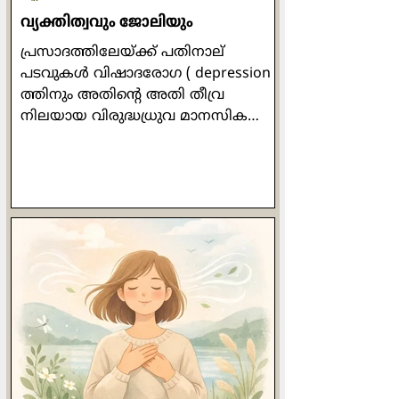
വ്യക്തിത്വവും ജോലിയും
പ്രസാദത്തിലേയ്ക്ക് പതിനാല്
പടവുകള്‍ വിഷാദരോഗ ( depression )
ത്തിനും അതിന്‍റെ അതി തീവ്ര
നിലയായ വിരുദ്ധധ്രുവ മാനസിക
വ്യതിയാന ( bipolar disorder) ത്തിനും
മരുന്നില്ലാ ചികില്‍സയായി ഡോ ലിസ്
മില്ലര്‍ സ്വാനുഭവത്തില്‍ നിന്ന്
രൂപപ്പെടുത്തിയ മനോനില ചിത്രണ (
mood mapping ) ത്തിന്‍റെ പതിനാലു
ദിവസത്തെ പഠനം
പൂര്‍ത്തിയാക്കിയശേഷം നാം
അനുബന്ധമായി
മനോനില(Mood)യെക്കുറിച്ച്
പഠിക്കുന്നു . മനോനില അഥവാ മൂഡ്
എന്നത് നമ്മുടെ വ്യക്തിത്വവുമായി
അഭേദ്യമായി ബന്ധപ്പെട്ടിരിക്കുന്നു
എന്ന് നാം കണ്ടു . നാലു തരം