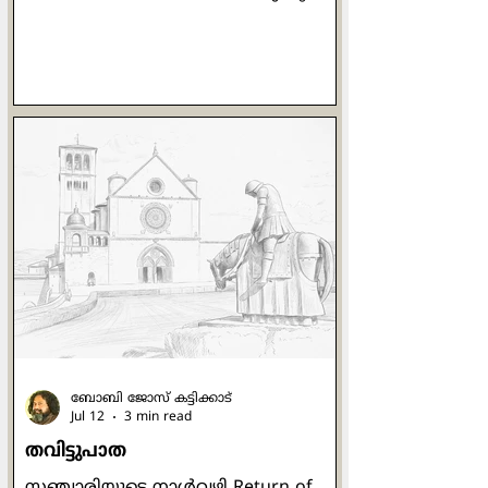
മാസക്കാലം. ശരാശരി 49 ഡിഗ്രി
ചൂടെങ്കിലും കാണും. പൊന്നണിഞ്ഞ
ഗോതമ്പ് കതിരുകളുടെ കൊയ്ത്തിന്
ശേഷം വെള്ളം തുറന്നുവിട്ട പാടങ്ങള്‍
നാട്ടിലെ കായലുകളെപ്പോലെ
തോന്നിപ്പിച്ചു. ഉച്ചക്കത്തെ ചൂട്
സഹിക്കാന്‍ വയ്യാതെ ഞാന്‍ പുറത്ത്
കൂടെ നടക്കുമ്പോള്‍
ജനലിനരികിലേക്ക് ഒരു കല്ല് വീഴുന്ന
ശബ്ദം കേട്ടു. ആ വശത്തേക്ക്
നോക്കിയപ്പോള്‍ വീണ്ടുമതാ കല്ലിനു
പകരം ഒരു മരക്കഷണം മുകളിലേക്ക്
ബോബി ജോസ് കട്ടിക്കാട്
Jul 12
3 min read
തവിട്ടുപാത
സഞ്ചാരിയുടെ നാള്‍വഴി Return of