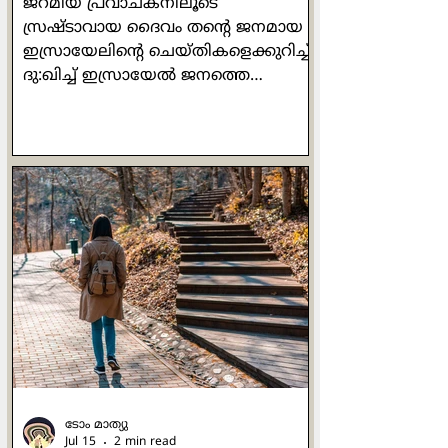
ജറമിയ പ്രവാചകനിലൂടെ
സ്രഷ്ടാവായ ദൈവം തന്‍റെ ജനമായ
ഇസ്രായേലിന്‍റെ ചെയ്തികളെക്കുറിച്ച്
ദു:ഖിച്ച് ഇസ്രായേല്‍ ജനത്തെ
ഓര്‍മ്മപ്പെടുത്തിയത് ഇപ്രകാരമാണ്:
'അരക്കച്ച അരയോട് ചേര്‍ന്നിരിക്കും
പോലെ ഇസ്രായേല്‍ ഭവനവും യൂദാ
ഭവനവും എന്നോട്
ചേര്‍ന്നിരിക്കണമെന്ന് ഞാന്‍
ആഗ്രഹിച്ചു. ഇത് അവര്‍ എന്‍റെ
ജനവും കീര്‍ത്തിയും അഭിമാനവും
മഹത്വവുമായി
നിലകൊള്ളേണ്ടതിനായിരുന്നു.' (ജറമി
13:11). സാന്‍ ദാമിയാനോയിലെ ഒരു
ചെറിയ കപ്പേളയില്‍
പ്രാര്‍ത്ഥനാപൂര്‍വം നിലകൊണ്ട
അസ്സീസിയിലെ ഫ്രാന്‍സിസിനോട് ആ
ക്രൂശിതരൂപം ഇപ്ര
ടോം മാത്യു
Jul 15
2 min read