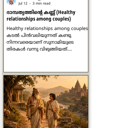
Jul 12
3 min read
ദാമ്പത്യത്തിന്‍റെ കണ്ണ് (Healthy
relationships ​among couples)
Healthy relationships ​among couples
കടല്‍ പിന്‍വലിയുന്നത് കണ്ടു
നിന്നവരെയാണ് സുനാമിയുടെ
തിരകള്‍ വന്നു വിഴുങ്ങിയത്.
ചിത്രീകരിച്ച ആള്‍ മരണപ്പെട്ടെങ്കിലും
ആ വീഡിയോ ക്യാമറ ബാക്കിവച്ച
ദൃശ്യങ്ങള്‍ ലോകം മുഴുവനും കണ്ടു.
പിന്‍വലിയല്‍ അപകടത്തിന്‍റെ
മുന്നോടിയാണ്, കടലിന്‍റെ കാര്യത്തില്‍
മാത്രമല്ല ദാമ്പത്യത്തിന്‍റെ
കാര്യത്തിലും. രണ്ടിലൊരാള്‍
പിന്‍വലിയുന്നു അല്ലെങ്കില്‍
ഉള്‍വലിയുന്നു എന്നതാണ് ദാമ്പത്യം
നേരിടുന്ന ഏറ്റവും വലിയ വെല്ലുവിളി.
വളരെ ഉന്‍മേഷത്തോടെ പോയിരുന്ന