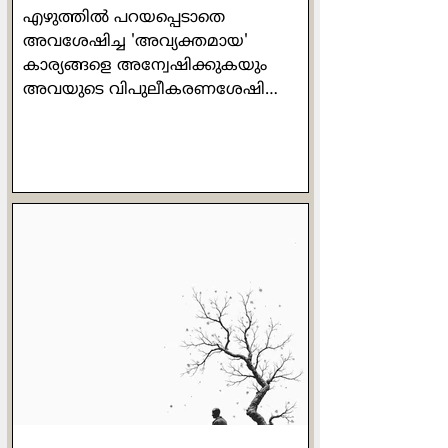
എഴുത്തില്‍ പറയപ്പെടാതെ
അവശേഷിച്ച 'അവ്യക്തമായ'
കാര്യങ്ങളെ അന്വേഷിക്കുകയും
അവയുടെ വിപുലീകരണശേഷി
(capacity for elaboration)
തിരിച്ചറിയുകയും ചെയ്യുന്ന
ഇറ്റാലിയന്‍ തത്ത്വചിന്തകനാണ്
ജോര്‍ജിയോ അഗംബെന്‍.
വിശദീകരണം ബുദ്ധിമുട്ടാണ്, എന്നാല്‍
വിമര്‍ശനം എളുപ്പമാണ് എന്ന്
അദ്ദേഹം വിശ്വസിക്കുന്നു.
പറയപ്പെടാത്ത കാര്യങ്ങളെ
മറച്ചുവെക്കാതെ, അതിനെ നിരന്തരം
ഏറ്റെടുത്ത് വിശദീകരിക്കുന്ന ഒരു
ചിന്തയ്ക്ക് മാത്രമേ മൗലികത
അവകാശപ്പെടാന്‍ കഴിയൂ.
പൂര്‍ത്തിയായ ഓരോ കൃതിയിലും
കണ്ടെത്താനും വികസിപ്പിക്കാനും