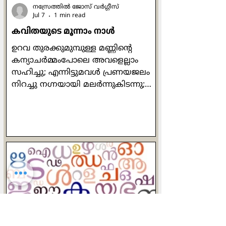
നസ്രേത്തില്‍ ജോസ് വര്‍ഗ്ഗീസ്
Jul 7
1 min read
കവിതയുടെ മൂന്നാം നാള്‍
ഉറവ തുരക്കുമുമ്പുള്ള മണ്ണിന്‍റെ
കന്യാചര്‍മ്മംപോലെ അവളെല്ലാം
സഹിച്ചു; എന്നിട്ടുമവള്‍ പ്രണയജലം
നിറച്ചു നഗ്നയായി മലര്‍ന്നുകിടന്നു;
നിനക്കിറെത്തെടുക്കുവാന്‍, നിനക്കു
ബഡ്ഡുചെയ്യുവാന്‍! പാമ്പുപോലും
വിഷം കലര്‍ത്താത്ത കാനയില്‍
മനുഷ്യാ, നീയെന്തിനു വിഷം
കലര്‍ത്തുന്നു? പറയുക പട്ടിണി,
പരിവട്ടം, ഒട്ടിയ പള്ളകള്‍, ...! മനുഷ്യാ,
നീ പരാജിതന്‍! നിന്‍റെ വേദങ്ങള്‍,
നിന്‍റെ ഇസങ്ങള്‍ എല്ലാം
മാര്‍ബിള്‍പാകിയ കല്ലറകള്‍
നിനക്കുടുതുണി ചേരുകയില്ല!
നീയിറങ്ങുക