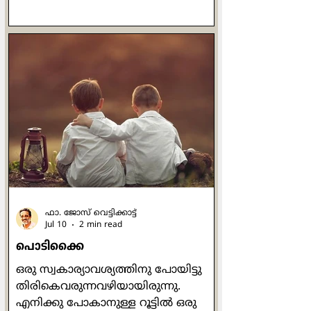
അഹങ്കരിക്കാതെയും നാം യാത്ര
തുടരണം. ചില സന്തോഷകരമായ
അനുഭവങ്ങളില്‍ അവിടെത്തന്നെ
നില്‍ക്കാമെന്ന് കരുതരുത്. എല്ലാം
കടന്നുപോകുമെന്നുള്ള ചിന്ത നമ്മില്‍
ഉയര്‍ന്നുവരണം. എപ്പോഴും
മാറ്റത്തിലേക്കു നീങ്ങണം. എനിക്ക്
തിരുത്തലൊന്നും വേണ്ടായെന്നുള്ള
ചിന്ത നമ്മെ അഹങ്കാരത്തിലേക്കു
നയിക്കും. ഒറ്റയ്ക്കിരുന്ന് ജീവിതത്തെ
ധ്യാനവിഷയമാക്കണം
ഫാ. ജോസ് വെട്ടിക്കാട്ട്
Jul 10
2 min read
പൊടിക്കൈ
ഒരു സ്വകാര്യാവശ്യത്തിനു പോയിട്ടു
തിരികെവരുന്നവഴിയായിരുന്നു.
എനിക്കു പോകാനുള്ള റൂട്ടില്‍ ഒരു