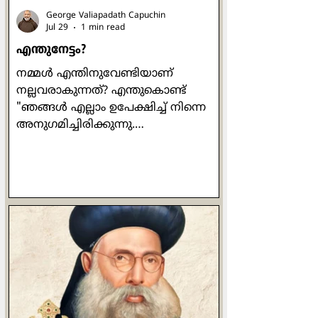
George Valiapadath Capuchin
Jul 29
1 min read
എന്തുനേട്ടം?
നമ്മൾ എന്തിനുവേണ്ടിയാണ്
നല്ലവരാകുന്നത്? എന്തുകൊണ്ട്
"ഞങ്ങൾ എല്ലാം ഉപേക്ഷിച്ച് നിന്നെ
അനുഗമിച്ചിരിക്കുന്നു.
ഞങ്ങൾക്കെന്താണ് കിട്ടുക?" എന്ന്
വളരെ ഔപയോഗികമായ ഒരു ചോദ്യം
പത്രോസ് ഒരിക്കൽ യേശുവിനോട്
ചോദിക്കുന്നുണ്ട്. യേശുവിൻ്റെ
പ്രബോധനങ്ങൾ ഒരിക്കലും പ്രതിഫലം
വാഗ്ദാനം ചെയ്തുകൊണ്ടുള്ളവ
ആയിരുന്നില്ല. പ്രാർത്ഥിക്കുമ്പോഴോ
ഉപവസിക്കുമ്പോഴോ ദാനധർമ്മം
ചെയ്യുമ്പോഴോ മനുഷ്യരെ കാണിച്ച്
ചെയ്യരുതെന്നും രഹസ്യത്തിൽ ദൈവം
മാത്രമേ അവ കണ്ടുകൂടൂ എന്നും