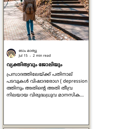
മഹത്വവുമായി
നിലകൊള്ളേണ്ടതിനായിരുന്നു.' (ജറമി
13:11). സാന്‍ ദാമിയാനോയിലെ ഒരു
ചെറിയ കപ്പേളയില്‍
പ്രാര്‍ത്ഥനാപൂര്‍വം നിലകൊണ്ട
അസ്സീസിയിലെ ഫ്രാന്‍സിസിനോട് ആ
ക്രൂശിതരൂപം ഇപ്ര
ടോം മാത്യു
Jul 15
2 min read
വ്യക്തിത്വവും ജോലിയും
പ്രസാദത്തിലേയ്ക്ക് പതിനാല്
പടവുകള്‍ വിഷാദരോഗ ( depression )
ത്തിനും അതിന്‍റെ അതി തീവ്ര
നിലയായ വിരുദ്ധധ്രുവ മാനസിക
വ്യതിയാന ( bipolar disorder) ത്തിനും
മരുന്നില്ലാ ചികില്‍സയായി ഡോ ലിസ്
മില്ലര്‍ സ്വാനുഭവത്തില്‍ നിന്ന്
രൂപപ്പെടുത്തിയ മനോനില ചിത്രണ (