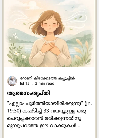
mood mapping ) ത്തിന്‍റെ പതിനാലു
ദിവസത്തെ പഠനം
പൂര്‍ത്തിയാക്കിയശേഷം നാം
അനുബന്ധമായി
മനോനില(Mood)യെക്കുറിച്ച്
പഠിക്കുന്നു . മനോനില അഥവാ മൂഡ്
എന്നത് നമ്മുടെ വ്യക്തിത്വവുമായി
അഭേദ്യമായി ബന്ധപ്പെട്ടിരിക്കുന്നു
എന്ന് നാം കണ്ടു . നാലു തരം
റോണി കിഴക്കേടത്ത് കപ്പൂച്ചിന്‍
Jul 15
3 min read
ആത്മസംതൃപ്തി
"എല്ലാം പൂര്‍ത്തിയായിരിക്കുന്നു" (Jn.
19:30) കഷ്ടിച്ച് 33 വയസ്സുള്ള ഒരു
ചെറുപ്പക്കാരന്‍ മരിക്കുന്നതിനു
മുമ്പുപറഞ്ഞ ഈ വാക്കുകള്‍
എല്ലാകാലത്തും വല്ലാത്ത