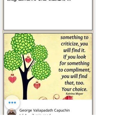
സെന്‍ററിന്‍റെ പരസ്യത്തില്‍നിന്ന്
അടര്‍ത്തിയെടുത്തതാണ് ഈ വാക്യം.
സമയാസമയങ്ങളില്‍,
കാലാകാലങ്ങളില്‍ -
എന്നൊക്കെയുള്ള പ്രയോഗങ്ങള്‍
അര്‍ഥമറിഞ്ഞുമാത്രം
ഉപയോഗിക്കേണ്ടതാണ്.
രക്ഷിതാക്കളുടെ നിര്‍ദേശം
മാനിച്ചാണെങ്കില്‍ത്തന്നെ ആ
കുഞ്ഞുങ്ങള്‍ക്ക്, ഉചിതമായ
സമയത്തേ (യഥാസമയം) ഭക്ഷണം
കൊടുക്കാവൂ. അസമയത്ത് അതു
പാടില്ലെന്നര്‍ഥം.
'സമയാസമയങ്ങളില്‍' എന്ന
സമസ്തപദത്തിനര്‍ഥം, 'സമയത്തി
George Valiapadath Capuchin
Jul 4
3 min read
Until Looking in a Mirror