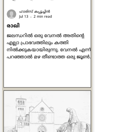
ഹാരിസ് കപ്പൂച്ചിന്‍
Jul 13
2 min read
രാഖി
ജലന്ധറില്‍ ഒരു വേനല്‍ അതിന്‍റെ
എല്ലാ പ്രാഭവത്തിലും കത്തി
നില്‍ക്കുകയായിരുന്നു. വേനല്‍ എന്ന്
പറഞ്ഞാല്‍ മഴ തീണ്ടാത്ത ഒരു ജൂണ്‍
മാസക്കാലം. ശരാശരി 49 ഡിഗ്രി
ചൂടെങ്കിലും കാണും. പൊന്നണിഞ്ഞ
ഗോതമ്പ് കതിരുകളുടെ കൊയ്ത്തിന്
ശേഷം വെള്ളം തുറന്നുവിട്ട പാടങ്ങള്‍
നാട്ടിലെ കായലുകളെപ്പോലെ
തോന്നിപ്പിച്ചു. ഉച്ചക്കത്തെ ചൂട്
സഹിക്കാന്‍ വയ്യാതെ ഞാന്‍ പുറത്ത്
കൂടെ നടക്കുമ്പോള്‍
ജനലിനരികിലേക്ക് ഒരു കല്ല് വീഴുന്ന
ശബ്ദം കേട്ടു. ആ വശത്തേക്ക്