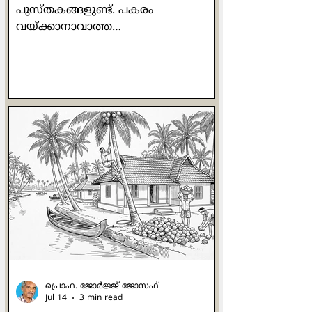
പുസ്തകങ്ങളുണ്ട്. പകരം
വയ്ക്കാനാവാത്ത
അക്ഷരക്കൂട്ടുകളാണവ.
അത്തരത്തിലുള്ള ഒരു പുസ്തകമാണ്
അരുന്ധതി റോയിയുടെ 'മദര്‍ മേരി
കംസ് റ്റു മി'. ബീറ്റില്‍സിലെ ഒരു
വരിയാണ് ശീര്‍ഷകമായി
മാറിയിരിക്കുന്നത്. സ്വന്തം
അമ്മയെക്കുറിച്ചെഴുതുമ്പോള്‍തന്നെ
ദേശവും കാലവും രാഷ്ട്രീയവും എല്ലാം
സൂക്ഷ്മമായി അടയാളപ്പെടുത്താന്‍
എഴുത്തുകാരിക്ക് സാധിക്കുന്നു.
അരുന്ധതിയുടെ
ഓര്‍മ്മക്കുറിപ്പുകളാണ് ഈ ഗ്രന്ഥം
എന്നു പറയാം. ഇതില്‍ എഴുത്തുകാരി
തന്‍റെ അമ്മയായ മേരി റോയിയു
പ്രൊഫ. ജോര്‍ജ്ജ് ജോസഫ്
Jul 14
3 min read