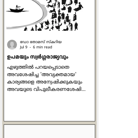
ഉണ്ടായിരുന്നുള്ളു.
അവരുടെയടുത്തിരുന്നു. കണ്ടക്ടര്‍
മുന്‍ഭാഗത്തുനിന്നും ടിക്കറ്റുകൊടുത്ത്
പിന്നിലെത്തി. ഞാന്‍ ടിക
ഡോ തോമസ് സ്കറിയ
Jul 9
6 min read
ഉപമയും സ്വര്‍ഗ്ഗരാജ്യവും
എഴുത്തില്‍ പറയപ്പെടാതെ
അവശേഷിച്ച 'അവ്യക്തമായ'
കാര്യങ്ങളെ അന്വേഷിക്കുകയും
അവയുടെ വിപുലീകരണശേഷി
(capacity for elaboration)
തിരിച്ചറിയുകയും ചെയ്യുന്ന
ഇറ്റാലിയന്‍ തത്ത്വചിന്തകനാണ്
ജോര്‍ജിയോ അഗംബെന്‍.
വിശദീകരണം ബുദ്ധിമുട്ടാണ്, എന്നാല്‍
വിമര്‍ശനം എളുപ്പമാണ് എന്ന്