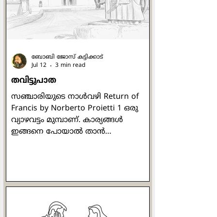
നോക്കിയപ്പോള്‍ വീണ്ടുമതാ കല്ലിനു
പകരം ഒരു മരക്കഷണം മുകളിലേക്ക്
ബോബി ജോസ് കട്ടിക്കാട്
Jul 12
3 min read
തവിട്ടുപാത
സഞ്ചാരിയുടെ നാള്‍വഴി Return of
Francis by Norberto Proietti 1 ഒരു
വ്യാഴവട്ടം മുമ്പാണ്. കാര്യങ്ങള്‍
ഇങ്ങനെ പോയാല്‍ താന്‍
മാര്‍പാപ്പയായേക്കുമെന്ന് ഹോര്‍ഹെ
മാറിയോ ബെര്‍ഗോളിയോ ഭയന്നു.
കോണ്‍ക്ലേവിലെ അഞ്ചാമത്തേതും
അവസാനത്തേതുമായ വോട്ടെടുപ്പ്
നടക്കുകയാണ്. കാര്യങ്ങള്‍
'അപകട'ത്തിലേക്കു
നീങ്ങുകയാണെന്നു തോന്നിയ