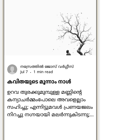
അദ്ദേഹം വിശ്വസിക്കുന്നു.
പറയപ്പെടാത്ത കാര്യങ്ങളെ
മറച്ചുവെക്കാതെ, അതിനെ നിരന്തരം
ഏറ്റെടുത്ത് വിശദീകരിക്കുന്ന ഒരു
ചിന്തയ്ക്ക് മാത്രമേ മൗലികത
അവകാശപ്പെടാന്‍ കഴിയൂ.
പൂര്‍ത്തിയായ ഓരോ കൃതിയിലും
കണ്ടെത്താനും വികസിപ്പിക്കാനും
നസ്രേത്തില്‍ ജോസ് വര്‍ഗ്ഗീസ്
Jul 7
1 min read
കവിതയുടെ മൂന്നാം നാള്‍
ഉറവ തുരക്കുമുമ്പുള്ള മണ്ണിന്‍റെ
കന്യാചര്‍മ്മംപോലെ അവളെല്ലാം
സഹിച്ചു; എന്നിട്ടുമവള്‍ പ്രണയജലം
നിറച്ചു നഗ്നയായി മലര്‍ന്നുകിടന്നു;
നിനക്കിറെത്തെടുക്കുവാന്‍, നിനക്കു
ബഡ്ഡുചെയ്യുവാന്‍! പാമ്പുപോലും
വിഷം കലര്‍ത്താത്ത കാനയില്‍