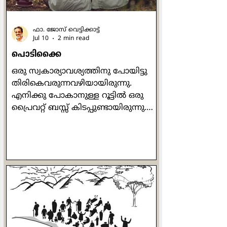
ഫാ. ജോസ് വെട്ടിക്കാട്ട്
Jul 10
2 min read
പൊടിക്കൈ
ഒരു സ്വകാര്യാവശ്യത്തിനു പോയിട്ടു
തിരികെവരുന്നവഴിയായിരുന്നു.
എനിക്കു പോകാനുള്ള റൂട്ടില്‍ ഒരു
പ്രൈവറ്റ് ബസ്സ് കിടപ്പുണ്ടായിരുന്നു.
മൂന്നുമണികഴിഞ്ഞ
സമയമായിരുന്നതുകൊണ്ട് വലിയ
തിരക്കില്ലായിരുന്നെങ്കിലും ഞാന്‍
ബസ്സില്‍ കയറുമ്പോഴേക്കും
മിക്കവാറും സീറ്റുകള്‍ നിറഞ്ഞിരുന്നു.
പിന്നിലത്തെ
ഡോറിനെതിര്‍വശത്തായി മൂന്നു
പേര്‍ക്കിരിക്കാവുന്ന സീറ്റില്‍ രണ്ടു
സ്കൂള്‍കുട്ടികള്‍ മാത്രമേ