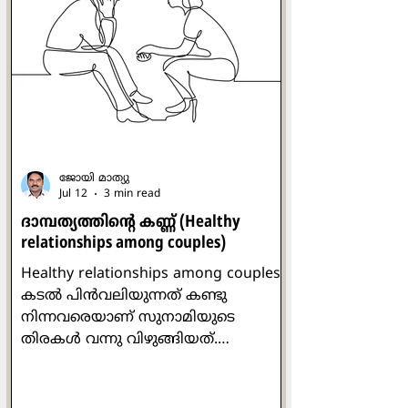
അദ്ദേഹം തന്‍റെ അരികിലിരുന്ന
സാവോപോളോയിലെ കാര്‍ഡിനല്‍
ക്ലൗഡിയോ ഹ്യൂമിസിനെ ഉറ്റുനോക്കി.
സാരമില്ലെന്ന് ഒരു ശരീരഭാഷയിലൂടെ
കാര്‍ഡിനല്‍ ഹ്യൂമിസ് സമാധാനിപ്പിച്ചു.
മൂന്നില്‍ രണ്ട് ഭൂരിപ
ജോയി മാത്യു
Jul 12
3 min read
ദാമ്പത്യത്തിന്‍റെ കണ്ണ് (Healthy
relationships ​among couples)
Healthy relationships ​among couples
കടല്‍ പിന്‍വലിയുന്നത് കണ്ടു
നിന്നവരെയാണ് സുനാമിയുടെ
തിരകള്‍ വന്നു വിഴുങ്ങിയത്.
ചിത്രീകരിച്ച ആള്‍ മരണപ്പെട്ടെങ്കിലും
ആ വീഡിയോ ക്യാമറ ബാക്കിവച്ച
ദൃശ്യങ്ങള്‍ ലോകം മുഴുവനും കണ്ടു.