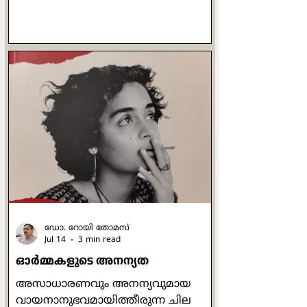
മുഴക്കമുളളതാണ്. ഏതു പ്രായത്തില്‍
കടന്നു പോകുമെന്ന് യാതൊരു
നിശ്ചയവും ഇല്ലാത്ത മനുഷ്യ
ജീവിതത്തിന് സ്വപ്നം കാണാന്‍
കഴിയുന്ന ഉന്നത സ്ഥലമാണ് ആ
വാക്കുകള്‍. എന്തെങ്കിലുമൊക്കെ
ചെയ്തു പൂര്‍ത്തിയാക്കുക,
നേടിയെടുക്കുക, സമ്പാദിക്കുക,
അവശേഷിപ്പിക്കുക എന്നിവയൊക്കെ
മനുഷ്യ സഹജമായ അടിസ്ഥാന
ചോദനയാണ്. മാനുഷികമായി
നോക്കുമ്പോള്‍ എന്താണ് ഈശോ
നേടിയത
ഡോ. റോയി തോമസ്
Jul 14
3 min read
ഓര്‍മ്മകളുടെ അനന്യത
അസാധാരണവും അനന്യവുമായ
വായനാനുഭവമായിത്തീരുന്ന ചില