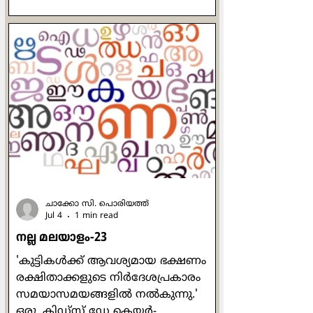
മനുഷ്യാ, നീയെന്തിനു വിഷം
കലര്‍ത്തുന്നു? പറയുക പട്ടിണി,
പരിവട്ടം, ഒട്ടിയ പള്ളകള്‍, ...! മനുഷ്യാ,
നീ പരാജിതന്‍! നിന്‍റെ വേദങ്ങള്‍,
നിന്‍റെ ഇസങ്ങള്‍ എല്ലാം
മാര്‍ബിള്‍പാകിയ കല്ലറകള്‍
നിനക്കുടുതുണി ചേരുകയില്ല!
നീയിറങ്ങുക
തിരിഞ്ഞുനോക്കാതോടുക
ലോത്തിന്‍റെ ഭാര്യയെ ഓര്‍ക
ചാക്കോ സി. പൊരിയത്ത്
Jul 4
1 min read
നല്ല മലയാളം-23
'കുട്ടികള്‍ക്ക് ആവശ്യമായ ഭക്ഷണം
രക്ഷിതാക്കളുടെ നിര്‍ദേശപ്രകാരം
സമയാസമയങ്ങളില്‍ നല്‍കുന്നു.'
ഒരു, കിഡ്സ് ഡേ കെയര്‍-