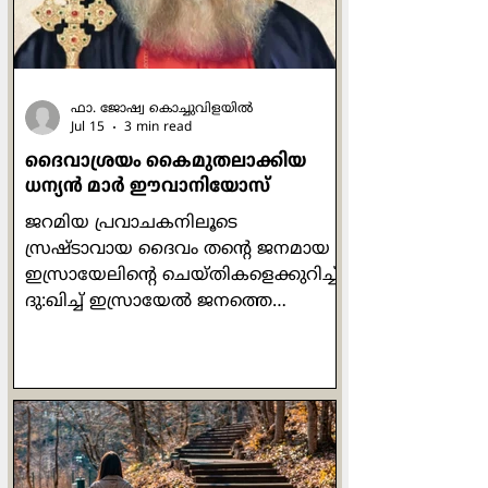
പറയുന്നുണ്ട് അവിടന്ന്. ചുരുക്കത്തിൽ
ഓരോന്നും അതതിനു
ഫാ. ജോഷ്വ കൊച്ചുവിളയില്‍
Jul 15
3 min read
ദൈവാശ്രയം കൈമുതലാക്കിയ
ധന്യന്‍ മാര്‍ ഈവാനിയോസ്
ജറമിയ പ്രവാചകനിലൂടെ
സ്രഷ്ടാവായ ദൈവം തന്‍റെ ജനമായ
ഇസ്രായേലിന്‍റെ ചെയ്തികളെക്കുറിച്ച്
ദു:ഖിച്ച് ഇസ്രായേല്‍ ജനത്തെ
ഓര്‍മ്മപ്പെടുത്തിയത് ഇപ്രകാരമാണ്:
'അരക്കച്ച അരയോട് ചേര്‍ന്നിരിക്കും
പോലെ ഇസ്രായേല്‍ ഭവനവും യൂദാ
ഭവനവും എന്നോട്
ചേര്‍ന്നിരിക്കണമെന്ന് ഞാന്‍
ആഗ്രഹിച്ചു. ഇത് അവര്‍ എന്‍റെ
ജനവും കീര്‍ത്തിയും അഭിമാനവും