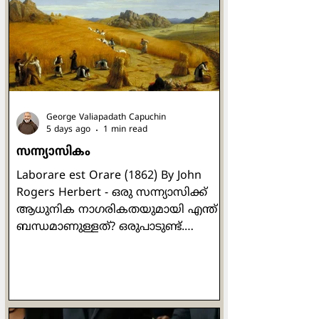
തന്നോടൊപ്പം അകത്ത്
കൊണ്ടുപോകുന്നത്. അവിടെ അവർ
നോക്കിനിൽക്കേ മരിച്ച
പെൺകുഞ്ഞിന്റെ ശരീരം
ജീവനുള്ളതായി കൺതുറന്നുവന്നു.
യേശുവിൻ്റെ ജീവിതത്തിലെ ഏറ്റവും
സവിശേഷതയാർന്ന
George Valiapadath Capuchin
മുഹൂർത്തങ്ങളില
5 days ago
1 min read
സന്ന്യാസികം
Laborare est Orare (1862) By John
Rogers Herbert - ഒരു സന്ന്യാസിക്ക്
ആധുനിക നാഗരികതയുമായി എന്ത്
ബന്ധമാണുള്ളത്? ഒരുപാടുണ്ട്.
പൊതുവർഷം 480-ലാണ് ബെനഡിക്റ്റ്
ജനിക്കുന്നത്. 547-ൽ മരിച്ചു. അതെ.
ഞാൻ പറയുന്നത് നുർസിയയിലെ
വിശുദ്ധ ബെനഡിക്റ്റിനെക്കുറിച്ചാണ്.
പാശ്ചാത്യ ആശ്രമ സന്ന്യാസത്തിന്റെ