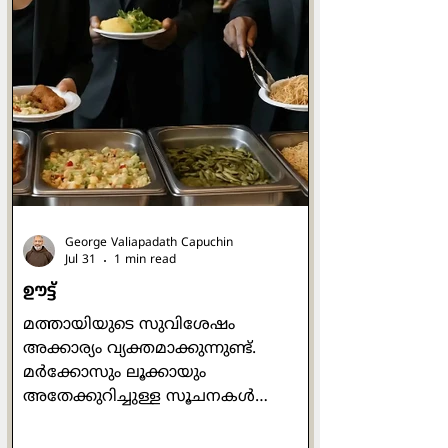
പിതാവ് എന്നുകൂടി അറിയപ്പെടുന്ന വി.
ബെനഡിക്റ്റ്, ആശ്രമവാസികളായ
സന്ന്യാസികൾക്കായി ഒരു നിയമാവലി
എഴുതിയ ആളായിരുന്നു.
ബെനഡിക്റ്റൈൻ ജീവിതം
നയിക്കാനായി നിരവധി പേർ
മൂന്നോട്ടുവന്നു. അങ്ങനെ
യൂറോപ്പിന്റെ പല
George Valiapadath Capuchin
Jul 31
1 min read
ഊട്ട്
മത്തായിയുടെ സുവിശേഷം
അക്കാര്യം വ്യക്തമാക്കുന്നുണ്ട്.
മർക്കോസും ലൂക്കായും
അതേക്കുറിച്ചുള്ള സൂചനകൾ
നൽകുന്നുമുണ്ട്. യേശുവിനെ
ലോകത്തിന്