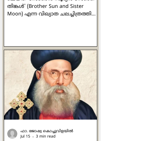
തിങ്കൾ' (Brother Sun and Sister
Moon) എന്ന വിഖ്യാത ചലച്ചിത്രത്തിൽ
"If you want your dream to be"
എന്നാരംഭിക്കുന്ന ഒരു ഗീതമുണ്ട്.
'നിങ്ങളുടെ സ്വപ്നം
സാക്ഷാത്കൃതമാവണമെങ്കിൽ അത്
സാവധാനത്തിലും ഉറപ്പായും
പണിയുക. ചെറുതുടക്കങ്ങൾ വൻ
ലക്ഷ്യങ്ങൾ: ഹൃദ്യമായ പ്രവൃത്തികൾ
നിർമ്മലമായി വളരുന്നു' എന്നും
മറ്റുമാണ് അതിൻ്റെ ലളിതമായ
വരികൾ. ഏറ്റവും ചുരുങ്ങിയത് രണ്ടു
തവണയെങ്കിലും യേശു പുളിപ്പ് എന്ന
രൂപകം ഉപയോഗിക്കുന്നുണ്ട്. പക്ഷേ
രണ്ടിടത്തും രണ്
ഫാ. ജോഷ്വ കൊച്ചുവിളയില്‍
Jul 15
3 min read