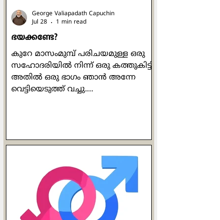
George Valiapadath Capuchin
Jul 28
1 min read
ഭയക്കണ്ടേ?
കുറേ മാസംമുമ്പ് പരിചയമുള്ള ഒരു
സഹോദരിയിൽ നിന്ന് ഒരു കത്തുകിട്ടി.
അതിൽ ഒരു ഭാഗം ഞാൻ അന്നേ
വെട്ടിയെടുത്ത് വച്ചു.
അതിങ്ങനെയായിരുന്നു: "ഞായറാഴ്ച
ഞങ്ങൾക്ക് (പള്ളിയിൽ) നിറയെ
ആളുണ്ടായിരുന്നു. ഞാൻ
ഒന്നുതിരിഞ്ഞു നോക്കിയപ്പോൾ
കണ്ടത് എന്താണെന്നോ?!
മനോഹരമായ വൈവിധ്യം. വിവിധ
നിറങ്ങളിലുള്ളവരും, ഉച്ചാരണശുദ്ധി
ഇല്ലാത്തവരും ഉള്ളവരും, എതിർവർഗ്ഗ
ലൈംഗികതയിലുള്ളവരും നേർവർഗ്ഗ
ലൈംഗികതയിലുള്ളവരും,
പുരുഷന്മാരും സ്ത്രീകളും, ഉയരം