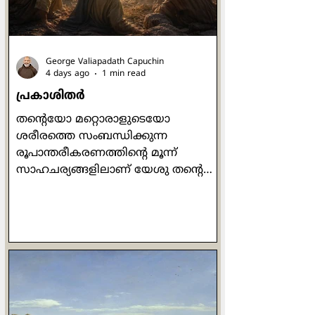
George Valiapadath Capuchin
4 days ago
1 min read
പ്രകാശിതർ
തന്റെയോ മറ്റൊരാളുടെയോ
ശരീരത്തെ സംബന്ധിക്കുന്ന
രൂപാന്തരീകരണത്തിന്റെ മൂന്ന്
സാഹചര്യങ്ങളിലാണ് യേശു തൻ്റെ
മൂന്ന് ശിഷ്യരെ മാത്രം
കൂടെകൂട്ടുന്നതായി സമാന്തര
സുവിശേഷങ്ങളിൽ ഉള്ളത്.
ജായ്റൂസിൻ്റെ മരിച്ചുകിടക്കുന്ന
മകളുടെ മുറിയിലേക്ക്
കയറുമ്പോഴാണ് ആദ്യം യേശു
പത്രോസ്, യാക്കോബ്, യോഹന്നാൻ
എന്നീ മൂന്ന് ശിഷ്യരെ മാത്രം