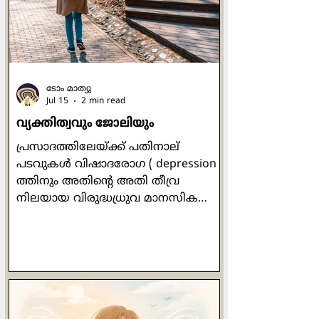
എന്താണ് അർത്ഥമാക്കുന്നത് എന്ന്
ഞാൻ പലപ്പോഴും ആശ്ചര്യപ്പെട്ടിരുന്നു.
ഈയ്യിടെയാണ് അതിൻ്റെ ക്ലൂ ലഭിച്ചത്.
"ഹൃദയത്തിന്റെ
ടോം മാത്യു
Jul 15
2 min read
വ്യക്തിത്വവും ജോലിയും
പ്രസാദത്തിലേയ്ക്ക് പതിനാല്
പടവുകള്‍ വിഷാദരോഗ ( depression )
ത്തിനും അതിന്‍റെ അതി തീവ്ര
നിലയായ വിരുദ്ധധ്രുവ മാനസിക
വ്യതിയാന ( bipolar disorder) ത്തിനും
മരുന്നില്ലാ ചികില്‍സയായി ഡോ ലിസ്
മില്ലര്‍ സ്വാനുഭവത്തില്‍ നിന്ന്
രൂപപ്പെടുത്തിയ മനോനില ചിത്രണ (
mood mapping ) ത്തിന്‍റെ പതിനാലു
ദിവസത്തെ പഠനം
പൂര്‍ത്തിയാക്കിയശേഷം നാം