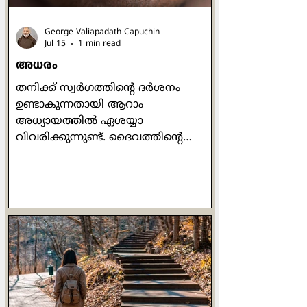
അസ്സീസിയിലെ ഫ്രാന്‍സിസിനോട് ആ
ക്രൂശിതരൂപം ഇപ്ര
George Valiapadath Capuchin
Jul 15
1 min read
അധരം
തനിക്ക് സ്വർഗത്തിന്റെ ദർശനം
ഉണ്ടാകുന്നതായി ആറാം
അധ്യായത്തിൽ ഏശയ്യാ
വിവരിക്കുന്നുണ്ട്. ദൈവത്തിൻ്റെ
പരമപരിശുദ്ധി ദർശിച്ച വേളയിൽ,
"ഞാൻ നശിച്ചു, എന്തെന്നാൽ ഞാൻ
അശുദ്ധമായ അധരങ്ങൾ ഉള്ളവനും
അശുദ്ധമായ അധരങ്ങളുള്ളവരുടെ
മധ്യേ വസിക്കുന്നവനും ആകുന്നു"
എന്ന് പ്രവാചകൻ വിലപിക്കുന്നു.
"ഞാൻ അശുദ്ധമായ അധരങ്ങൾ
ഉള്ളവനും അശുദ്ധമായ
അധരങ്ങളുള്ളവരുടെ മധ്യേ
വസിക്കുന്നവനും" എന്നതുകൊണ്ട്