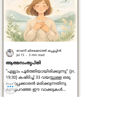
അനുബന്ധമായി
മനോനില(Mood)യെക്കുറിച്ച്
പഠിക്കുന്നു . മനോനില അഥവാ മൂഡ്
എന്നത് നമ്മുടെ വ്യക്തിത്വവുമായി
അഭേദ്യമായി ബന്ധപ്പെട്ടിരിക്കുന്നു
എന്ന് നാം കണ്ടു . നാലു തരം
റോണി കിഴക്കേടത്ത് കപ്പൂച്ചിന്‍
Jul 15
3 min read
ആത്മസംതൃപ്തി
"എല്ലാം പൂര്‍ത്തിയായിരിക്കുന്നു" (Jn.
19:30) കഷ്ടിച്ച് 33 വയസ്സുള്ള ഒരു
ചെറുപ്പക്കാരന്‍ മരിക്കുന്നതിനു
മുമ്പുപറഞ്ഞ ഈ വാക്കുകള്‍
എല്ലാകാലത്തും വല്ലാത്ത
മുഴക്കമുളളതാണ്. ഏതു പ്രായത്തില്‍
കടന്നു പോകുമെന്ന് യാതൊരു