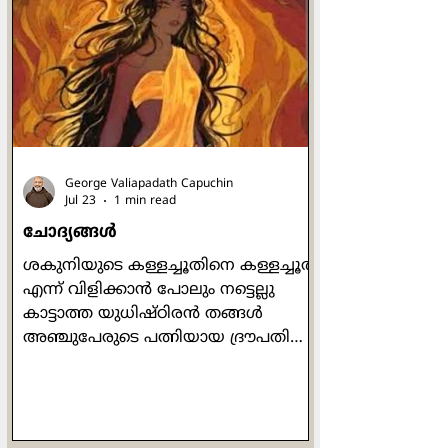
സ്ത്രീയെയും തൻ്റെ
ഛായാസാദൃശ്യങ്ങളിൽ ദൈവം
സൃഷ്‌ടിച്ചിട്ടുണ്ടെങ്കിൽ പുരുഷനും
സ്ത്രീയും ഒരേപോലെയും
സമനന്വിതമായും ദൈവ
പ്രതിഛായകൾതന്നെ. സത്യത്തിൽ
പുരുഷത്വവും സ്ത്രീ
George Valiapadath Capuchin
Jul 23
1 min read
ചോദ്യങ്ങൾ
ശകുനിയുടെ കള്ളച്ചൂതിനെ കള്ളച്ചൂത്
എന്ന് വിളിക്കാൻ പോലും നട്ടെല്ലു
കാട്ടാത്ത യുധിഷ്ഠിരൻ തങ്ങൾ
അഞ്ചുപേരുടെ പത്നിയായ ദ്രൗപതിയെ
വച്ച് പകിടയെറിഞ്ഞു. അങ്ങനെ
കൃഷ്‌ണയും ദുര്യോധനൻ്റെ
വസ്തുവായി. രജസ്വലയായിരുന്ന
അവൾ രാജസഭയിലേക്ക് വരാൻ