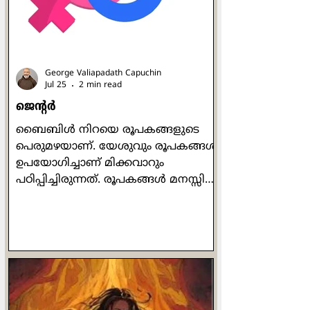
കുറഞ്ഞവരും ഉയരമുള്ളവരും,
തടിച്ചവരും മെലിഞ്ഞവരും,
ചെറുപ്പക്കാരും വൃദ്ധരുമെല
George Valiapadath Capuchin
Jul 25
2 min read
ജെൻ്റർ
ബൈബിൾ നിറയെ രൂപകങ്ങളുടെ
പെരുമഴയാണ്. യേശുവും രൂപകങ്ങൾ
ഉപയോഗിച്ചാണ് മിക്കവാറും
പഠിപ്പിച്ചിരുന്നത്. രൂപകങ്ങൾ മനസ്സിൽ
അഴ്ന്നിറങ്ങും. പ്രധാന ആശയത്തെ
കൂടുതൽ മിഴിവോടെ പ്രകാശിപ്പിക്കും.
യേശു പറയുന്ന ഉപമകളിലെല്ലാം
രൂപകങ്ങളുണ്ട്. ദൈവം മനുഷ്യരെ
പുരുഷനും സ്ത്രീയുമായി സൃഷ്ടിച്ചു
എന്നാണ് ഉല്പത്തി പുസ്തകത്തിൻ്റെ
വെളിപാട്. പുരുഷനെയും