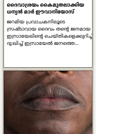
ദൈവാശ്രയം കൈമുതലാക്കിയ
ധന്യന്‍ മാര്‍ ഈവാനിയോസ്
ജറമിയ പ്രവാചകനിലൂടെ
സ്രഷ്ടാവായ ദൈവം തന്‍റെ ജനമായ
ഇസ്രായേലിന്‍റെ ചെയ്തികളെക്കുറിച്ച്
ദു:ഖിച്ച് ഇസ്രായേല്‍ ജനത്തെ
ഓര്‍മ്മപ്പെടുത്തിയത് ഇപ്രകാരമാണ്:
'അരക്കച്ച അരയോട് ചേര്‍ന്നിരിക്കും
പോലെ ഇസ്രായേല്‍ ഭവനവും യൂദാ
ഭവനവും എന്നോട്
ചേര്‍ന്നിരിക്കണമെന്ന് ഞാന്‍
ആഗ്രഹിച്ചു. ഇത് അവര്‍ എന്‍റെ
ജനവും കീര്‍ത്തിയും അഭിമാനവും
മഹത്വവുമായി
നിലകൊള്ളേണ്ടതിനായിരുന്നു.' (ജറമി
13:11). സാന്‍ ദാമിയാനോയിലെ ഒരു
ചെറിയ കപ്പേളയില്‍
പ്രാര്‍ത്ഥനാപൂര്‍വം നിലകൊണ്ട