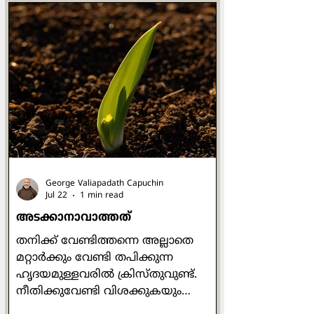
തടസ്സങ്ങൾ പറഞ്ഞപ്പോൾ
ദുശ്ശാസനൻതന്നെ ദ്രൗപതിയെ
പിടിച്ചുവലിച്ച് കൗരവ സഭയിലേക്ക്
കൊണ്ടുവരുന്നു. അയാളുടെ
പരാക്രമം കാരണത്താൽ
യാജ്ഞസേനിയുടെ വസ്ത്രം ആകെ
ഉലഞ്ഞ് അയഞ്ഞിരുന്നു. വലിച്ചിഴച്ച്
സഭയിലേക്ക് കൊണ്ടുവരപ്പെട്ട അവൾ
തീപാറുന്ന കണ്ണുകളോടെ കുറേ
ചോദ്യങ്ങൾ സഭയിലേക്ക
George Valiapadath Capuchin
Jul 22
1 min read
അടക്കാനാവാത്തത്
തനിക്ക് വേണ്ടിത്തന്നെ അല്ലാതെ
മറ്റാർക്കും വേണ്ടി തപിക്കുന്ന
ഹൃദയമുള്ളവരിൽ ക്രിസ്തുവുണ്ട്.
നീതിക്കുവേണ്ടി വിശക്കുകയും
ദാഹിക്കുകയും ചെയ്യുന്നവരിലും