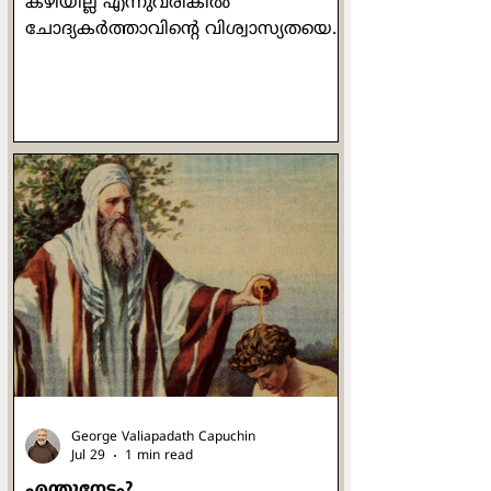
കഴിയില്ല എന്നുവരികിൽ
ചോദ്യകർത്താവിന്റെ വിശ്വാസ്യതയെ
ചോദ്യം ചെയ്യുന്നത്
തർക്കശാസ്ത്രത്തിലെ ഒരു ഫാലസി,
അഥവാ തന്ത്രമാണ്. "ആദ്
ഹോമിനെം" (ad hominem) എന്നാണ്
ആ തന്ത്രം അറിയപ്പെടുന്നത്. ഒരാൾ
നിങ്ങളെ നിങ്ങളുടെ വാക്കിനെയോ
ചെയ്തിയെയോ അടിസ്ഥാനമാക്കി
ചോദ്യം ചെയ്യുമ്പോൾ, ചോദ്യത്തിന്
ഉത്തരം നൽകുന്നതിന് പകരം
ചോദ്യകർത്താവിനെയും അയാളുടെ
പക്ഷക്കാരെയും "നിങ്ങളും
അതുതന്നെ ചെയ്തിരിക്കുന്നു" എന്ന്
തിരിച്ച് പറയുന്നത് മറ്റൊരു
ഫാലസിയാണ്. "തൂ കോ
George Valiapadath Capuchin
Jul 29
1 min read
എന്തുനേട്ടം?