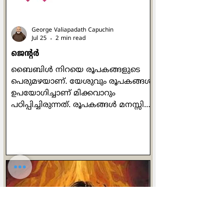
തടിച്ചവരും മെലിഞ്ഞവരും,
ചെറുപ്പക്കാരും വൃദ്ധരുമെല
George Valiapadath Capuchin
Jul 25
2 min read
ജെൻ്റർ
ബൈബിൾ നിറയെ രൂപകങ്ങളുടെ
പെരുമഴയാണ്. യേശുവും രൂപകങ്ങൾ
ഉപയോഗിച്ചാണ് മിക്കവാറും
പഠിപ്പിച്ചിരുന്നത്. രൂപകങ്ങൾ മനസ്സിൽ
അഴ്ന്നിറങ്ങും. പ്രധാന ആശയത്തെ
കൂടുതൽ മിഴിവോടെ പ്രകാശിപ്പിക്കും.
യേശു പറയുന്ന ഉപമകളിലെല്ലാം
രൂപകങ്ങളുണ്ട്. ദൈവം മനുഷ്യരെ
പുരുഷനും സ്ത്രീയുമായി സൃഷ്ടിച്ചു
എന്നാണ് ഉല്പത്തി പുസ്തകത്തിൻ്റെ
വെളിപാട്. പുരുഷനെയും
സ്ത്രീയെയും തൻ്റെ
ഛായാസാദൃശ്യങ്ങളിൽ ദൈവം