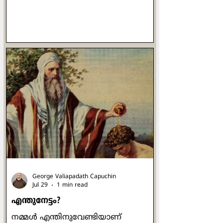
ചോദ്യം ചെയ്യുന്നത്
തർക്കശാസ്ത്രത്തിലെ ഒരു ഫാലസി,
അഥവാ തന്ത്രമാണ്. "ആദ്
ഹോമിനെം" (ad hominem) എന്നാണ്
ആ തന്ത്രം അറിയപ്പെടുന്നത്. ഒരാൾ
നിങ്ങളെ നിങ്ങളുടെ വാക്കിനെയോ
ചെയ്തിയെയോ അടിസ്ഥാനമാക്കി
ചോദ്യം ചെയ്യുമ്പോൾ, ചോദ്യത്തിന്
ഉത്തരം നൽകുന്നതിന് പകരം
ചോദ്യകർത്താവിനെയും അയാളുടെ
പക്ഷക്കാരെയും "നിങ്ങളും
അതുതന്നെ ചെയ്തിരിക്കുന്നു" എന്ന്
തിരിച്ച് പറയുന്നത് മറ്റൊരു
ഫാലസിയാണ്. "തൂ കോ
George Valiapadath Capuchin
Jul 29
1 min read
എന്തുനേട്ടം?
നമ്മൾ എന്തിനുവേണ്ടിയാണ്