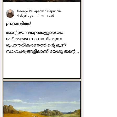
George Valiapadath Capuchin
4 days ago
1 min read
പ്രകാശിതർ
തന്റെയോ മറ്റൊരാളുടെയോ
ശരീരത്തെ സംബന്ധിക്കുന്ന
രൂപാന്തരീകരണത്തിന്റെ മൂന്ന്
സാഹചര്യങ്ങളിലാണ് യേശു തൻ്റെ
മൂന്ന് ശിഷ്യരെ മാത്രം
കൂടെകൂട്ടുന്നതായി സമാന്തര
സുവിശേഷങ്ങളിൽ ഉള്ളത്.
ജായ്റൂസിൻ്റെ മരിച്ചുകിടക്കുന്ന
മകളുടെ മുറിയിലേക്ക്
കയറുമ്പോഴാണ് ആദ്യം യേശു
പത്രോസ്, യാക്കോബ്, യോഹന്നാൻ
എന്നീ മൂന്ന് ശിഷ്യരെ മാത്രം
തന്നോടൊപ്പം അകത്ത്
കൊണ്ടുപോകുന്നത്. അവിടെ അവർ