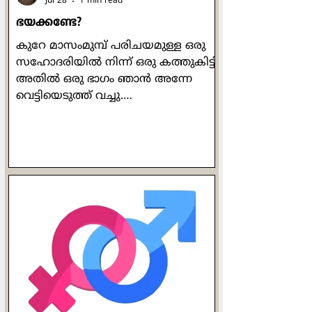
Jul 28
1 min read
ഭയക്കണ്ടേ?
കുറേ മാസംമുമ്പ് പരിചയമുള്ള ഒരു
സഹോദരിയിൽ നിന്ന് ഒരു കത്തുകിട്ടി.
അതിൽ ഒരു ഭാഗം ഞാൻ അന്നേ
വെട്ടിയെടുത്ത് വച്ചു.
അതിങ്ങനെയായിരുന്നു: "ഞായറാഴ്ച
ഞങ്ങൾക്ക് (പള്ളിയിൽ) നിറയെ
ആളുണ്ടായിരുന്നു. ഞാൻ
ഒന്നുതിരിഞ്ഞു നോക്കിയപ്പോൾ
കണ്ടത് എന്താണെന്നോ?!
മനോഹരമായ വൈവിധ്യം. വിവിധ
നിറങ്ങളിലുള്ളവരും, ഉച്ചാരണശുദ്ധി
ഇല്ലാത്തവരും ഉള്ളവരും, എതിർവർഗ്ഗ
ലൈംഗികതയിലുള്ളവരും നേർവർഗ്ഗ
ലൈംഗികതയിലുള്ളവരും,
പുരുഷന്മാരും സ്ത്രീകളും, ഉയരം
കുറഞ്ഞവരും ഉയരമുള്ളവരും,