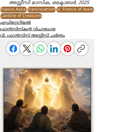
അസ്സീസി മാസിക, ഒക്ടോബർ, 2025
Francis Assisi
Franciscanism
St. Francis of Assisi
Canticle of Creatures
എഡിറ്റോറിയൽ
ഫ്രാൻസിസ്കൻ വിചാരധാര
വി. ഫ്രാൻസിസ് അസ്സീസി ചരിത്രം