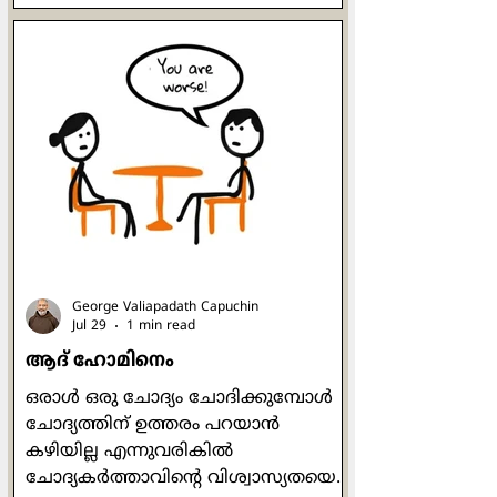
എന്ന വിതക്കാരനായി നിലം
ഒരുക്കുന്നതിനും വേണ്ടി
അയക്കപ്പെട്ടവനായിരുന്നു
സ്നാപകയോഹന്നാൻ. ഒരുപക്ഷേ,
ബാല്യത്തിൽ അവർ പരസ്പരം
കണ്ടിട്ടും കൂട്ടുകൂടിയിട്ടും, ഒപ്പം
കളിച്ചിട്ടുമുണ്ടാകാം. രണ്ടാളുടെയും
അമ്മമാർ മറ്റേയാളെക്കുറിച്ച്
അവരവരുടെ മക്കളോട് ഒത്തിരി
പറഞ്ഞിട്ടുമുണ്ടാകാം. ഒരേ വഴിയെ
സഞ്ചരിക്കുന്നവർ എന്ന നിലയിൽ
അവർ തമ്മിൽ ആത്മന
George Valiapadath Capuchin
Jul 29
1 min read
ആദ് ഹോമിനെം
ഒരാൾ ഒരു ചോദ്യം ചോദിക്കുമ്പോൾ
ചോദ്യത്തിന് ഉത്തരം പറയാൻ
കഴിയില്ല എന്നുവരികിൽ
ചോദ്യകർത്താവിന്റെ വിശ്വാസ്യതയെ