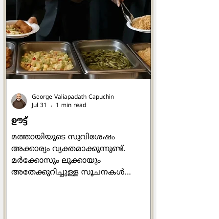
സന്ന്യാസികൾക്കായി ഒരു നിയമാവലി
എഴുതിയ ആളായിരുന്നു.
ബെനഡിക്റ്റൈൻ ജീവിതം
നയിക്കാനായി നിരവധി പേർ
മൂന്നോട്ടുവന്നു. അങ്ങനെ
യൂറോപ്പിന്റെ പല
George Valiapadath Capuchin
Jul 31
1 min read
ഊട്ട്
മത്തായിയുടെ സുവിശേഷം
അക്കാര്യം വ്യക്തമാക്കുന്നുണ്ട്.
മർക്കോസും ലൂക്കായും
അതേക്കുറിച്ചുള്ള സൂചനകൾ
നൽകുന്നുമുണ്ട്. യേശുവിനെ
ലോകത്തിന്
പരിചയപ്പെടുത്തുന്നതിനും യേശു