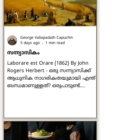
നോക്കിനിൽക്കേ മരിച്ച
പെൺകുഞ്ഞിന്റെ ശരീരം
ജീവനുള്ളതായി കൺതുറന്നുവന്നു.
യേശുവിൻ്റെ ജീവിതത്തിലെ ഏറ്റവും
സവിശേഷതയാർന്ന
George Valiapadath Capuchin
മുഹൂർത്തങ്ങളില
5 days ago
1 min read
സന്ന്യാസികം
Laborare est Orare (1862) By John
Rogers Herbert - ഒരു സന്ന്യാസിക്ക്
ആധുനിക നാഗരികതയുമായി എന്ത്
ബന്ധമാണുള്ളത്? ഒരുപാടുണ്ട്.
പൊതുവർഷം 480-ലാണ് ബെനഡിക്റ്റ്
ജനിക്കുന്നത്. 547-ൽ മരിച്ചു. അതെ.
ഞാൻ പറയുന്നത് നുർസിയയിലെ
വിശുദ്ധ ബെനഡിക്റ്റിനെക്കുറിച്ചാണ്.
പാശ്ചാത്യ ആശ്രമ സന്ന്യാസത്തിന്റെ
പിതാവ് എന്നുകൂടി അറിയപ്പെടുന്ന വി.
ബെനഡിക്റ്റ്, ആശ്രമവാസികളായ