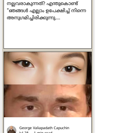
നല്ലവരാകുന്നത്? എന്തുകൊണ്ട്
"ഞങ്ങൾ എല്ലാം ഉപേക്ഷിച്ച് നിന്നെ
അനുഗമിച്ചിരിക്കുന്നു.
ഞങ്ങൾക്കെന്താണ് കിട്ടുക?" എന്ന്
വളരെ ഔപയോഗികമായ ഒരു ചോദ്യം
പത്രോസ് ഒരിക്കൽ യേശുവിനോട്
ചോദിക്കുന്നുണ്ട്. യേശുവിൻ്റെ
പ്രബോധനങ്ങൾ ഒരിക്കലും പ്രതിഫലം
വാഗ്ദാനം ചെയ്തുകൊണ്ടുള്ളവ
ആയിരുന്നില്ല. പ്രാർത്ഥിക്കുമ്പോഴോ
ഉപവസിക്കുമ്പോഴോ ദാനധർമ്മം
ചെയ്യുമ്പോഴോ മനുഷ്യരെ കാണിച്ച്
ചെയ്യരുതെന്നും രഹസ്യത്തിൽ ദൈവം
മാത്രമേ അവ കണ്ടുകൂടൂ എന്നും
പറയുന്നുണ്ട് അവിടന്ന്. ചുരുക്കത്തിൽ
ഓരോന്നും അതതിനു
George Valiapadath Capuchin