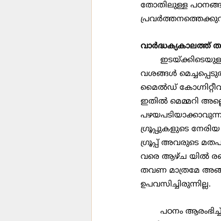
തോതിലുള്ള പഠനങ്ങള്
പ്രവര്‍ത്തനത്തെക്കു
വാര്‍ദ്ധക്യകാലത്ത് ത
	ഇടയ്ക്കിടെയുള്ള ഉപവാസം പ്രായമാകു മ്പോള്‍ തലച്ചോറിന്‍റെ പ്രവര്‍ത്തനത്തിന്‍റെ ചില 
വശങ്ങള്‍ മെച്ചപ്പെ
മൈല്‍ഡ് കോഗ്നിറ്റീവ്
ഇതില്‍ മെമ്മറി അല്ലെങ
പഴയപടിയാക്കാവുന്നത
ഗ്രൂപ്പുകളുടെ നേരി
ഗ്രൂപ്പ് അവരുടെ മ
വരെ ആഴ്ച യില്‍ രണ്ട
തവണ മാത്രമേ അങ്ങനെ
ഉപവസിച്ചിരുന്നില്ല.
	പഠനം ആരംഭിച്ച് 3 വര്‍ഷത്തിനുശേഷം നടത്തിയ ഒരു തുടര്‍നടപടിയില്‍, പതിവ് ഉപവാസ 