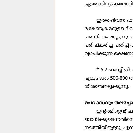
ഏതെങ്കിലും കലോറി ക
	ഇതര-ദിവസ ഫാസ്റ്റിംഗ്  (Alternate day Fasting): ഈ രീതി ഉപയോഗിച്ച്, സാധാരണ 
ഭക്ഷണക്രമമുള്ള ദിവസ
പരസ്പരം മാറ്റുന്ന
പരിഷ്കരിച്ച പതിപ്പ് 
വ്യാപിക്കുന്ന ഭക്ഷണ
	* 5:2 ഫാസ്റ്റിംഗ്: ഒന്നിടവിട്ടുള്ള ദിവസങ്ങള്‍ക്ക് പകരം, നിങ്ങളുടെ കലോറി ഒരു ദിവസം 
ഏകദേശം 500-800 ആയി
തിരഞ്ഞെടുക്കുന്നു.
ഉപവാസവും തലച്ചോറ
	ഇന്‍റര്‍മിറ്റെന്‍റ് ഫാസ്റ്റിംഗ് തലച്ചോറിന്‍റെ ആരോഗ്യത്തെ എങ്ങനെ 
ബാധിക്കുമെന്നതിനെക
നടത്തിയിട്ടുള്ളൂ.