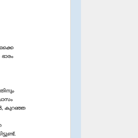
ര ഭാരം 
വാസം 
്‍, കുറഞ്ഞ 
ുണ്ട്. 