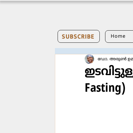
SUBSCRIBE
Home
ഡോ. അരുണ്‍ ഉമ്
ഇടവിട്ടു
Fasting)