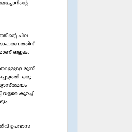
ച്ചോറിന്‍റെ 
 ഉദാഹരണത്തിന് 
ട്ടമാണ് ങഇക. 
ുമുള്ള മൂന്ന് 
െടുത്തി. ഒരു 
ര്യാസ്തമയം 
 വളരെ കുറച്ച് 
ടും 