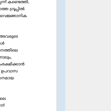
ന് കണ്ടെത്തി, 
 ഗ്രൂപ്പില്‍ 
്‍ വൈജ്ഞാനിക 
്‍ 
തനത്തിലെ 
നാലും, 
ക്ഷിക്കാന്‍ 
ി. ഉപവാസ 
്ധനമായ 
ന് 