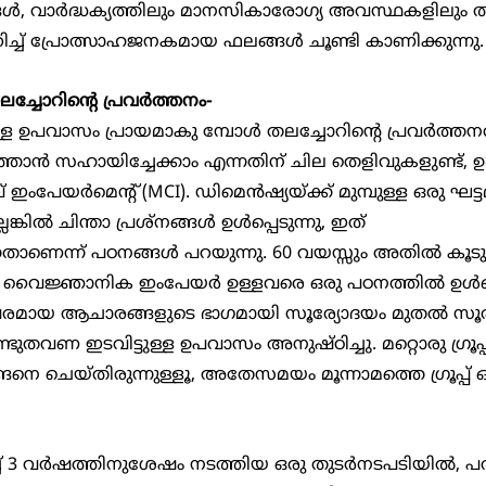
‍, വാര്‍ദ്ധക്യത്തിലും മാനസികാരോഗ്യ അവസ്ഥകളിലും തല
റിച്ച് പ്രോത്സാഹജനകമായ ഫലങ്ങള്‍ ചൂണ്ടി കാണിക്കുന്നു.
ലച്ചോറിന്‍റെ പ്രവര്‍ത്തനം-
ടുത്താന്‍ സഹായിച്ചേക്കാം എന്നതിന് ചില തെളിവുകളുണ്ട്,
 ഇംപേയര്‍മെന്‍റ് (MCI). ഡിമെന്‍ഷ്യയ്ക്ക് മുമ്പുള്ള ഒരു ഘ
്കില്‍ ചിന്താ പ്രശ്നങ്ങള്‍ ഉള്‍പ്പെടുന്നു, ഇത് 
ാണെന്ന് പഠനങ്ങള്‍ പറയുന്നു. 60 വയസ്സും അതില്‍ കൂടുതല
യ വൈജ്ഞാനിക ഇംപേയര്‍ ഉള്ളവരെ ഒരു പഠനത്തില്‍ ഉള്‍പ്പ
തപരമായ ആചാരങ്ങളുടെ ഭാഗമായി സൂര്യോദയം മുതല്‍ സൂ
ുതവണ ഇടവിട്ടുള്ള ഉപവാസം അനുഷ്ഠിച്ചു. മറ്റൊരു ഗ്രൂപ്പ്
 ചെയ്തിരുന്നുള്ളൂ, അതേസമയം മൂന്നാമത്തെ ഗ്രൂപ്പ് ഒട്