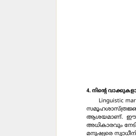
4. നിന്‍റെ വാക്കുകളാ
	Linguistic marketplaces‑  ഭാഷാപരമായ വിപണി എന്ന് കേട്ടിട്ടുണ്ടോ?  
സമൂഹശാസ്ത്രജ്ഞനാ
ആശയമാണ്.  ഈ വി
അധികാരവും നേടിക
മനുഷ്യരെ സ്വാധീനി