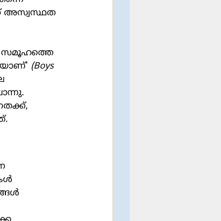
്ക് അസ്വസ്ഥത 
യാണ്' 
(Boys 
െ 
ന്നു. 
ക്ക്,  
്.
ള്‍ 
ങള്‍ 
 
കെ 