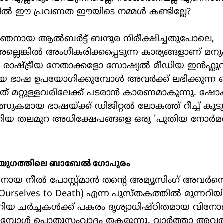
തില്‍ ഈ പ്രവണത ഈയിടെ നമ്മള്‍ കണ്ടില്ലേ?
ന അല്ലെങ്കില്‍ അംഗീകരിക്കപ്പെടുന്ന കാര്യങ്ങളാണ് മനുഷ
 രാഷ്ട്രീയ നേതാക്കളോ സോഷ്യല്‍ മീഡിയ ഇന്‍ഫ്ലു
ഭാഷ ഉപയോഗിക്കുമ്പോള്‍ അവര്‍ക്ക് ലഭിക്കുന്
 മറ്റുള്ളവരിലേക്ക് പടരാന്‍ കാരണമാകുന്നു. ഷോക്ക
ുകമായ ഭാഷയ്ക്ക് ഡിജിറ്റല്‍ ലോകത്ത് റീച്ച് കൂ
തിയ തലമുറ അധിക്ഷേപങ്ങളെ ഒരു 'പുതിയ നോര്‍മ
റല്‍ യുഗത്തിലെ ബാബേല്‍ ഗോപുരം
urselves to Death) എന്ന പുസ്തകത്തില്‍ മുന്നറിയിപ
ചര്‍ച്ചകള്‍ക്ക് പകരം ദൃശ്യാധിഷ്ഠിതമായ വിനോദങ്
മ്പോള്‍ പൊതുസംവാദം തകരുന്നു. വാര്‍ത്താ അവ