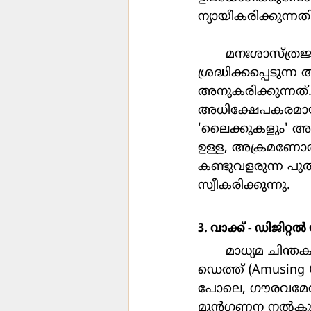
ന്യായീകരിക്കുന്ന
	മനഃശാസ്ത്രജ്ഞനായ ആല്‍ബര്‍ട്ട് ബന്ദുര നിരീക്ഷിച്ചതുപോലെ, 
ശ്രദ്ധിക്കപ്പെടുന്
അനുകരിക്കുന്നത്.
അധിക്ഷേപകരമായ 
'ലൈക്കുകളും' അത്
ഉള്ള, അക്രമണോത്സ
കണ്ടുവളരുന്ന പു
സ്വീകരിക്കുന്നു.
3. വാക്ക് - ഡിജിറ്
	മാധ്യമ ചിന്തകനായ നീല്‍ പോസ്റ്റ്മാന്‍ തന്‍റെ അമ്യൂസിംഗ് അവര്‍സെല്‍വ്സ് ടു 
ഡെത്ത് (Amusing O
പോലെ, ഗൗരവമേറിയ 
മുന്‍ഗണന നല്‍കു