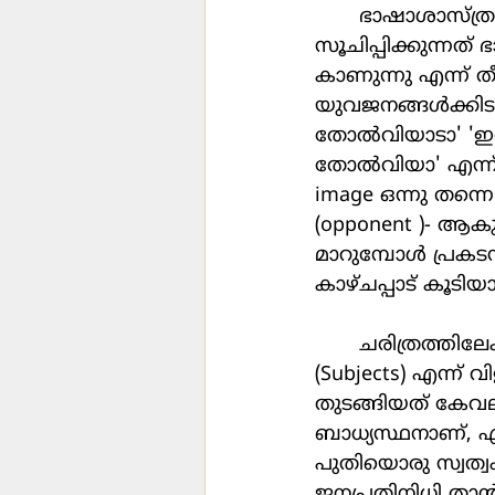
	ഭാഷാശാസ്ത്രത്തിലെ 'സാപിര്‍-വോര്‍ഫ് സിദ്ധാന്തം' (Sapir-Whorf Hypothesis) 
സൂചിപ്പിക്കുന്നത
കാണുന്നു എന്ന് ത
യുവജനങ്ങള്‍ക്കിട
തോല്‍വിയാടാ' 'ഇത
തോല്‍വിയാ' എന്ന് 
image ഒന്നു തന്നെ
(opponent )‑ ആകുന
മാറുമ്പോള്‍ പ്രകട
കാഴ്ചപ്പാട് കൂടിയ
	ചരിത്രത്തിലേക്ക് ഒന്ന് നോക്കു. ഫ്രഞ്ച് വിപ്ലവകാലത്ത് വ്യക്തികളെ 'പ്രജകള്‍' 
(Subjects) എന്ന് വി
തുടങ്ങിയത് കേവലം 
ബാധ്യസ്ഥനാണ്, എന
പുതിയൊരു സ്വത്വം
ജനപ്രതിനിധി താന