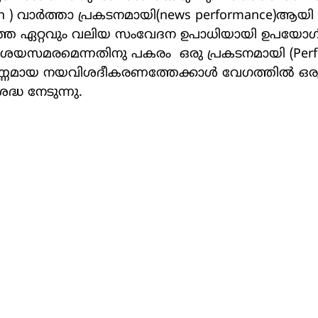
on ) വാര്‍ത്താ പ്രകടനമായി(news performance)ആയി 
മത്തെ ഏറ്റവും വലിയ സംവേദന ഉപാധിയായി ഉപയോഗിക
ആശയസമരമെന്നതിനു പകരം  ഒരു പ്രകടനമായി (Perf
‍ണ്ണമായ നയവിശദീകരണത്തേക്കാള്‍ വേഗത്തില്‍ ഒ
്ധ നേടുന്നു.