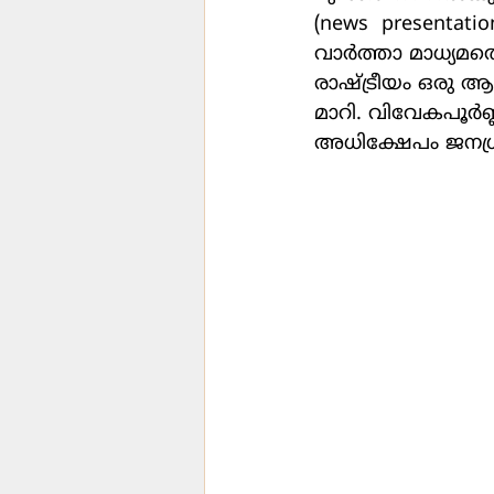
(news  presentati
വാര്‍ത്താ മാധ്യ
രാഷ്ട്രീയം ഒരു 
മാറി. വിവേകപൂര്
അധിക്ഷേപം ജനശ്രദ