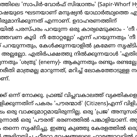
് ഭാഷയുടെ ഘടനയാണ് മനുഷ്യന്‍ യാഥാര്‍ത്ഥ്യത്തെ 
ീരുമാനിക്കുന്നത് എന്നാണ്. ഉദാഹരണത്തിന് 
യില്‍ പരസ്പരം പറയുന്ന ഒരു കാര്യമെടുക്കാം - 'നീ 
്തവണ കൂടി  നീ തോറ്റല്ലോ' എന്ന് പറയുന്നതും 'നീ
പറയുന്നതും, കേള്‍ക്കുന്നയാളില്‍ ക്രമേണ സൃഷ്ടിക്
 അല്ലല്ലോ. എതിര്‍പക്ഷത്തു നില്‍ക്കുന്നയാള്‍ 'എതിര
്നതും 'ശത്രു' (enemy)‑ ആകുന്നതും രണ്ടും രണ്ടല്ലേ.
നരീതി മാത്രമല്ല മാറുന്നത്, മറിച്ച് ലോകത്തോടുള്ള ന
ാണ്.
ളിക്കുന്നതിന് പകരം 'പൗരന്മാര്‍' (Citizens)എന്ന് വിളിച്
ഒരു വാക്കുമാറ്റമായിരുന്നില്ല. ഒരു 'പ്രജ' അനുസരിക
്നാല്‍ ഒരു 'പൗരന്‍' ഭരണത്തില്‍ പങ്കാളിയാണ്. ആ
 തന്നെ സൃഷ്ടിച്ചു. ഇങ്ങു കുഞ്ഞു കേരളത്തില്‍ ഒരു
്‍ അഭിനയിച്ച ഹീറോ വേഷങ്ങളുടെ ഹാങ്ങോവറില്‍ 