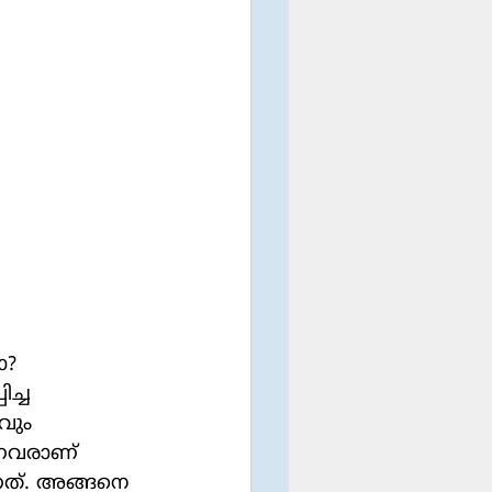
ച്ച 
വും 
്നവരാണ് 
്നത്. അങ്ങനെ 