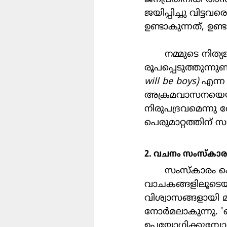
ജയിപ്പിച്ചു വിട്
ഉണ്ടാകുന്നത്, ഉ
	നമ്മുടെ നിത്യജീവിതത്തിലെ തമാശ പ്രയോഗങ്ങളും ഇത്തരത്തില്‍ സമൂഹത്തെ 
രൂപപ്പെടുത്തുന്
will be boys) 
എന്ന
അക്രമവാസനയെയും 
നിരുപദ്രവമെന്നു 
പെരുമാറ്റത്തിന്
2. വചനം സംസ്കാര
	സംസ്കാരം പെട്ടെന്നുണ്ടാകുന്ന ഒന്നല്ല. അത് ആവര്‍ത്തിക്കപ്പെടുന്ന 
വാചകങ്ങളിലൂടെയാണ
വിശ്വാസങ്ങളായി മ
നോര്‍മലാകുന്നു. '
ഉപയോഗിക്കുമ്പോള