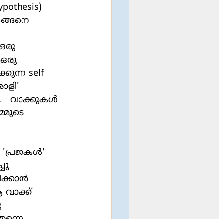
എങ്ങനെ 
ഒരു 
 ഒരു 
കുന്ന self 
ാളി' 
   വാക്കുകള്‍ 
മ്മുടെ 
ചു 
്കാന്‍ 
 വാക്ക് 
 
തന്നെ 