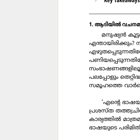
Key Takeaways
1. ആദിയില്‍ വചനമ
	മനുഷ്യന്‍ കൂട്ടമായി ജീവിച്ചു തുടങ്ങിയടത്തു ആദ്യമായി രൂപപ്പെട്ടത് 
എന്തായിരിക്കും
എഴുതപ്പെടുന്നതിന
പണിയപ്പെടുന്നതിന
സംഭാഷണങ്ങളിലൂടെ
പലപ്പോളും തെറ്റിദ
സമൂഹത്തെ വാര്‍ത്
	'എന്‍റെ ഭാഷയുടെ അതിരുകളാണ് എന്‍റെ ലോകത്തിന്‍റെ അതിരുകള്‍' എന്ന് 
പ്രശസ്ത തത്ത്വചിന്
കാര്യത്തില്‍ മാത്ര
ഭാഷയുടെ പരിമിതിക